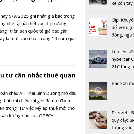
xe côn tay
bản đường
Dự báo giá
nay 9/9/2025 ghi nhận giá bạc trong
ngày 3/4: 
Clip: Khuyế
g nhẹ tại hầu hết các thị trường,
vào "sóng"
đối với ngư
trắng" trên sàn quốc tế giá bạc gần
giá mới
động, ngư
ây là mức cao nhất trong 14 năm qua.
việc, ngườ
hàng tại k
Lộ diện siê
vụ trong d
hypercar C
Covid-19
21C tăng t
100km/h c
ầu tư cân nhắc thuế quan
2 giây
Bắc Sơn m
hoán châu Á - Thái Bình Dương mở đầu
Dự báo giá
thái trái chiều khi giới đầu tư đánh
hôm nay 4
uan trọng: Từ việc Mỹ áp thuế mới cho
Giữ nguyên 
Pretzel - 
g sản lượng dầu của OPEC+.
bắt đầu tu
quy cây: Bi
tượng văn