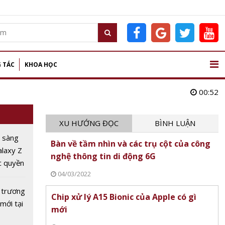
 TÁC
KHOA HỌC
00:52
XU HƯỚNG ĐỌC
BÌNH LUẬN
 sàng
Bàn về tầm nhìn và các trụ cột của công
alaxy Z
nghệ thông tin di động 6G
c quyền
04/03/2022
m sớm'
 trương
Chip xử lý A15 Bionic của Apple có gì
mới tại
mới