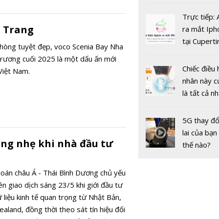
châu Âu với
tranh cãi 
Trực tiếp:
gốc
a Trang
ra mắt Iph
tại Cuperti
hòng tuyệt đẹp, voco Scenia Bay Nha
California,
 trương cuối 2025 là một dấu ấn mới
Chiếc điều 
Việt Nam.
Dự báo giá
nhân này c
hôm nay 1
là tất cả n
Cuối tuần 
bạn cần để
chiều tăng 
sót qua m
5G thay đổ
nóng nực
lai của bạn
ng nhẹ khi nhà đầu tư
thế nào?
oán châu Á - Thái Bình Dương chủ yếu
n giao dịch sáng 23/5 khi giới đầu tư
 liệu kinh tế quan trọng từ Nhật Bản,
land, đồng thời theo sát tín hiệu đối