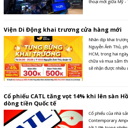
thoại mới giữa Mỹ - 
chính trị và lạm phá
Viện Di Động khai trương cửa hàng mới
Nhân dịp khai trươn
Nguyễn Ảnh Thủ, ph
HCM, trong hai ngày
chữa và mua sắm thi
sẽ nhận được nhiều ư
Cổ phiếu CATL tăng vọt 14% khi lên sàn 
dòng tiền Quốc tế
Cổ phiếu của nhà sản
Contemporary Ampe
tới 14% trong phiên 