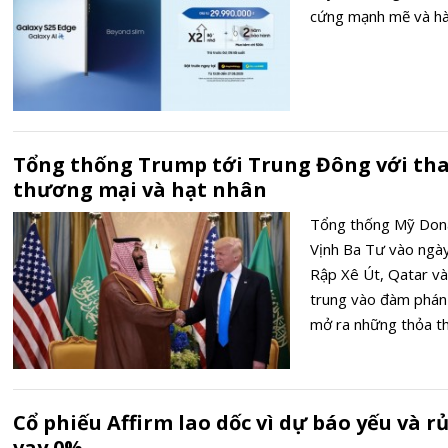
cứng mạnh mẽ và hàn
Tổng thống Trump tới Trung Đông với th
thương mại và hạt nhân
Tổng thống Mỹ Dona
Vịnh Ba Tư vào ngày
Rập Xê Út, Qatar và
trung vào đàm phán
mở ra những thỏa thu
chiến lược hạt nhân 
Cổ phiếu Affirm lao dốc vì dự báo yếu và rủ
vay 0%