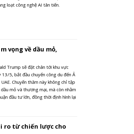
g loạt công nghệ AI tân tiến.
am vọng về dầu mỏ,
ld Trump sẽ đặt chân tới khu vực
 13/5, bắt đầu chuyến công du đến Ả
 UAE. Chuyến thăm này không chỉ tập
 dầu mỏ và thương mại, mà còn nhằm
ận đầu tư lớn, đồng thời định hình lại
của Mỹ tại khu vực đầy biến động này.
i ro từ chiến lược cho