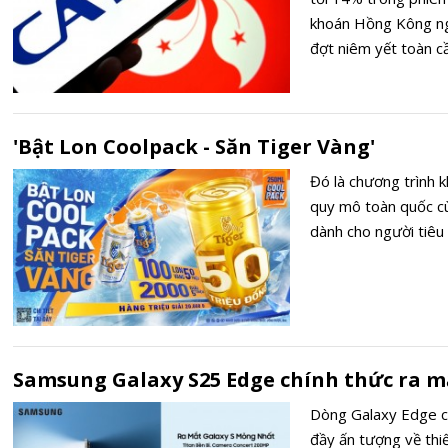
khoán Hồng Kông ng
đợt niêm yết toàn c
'Bật Lon Coolpack - Săn Tiger Vàng'
Đó là chương trình 
quy mô toàn quốc cù
dành cho người tiêu
Samsung Galaxy S25 Edge chính thức ra m
Dòng Galaxy Edge cuố
đầy ấn tượng về thiế