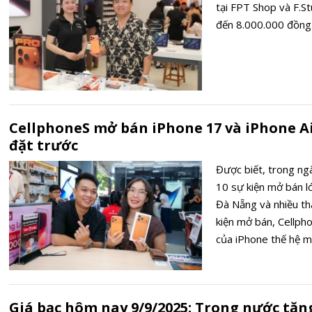
tại FPT Shop và F.S
đến 8.000.000 đồng
CellphoneS mở bán iPhone 17 và iPhone Ai
đặt trước
Được biết, trong ng
10 sự kiện mở bán l
Đà Nẵng và nhiều th
kiện mở bán, Cellph
của iPhone thế hệ mớ
nhiều hoạt động trả
hàng chờ nhận máy.
Giá bạc hôm nay 9/9/2025: Trong nước tăng