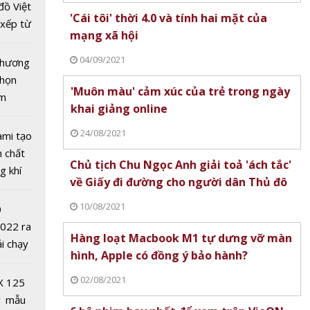
đồ Việt
'Cái tôi' thời 4.0 và tính hai mặt của
xếp từ
mạng xã hội
tô nhất
04/09/2021
 chương
chọn
'Muôn màu' cảm xúc của trẻ trong ngày
ăm
khai giảng online
24/08/2021
ami tạo
n chất
Chủ tịch Chu Ngọc Anh giải toả 'ách tắc'
g khí
 vàng
về Giấy đi đường cho người dân Thủ đô
Covid-
nước
 Mất
10/08/2021
0
ệu
2022 ra
Hàng loạt Macbook M1 tự dưng vỡ màn
g
ải chạy
hình, Apple có đồng ý bảo hành?
ởi điểm
0 nghìn
02/08/2021
X 125
1 mẫu