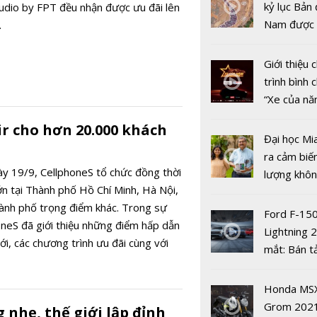
an toàn’
kỷ lục Bản 
tudio by FPT đều nhận được ưu đãi lên
Nam được 
.
nhiều xe ô 
năm 2022
Giới thiệu
trình bình 
“Xe của n
2022"
r cho hơn 20.000 khách
Đại học Mi
ra cảm biế
ày 19/9, CellphoneS tổ chức đồng thời
lượng khôn
Dự báo giá
ớn tại Thành phố Hồ Chí Minh, Hà Nội,
phát hiện 
SJC trong 
ành phố trọng điểm khác. Trong sự
19
ngày 14/5:
Ford F-15
oneS đã giới thiệu những điểm hấp dẫn
mốc 56 tri
Lightning 
i, các chương trình ưu đãi cùng với
đồng/lượn
mắt: Bán t
i nghiệm tương tác hấp dẫn cho khách
điện giá kh
chưa đến 4
Honda MS
USD
Grom 202
 nhẹ, thế giới lập đỉnh