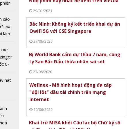
6 bộ phim hay nhất để xem trên VieON
 phiên
 đua
 vàng
29/01/2021
Bước
n cáo
Bắc Ninh: Không ký kết triển khai dự án
 tăng
ời lao
Owifi 5G với CSE Singapore
ời làm
i bán
27/06/2020
hu dịch
u xe
Bị World Bank cấm dự thầu 7 năm, công
ịch
zinger
ty Sao Bắc Đẩu thừa nhận sai sót
ốc 0-
hưa tới
27/06/2020
ây hát
Wefinex - Mô hình hoạt động đa cấp
"đội lốt" đầu tài chính trên mạng
 vàng
internet
/11:
giá trị
Bánh
10/06/2020
ần mới
ểu
Khai trừ MISA khỏi Câu lạc bộ Chữ ký số
 hoá