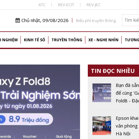
ATC
REV-ECIT
REV-JEC
Chủ nhật, 09/08/2026
Biểu phí truyền thông
I NGHIỆM
KINH TẾ SỐ
TRUYỀN THÔNG
XE - NGHE NHÌN
TƯƠNG
TIN ĐỌC NHIỀU
Bạn đã sẵn
để cùng 'G
Fold8 - Đặ
trải nghiệ
Epson khai
văn phòng 
Hà Nội