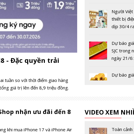
Người Việ
thiết bị đi
dịp 30/4 r
và xu hướ
dẫn dắt n
Dự báo giá
2026?
SJC trong 
ngày 21/6:
8 - Đặc quyền trải
tăng áp lự
Cơ hội cho
Dự báo giá
 tuần so với thời điểm giao hàng
đầu tư 'bắt
SJC trong 
ổng giá trị lên đến 8,9 triệu đồng.
ngày 17/5:
‘bùng nổ’
Dự báo giá
 Shop nhận ưu đãi đến 8
VIDEO XEM NHI
SJC trong 
ngày 15/5:
vẫn là ‘kên
Toàn cảnh 
àng khi mua iPhone 17 và iPhone Air