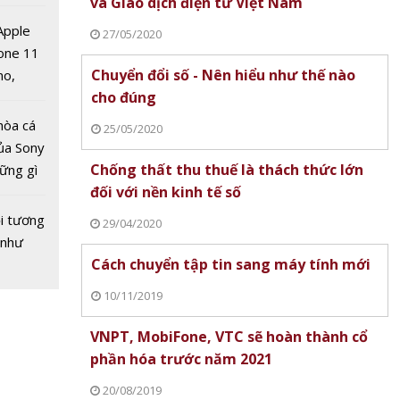
và Giao dịch điện tử Việt Nam
 nhiều
về nguồn
 Apple
27/05/2020
one 11
Chuyển đổi số - Nên hiểu như thế nào
no,
cho đúng
 Mỹ
hòa cá
25/05/2020
 vàng
ủa Sony
4/9:
Chống thất thu thuế là thách thức lớn
hững gì
đảo
đối với nền kinh tế số
 sống
giá
ùa hè
i tương
29/04/2020
 như
Cách chuyển tập tin sang máy tính mới
10/11/2019
VNPT, MobiFone, VTC sẽ hoàn thành cổ
phần hóa trước năm 2021
20/08/2019