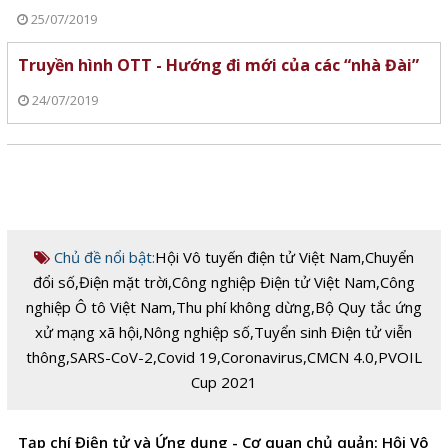
25/07/2019
Truyền hình OTT - Hướng đi mới của các “nhà Đài”
24/07/2019
Chủ đề nổi bật:
Hội Vô tuyến điện tử Việt Nam
,
Chuyển
đổi số
,
Điện mặt trời
,
Công nghiệp Điện tử Việt Nam
,
Công
nghiệp Ô tô Việt Nam
,
Thu phí không dừng
,
Bộ Quy tắc ứng
xử mạng xã hội
,
Nông nghiệp số
,
Tuyển sinh Điện tử viễn
thông
,
SARS-CoV-2
,
Covid 19
,
Coronavirus
,
CMCN 4.0
,
PVOIL
Cup 2021
Tạp chí Điện tử và Ứng dụng - Cơ quan chủ quản: Hội Vô