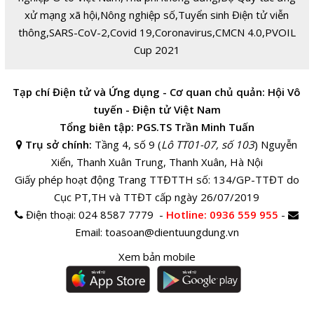
xử mạng xã hội
,
Nông nghiệp số
,
Tuyển sinh Điện tử viễn
thông
,
SARS-CoV-2
,
Covid 19
,
Coronavirus
,
CMCN 4.0
,
PVOIL
Cup 2021
Tạp chí Điện tử và Ứng dụng - Cơ quan chủ quản: Hội Vô
tuyến - Điện tử Việt Nam
Tổng biên tập: PGS.TS Trần Minh Tuấn
Trụ sở chính:
Tầng 4, số 9 (
Lô TT01-07, số 103
) Nguyễn
Xiển, Thanh Xuân Trung, Thanh Xuân, Hà Nội
Giấy phép hoạt động Trang TTĐTTH số: 134/GP-TTĐT do
Cục PT,TH và TTĐT cấp ngày 26/07/2019
Điện thoại:
024 8587 7779 -
Hotline
: 0936 559 955
-
Email:
toasoan@dientuungdung.vn
Xem bản mobile