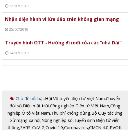
26/07/2019
Nhận diện hành vi lừa đảo trên không gian mạng
25/07/2019
Truyền hình OTT - Hướng đi mới của các “nhà Đài”
24/07/2019
Chủ đề nổi bật:
Hội Vô tuyến điện tử Việt Nam
,
Chuyển
đổi số
,
Điện mặt trời
,
Công nghiệp Điện tử Việt Nam
,
Công
nghiệp Ô tô Việt Nam
,
Thu phí không dừng
,
Bộ Quy tắc ứng
xử mạng xã hội
,
Nông nghiệp số
,
Tuyển sinh Điện tử viễn
thông
,
SARS-CoV-2
,
Covid 19
,
Coronavirus
,
CMCN 4.0
,
PVOIL