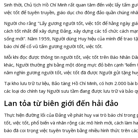
Sinh thời, Chủ tịch Hồ Chí Minh rất quan tâm đến việc lấy tấm gươ
việc tốt để tuyên truyền, giáo dục cho đông đảo quần chúng nhâ
Người cho rằng "Lấy gương người tốt, việc tốt để hằng ngày gi
cách tốt nhất để xây dựng Ðảng, xây dựng các tổ chức cách mạ
sống mới". Năm 1959, Người dùng Huy hiệu của mình để trao tặn
báo chí để cổ vũ tấm gương người tốt, việc tốt.
Mỗi khi đọc được thông tin người tốt, việc tốt trên Báo Nhân D
khác, Người thường ghi bằng một dòng mực đỏ bên cạnh “kiểm tr
năm nghìn gương người tốt, việc tốt đã được Người gửi tặng huy
Tại kho lưu trữ tư liệu, Bảo tàng Hồ Chí Minh, có hơn 2.000 bài 
các loại do chính tay Người sưu tầm đang được lưu trữ và bảo qu
Lan tỏa từ biên giới đến hải đảo
Thực hiện đường lối của Đảng về phát huy vai trò báo chí trong
tốt, việc tốt, phổ biến và nhân rộng các mô hình mới, cách làm ha
báo đã coi trọng việc tuyên truyền bằng nhiều hình thức trên các 