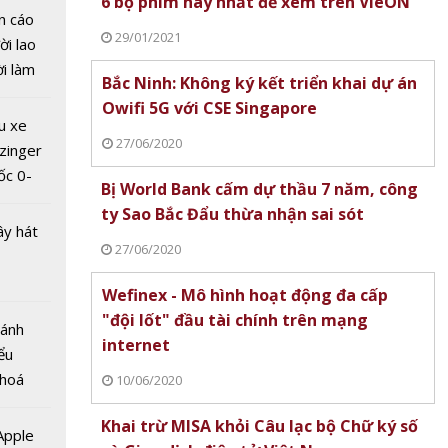
6 bộ phim hay nhất để xem trên VieON
bước
n cáo
kỷ
29/01/2021
ời lao
thuật
ời làm
Bắc Ninh: Không ký kết triển khai dự án
i bán
Owifi 5G với CSE Singapore
hu dịch
u xe
ịch
27/06/2020
zinger
ốc 0-
Bị World Bank cấm dự thầu 7 năm, công
hưa tới
ty Sao Bắc Đẩu thừa nhận sai sót
ây hát
27/06/2020
Wefinex - Mô hình hoạt động đa cấp
"đội lốt" đầu tài chính trên mạng
đấu đến
Bánh
internet
dịch vụ
ểu
 điện
 hoá
10/06/2020
ASEAN
 nhiều
Khai trừ MISA khỏi Câu lạc bộ Chữ ký số
về nguồn
 Apple