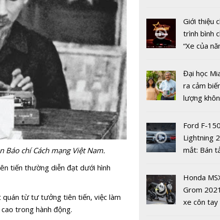
nhiều xe ô 
năm 2022
Giới thiệu
trình bình 
“Xe của n
2022"
Tân Tổng 
Đại học Mi
đốc Kho b
ra cảm biế
nước Trần 
lượng khôn
ai?
phát hiện 
19
Ford F-15
Lightning 
mắt: Bán t
nền Báo chí Cách mạng Việt Nam.
điện giá kh
tiên tiến thường diễn đạt dưới hình
chưa đến 4
Honda MS
USD
Grom 202
 quán từ tư tưởng tiên tiến, việc làm
Các Bộ tr
xe côn tay
ả cao trong hành động.
ITU: “Covi
bản đường