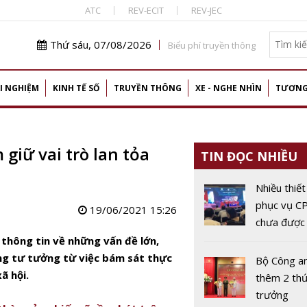
ATC
REV-ECIT
REV-JEC
Thứ sáu, 07/08/2026
Biểu phí truyền thông
I NGHIỆM
KINH TẾ SỐ
TRUYỀN THÔNG
XE - NGHE NHÌN
TƯƠNG
giữ vai trò lan tỏa
TIN ĐỌC NHIỀU
Nhiều thiết 
phục vụ 
19/06/2021 15:26
chưa được
giá ATTT
 thông tin về những vấn đề lớn,
ảng tư tưởng từ việc bám sát thực
Bộ Công a
ã hội.
thêm 2 th
trưởng