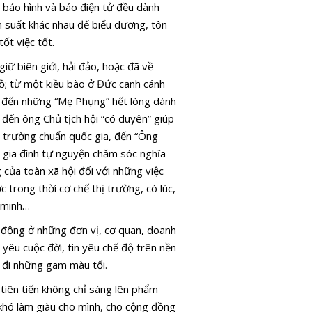
 báo hình và báo điện tử đều dành
 suất khác nhau để biểu dương, tôn
ốt việc tốt.
ữ biên giới, hải đảo, hoặc đã về
ồ; từ một kiều bào ở Đức canh cánh
c, đến những “Mẹ Phụng” hết lòng dành
, đến ông Chủ tịch hội “có duyên” giúp
 trường chuẩn quốc gia, đến “Ông
 gia đình tự nguyện chăm sóc nghĩa
g của toàn xã hội đối với những việc
 trong thời cơ chế thị trường, có lúc,
n minh…
h động ở những đơn vị, cơ quan, doanh
 yêu cuộc đời, tin yêu chế độ trên nền
 đi những gam màu tối.
 tiên tiến không chỉ sáng lên phẩm
khó làm giàu cho mình, cho cộng đồng