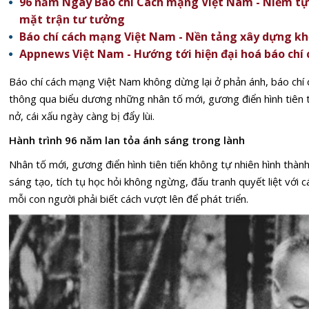
96 năm Ngày Báo chí Cách mạng Việt Nam - Niềm tự 
mặt trận tư tưởng
Báo chí cách mạng Việt Nam - Nền tảng xây dựng khố
Appnews Việt Nam - Hướng tới hiện đại hoá báo chí
Báo chí cách mạng Việt Nam không dừng lại ở phản ánh, báo ch
thông qua biểu dương những nhân tố mới, gương điển hình tiên ti
nở, cái xấu ngày càng bị đẩy lùi.
Hành trình 96 năm lan tỏa ánh sáng trong lành
Nhân tố mới, gương điển hình tiên tiến không tự nhiên hình thành
sáng tạo, tích tụ học hỏi không ngừng, đấu tranh quyết liệt với cá
mỗi con người phải biết cách vượt lên để phát triển.