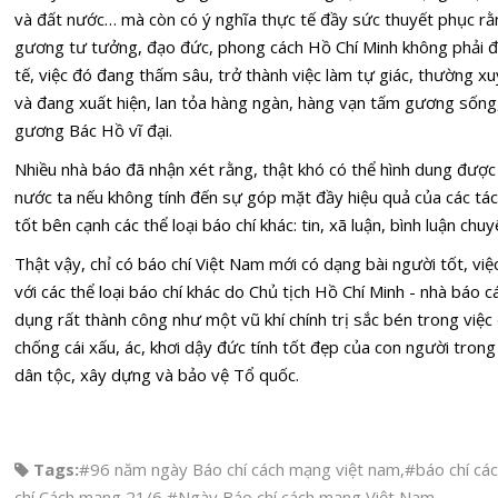
và đất nước… mà còn có ý nghĩa thực tế đầy sức thuyết phục rằ
gương tư tưởng, đạo đức, phong cách Hồ Chí Minh không phải điề
tế, việc đó đang thấm sâu, trở thành việc làm tự giác, thường x
và đang xuất hiện, lan tỏa hàng ngàn, hàng vạn tấm gương sống,
gương Bác Hồ vĩ đại.
Nhiều nhà báo đã nhận xét rằng, thật khó có thể hình dung đượ
nước ta nếu không tính đến sự góp mặt đầy hiệu quả của các tác
tốt bên cạnh các thể loại báo chí khác: tin, xã luận, bình luận chuy
Thật vậy, chỉ có báo chí Việt Nam mới có dạng bài người tốt, vi
với các thể loại báo chí khác do Chủ tịch Hồ Chí Minh - nhà báo 
dụng rất thành công như một vũ khí chính trị sắc bén trong việc 
chống cái xấu, ác, khơi dậy đức tính tốt đẹp của con người tron
dân tộc, xây dựng và bảo vệ Tổ quốc.
Tags:
#96 năm ngày Báo chí cách mạng việt nam
,
#báo chí cá
chí Cách mạng 21/6
,
#Ngày Báo chí cách mạng Việt Nam