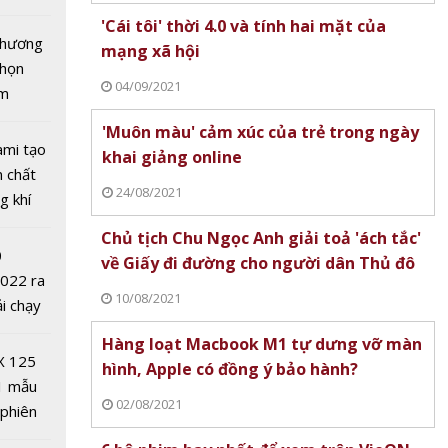
tô nhất
'Cái tôi' thời 4.0 và tính hai mặt của
 chương
mạng xã hội
chọn
04/09/2021
ăm
'Muôn màu' cảm xúc của trẻ trong ngày
Giám
ami tạo
khai giảng online
ạc Nhà
n chất
24/08/2021
Quân là
g khí
Covid-
Chủ tịch Chu Ngọc Anh giải toả 'ách tắc'
0
về Giấy đi đường cho người dân Thủ đô
2022 ra
10/08/2021
ải chạy
ởi điểm
Hàng loạt Macbook M1 tự dưng vỡ màn
0 nghìn
X 125
hình, Apple có đồng ý bảo hành?
1 mẫu
02/08/2021
ưởng
 phiên
d-19
 đua