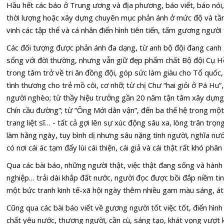
Hầu hết các báo ở Trung ương và địa phương, báo viết, báo nói,
thời lượng hoặc xây dựng chuyên mục phản ánh ở mức độ và tần
vinh các tập thể và cá nhân điển hình tiên tiến, tấm gương người t
Các đối tượng được phản ánh đa dạng, từ anh bộ đội đang canh gi
sống với đời thường, nhưng vẫn giữ đẹp phẩm chất Bộ đội Cụ H
trong tâm trở về tri ân đồng đội, góp sức làm giàu cho Tổ quố
tình thương cho trẻ mồ côi, cơ nhỡ; từ chị Chư “hai giỏi ở Pá Hu”
người nghèo; từ thầy hiệu trưởng gần 20 năm tận tâm xây dựng
Chín cầu đường”; từ “Ông Mới dân vận”, đến ba thế hệ trong một
trang liệt sĩ… - tất cả gợi lên sự xúc động sâu xa, lòng trân trọn
làm hằng ngày, tuy bình dị nhưng sâu nặng tình người, nghĩa nước
có nơi cái ác tạm đẩy lùi cái thiện, cái giả và cái thật rất khó phâ
Qua các bài báo, những người thật, việc thật đang sống và hàn
nghiệp… trải dài khắp đất nước, người đọc được bồi đắp niềm tin
một bức tranh kinh tế-xã hội ngày thêm nhiều gam màu sáng, át
Cũng qua các bài báo viết về gương người tốt việc tốt, điển hình
chất yêu nước, thương người, cần cù, sáng tạo, khát vọng vượt 