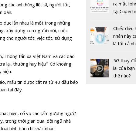
gốc
ra mắt Iph
ng các anh hùng liệt sĩ, người tốt,
tại Cuperti
n dân.
California,
áo dục lẫn nhau là một trong những
Chiếc điều 
ng, xây dựng con người mới, cuộc
nhân này c
g cho người tốt, việc tốt, sử dụng
là tất cả n
bạn cần để
ân, Thông tấn xã Việt Nam và các báo
VNPT, Mob
sót qua m
5G thay đổ
a lại, thưởng huy hiệu”. Có khoảng
VTC sẽ ho
nóng nực
lai của bạn
 hiệu.
thành cổ p
thế nào?
trước năm
báo, mẩu tin được cắt ra từ 40 đầu báo
ản tại đây.
 phát hiện, cổ vũ các tấm gương người
y, trong thời gian qua, đội ngũ nhà
loại hình báo chí khác nhau.