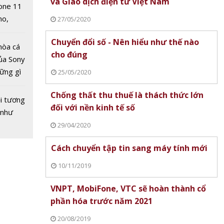
và Giao dịch điện tử Việt Nam
one 11
no,
27/05/2020
 Mỹ
Chuyển đổi số - Nên hiểu như thế nào
hòa cá
cho đúng
ủa Sony
hững gì
25/05/2020
 sống
iFone,
Chống thất thu thuế là thách thức lớn
ùa hè
i tương
àn
đối với nền kinh tế số
 như
hần hóa
29/04/2020
 2021
Cách chuyển tập tin sang máy tính mới
10/11/2019
VNPT, MobiFone, VTC sẽ hoàn thành cổ
phần hóa trước năm 2021
20/08/2019