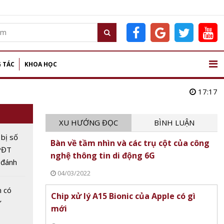
 TÁC
KHOA HỌC
17:17
XU HƯỚNG ĐỌC
BÌNH LUẬN
bị số
Bàn về tầm nhìn và các trụ cột của công
CPĐT
nghệ thông tin di động 6G
 đánh
04/03/2022
n có
Chip xử lý A15 Bionic của Apple có gì
ứ
mới