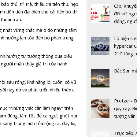
kích hoạt 
ảo thủ, trì trệ, thiếu chí tiến thủ, hẹp
Clip: Khuyế
ngoặt cho 
 tiên tiến đại diện cho cái tiến bộ thì
đối với ngư
nguyên kỹ 
 thoái trào.
động, ngư
số”
việc, ngườ
ống nhất vững chắc mà ở đó những tấm
hàng tại k
ảnh hưởng lan tỏa đến bộ phận trung
Lộ diện siê
vụ trong d
hypercar C
Covid-19
21C tăng t
định hướng tư tưởng thông qua biểu
100km/h c
người nhận thấy giá trị của hành
2 giây
Bắc Sơn m
ội sâu rộng, khả năng lôi cuốn, cổ vũ
sôi nảy nở và phát triển nhiều thêm,
EVN phấn 
Pretzel - 
năm 2025 
mục “Những việc cần làm ngay” trên
quy cây: Bi
khách hàng
àm đúng, làm tốt để ca ngợi; ghét bọn
tượng văn
đạt nhóm 
 sáng trong lành tỏa rộng ra, đẩy lùi,
châu Âu với
3
tranh cãi 
Trực tiếp: