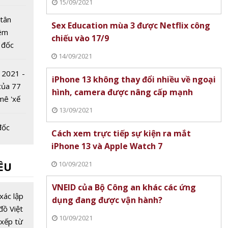
15/09/2021
tân
Sex Education mùa 3 được Netflix công
iêm
chiếu vào 17/9
 đốc
14/09/2021
iettel
hắng
 2021 -
iPhone 13 không thay đổi nhiều về ngoại
 của 77
hình, camera được nâng cấp mạnh
mê 'xế
13/09/2021
đốc
Cách xem trực tiếp sự kiện ra mắt
nh Thái
iPhone 13 và Apple Watch 7
ược bổ
10/09/2021
ỀU
?
 Tỉnh uỷ
VNEID của Bộ Công an khác các ứng
mới
xác lập
dụng đang được vận hành?
iệm là
đồ Việt
10/09/2021
xếp từ