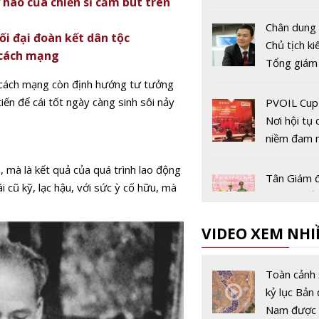
hào của chiến sĩ cầm bút trên
Chân dung 
i đại đoàn kết dân tộc
Chủ tịch k
 cách mạng
Tổng giám
Tập đoàn V
í cách mạng còn định hướng tư tưởng
Tào Đức T
ến để cái tốt ngày càng sinh sôi nảy
PVOIL Cup
Nơi hội tụ
niềm đam 
cưng'
, mà là kết quả của quá trình lao động
Tân Giám 
i cũ kỹ, lạc hậu, với sức ỳ cố hữu, mà
Công an tỉ
Bình mới đ
VIDEO XEM NHI
nhiệm là ai
Tân Bí thư
Cao Bằng 
Toàn cảnh 
được bổ nh
kỷ lục Bản 
ai?
Nam được 