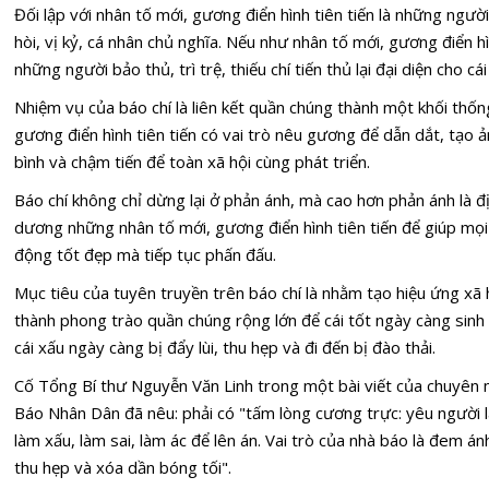
Đối lập với nhân tố mới, gương điển hình tiên tiến là những người b
hòi, vị kỷ, cá nhân chủ nghĩa. Nếu như nhân tố mới, gương điển hình
những người bảo thủ, trì trệ, thiếu chí tiến thủ lại đại diện cho cái
Nhiệm vụ của báo chí là liên kết quần chúng thành một khối th
gương điển hình tiên tiến có vai trò nêu gương để dẫn dắt, tạo 
bình và chậm tiến để toàn xã hội cùng phát triển.
Báo chí không chỉ dừng lại ở phản ánh, mà cao hơn phản ánh là 
dương những nhân tố mới, gương điển hình tiên tiến để giúp mọi 
động tốt đẹp mà tiếp tục phấn đấu.
Mục tiêu của tuyên truyền trên báo chí là nhằm tạo hiệu ứng xã h
thành phong trào quần chúng rộng lớn để cái tốt ngày càng sinh 
cái xấu ngày càng bị đẩy lùi, thu hẹp và đi đến bị đào thải.
Cố Tổng Bí thư Nguyễn Văn Linh trong một bài viết của chuyên 
Báo Nhân Dân đã nêu: phải có "tấm lòng cương trực: yêu người l
làm xấu, làm sai, làm ác để lên án. Vai trò của nhà báo là đem ánh
thu hẹp và xóa dần bóng tối".