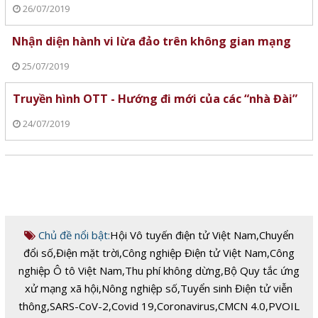
26/07/2019
Nhận diện hành vi lừa đảo trên không gian mạng
25/07/2019
Truyền hình OTT - Hướng đi mới của các “nhà Đài”
24/07/2019
Chủ đề nổi bật:
Hội Vô tuyến điện tử Việt Nam
,
Chuyển
đổi số
,
Điện mặt trời
,
Công nghiệp Điện tử Việt Nam
,
Công
nghiệp Ô tô Việt Nam
,
Thu phí không dừng
,
Bộ Quy tắc ứng
xử mạng xã hội
,
Nông nghiệp số
,
Tuyển sinh Điện tử viễn
thông
,
SARS-CoV-2
,
Covid 19
,
Coronavirus
,
CMCN 4.0
,
PVOIL