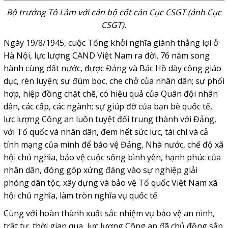
Bộ trưởng Tô Lâm với cán bộ cốt cán Cục CSGT (ảnh Cục
CSGT).
Ngày 19/8/1945, cuộc Tổng khởi nghĩa giành thắng lợi ở
Hà Nội, lực lượng CAND Việt Nam ra đời. 76 năm song
hành cùng đất nước, được Đảng và Bác Hồ dày công giáo
dục, rèn luyện; sự đùm bọc, che chở của nhân dân; sự phối
hợp, hiệp đồng chặt chẽ, có hiệu quả của Quân đội nhân
dân, các cấp, các ngành; sự giúp đỡ của bạn bè quốc tế,
lực lượng Công an luôn tuyệt đối trung thành với Đảng,
với Tổ quốc và nhân dân, đem hết sức lực, tài chí và cả
tính mạng của mình để bảo vệ Đảng, Nhà nước, chế độ xã
hội chủ nghĩa, bảo vệ cuộc sống bình yên, hạnh phúc của
nhân dân, đóng góp xứng đáng vào sự nghiệp giải
phóng dân tộc, xây dựng và bảo vệ Tổ quốc Việt Nam xã
hội chủ nghĩa, làm tròn nghĩa vụ quốc tế.
Cùng với hoàn thành xuất sắc nhiệm vụ bảo vệ an ninh,
trật tự, thời gian qua, lực lượng Công an đã chủ động sắp