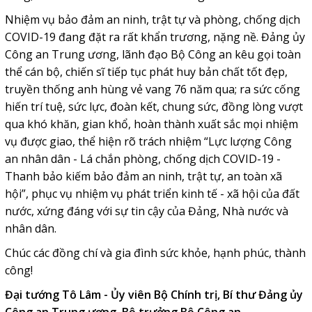
Nhiệm vụ bảo đảm an ninh, trật tự và phòng, chống dịch
COVID-19 đang đặt ra rất khẩn trương, nặng nề. Đảng ủy
Công an Trung ương, lãnh đạo Bộ Công an kêu gọi toàn
thể cán bộ, chiến sĩ tiếp tục phát huy bản chất tốt đẹp,
truyền thống anh hùng vẻ vang 76 năm qua; ra sức cống
hiến trí tuệ, sức lực, đoàn kết, chung sức, đồng lòng vượt
qua khó khăn, gian khổ, hoàn thành xuất sắc mọi nhiệm
vụ được giao, thể hiện rõ trách nhiệm “Lực lượng Công
an nhân dân - Lá chắn phòng, chống dịch COVID-19 -
Thanh bảo kiếm bảo đảm an ninh, trật tự, an toàn xã
hội”, phục vụ nhiệm vụ phát triển kinh tế - xã hội của đất
nước, xứng đáng với sự tin cậy của Đảng, Nhà nước và
nhân dân.
Chúc các đồng chí và gia đình sức khỏe, hạnh phúc, thành
công!
Đại tướng Tô Lâm - Ủy viên Bộ Chính trị, Bí thư Đảng ủy
Công an Trung ương, Bộ trưởng Bộ Công an.