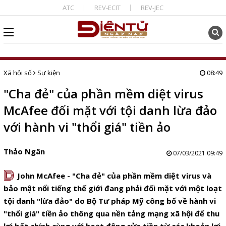
ATC
REV-ECIT
REV-JEC
Xã hội số
Sự kiện
08:49
"Cha đẻ" của phần mềm diệt virus
McAfee đối mặt với tội danh lừa đảo
với hành vi "thổi giá" tiền ảo
Thảo Ngân
07/03/2021 09:49
D
John McAfee - "Cha đẻ" của phần mềm diệt virus và
bảo mật nổi tiếng thế giới đang phải đối mặt với một loạt
tội danh "lừa đảo" do Bộ Tư pháp Mỹ công bố về hành vi
"thổi giá" tiền ảo thông qua nền tảng mạng xã hội để thu