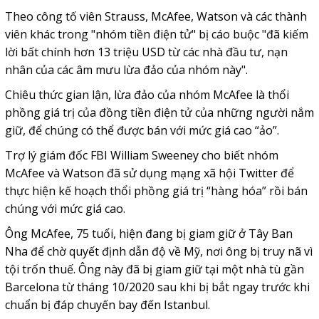
Theo công tố viên Strauss, McAfee, Watson và các thành
viên khác trong "nhóm tiền điện tử" bị cáo buộc "đã kiếm
lời bất chính hơn 13 triệu USD từ các nhà đầu tư, nạn
nhân của các âm mưu lừa đảo của nhóm này".
Chiêu thức gian lận, lừa đảo của nhóm McAfee là thổi
phồng giá trị của đồng tiền điện tử của những người nắm
giữ, để chúng có thể được bán với mức giá cao “ảo”.
Trợ lý giám đốc FBI William Sweeney cho biết nhóm
McAfee và Watson đã sử dụng mạng xã hội Twitter để
thực hiện kế hoạch thổi phồng giá trị “hàng hóa” rồi bán
chúng với mức giá cao.
Ông McAfee, 75 tuổi, hiện đang bị giam giữ ở Tây Ban
Nha để chờ quyết định dẫn độ về Mỹ, nơi ông bị truy nã vì
tội trốn thuế. Ông này đã bị giam giữ tại một nhà tù gần
Barcelona từ tháng 10/2020 sau khi bị bắt ngay trước khi
chuẩn bị đáp chuyến bay đến Istanbul.