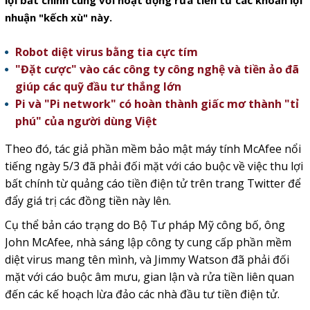
lợi bất chính cùng với hoạt động rửa tiền từ các khoản lợi
nhuận "kếch xù" này.
Robot diệt virus bằng tia cực tím
"Đặt cược" vào các công ty công nghệ và tiền ảo đã
giúp các quỹ đầu tư thắng lớn
Pi và "Pi network" có hoàn thành giấc mơ thành "tỉ
phú" của người dùng Việt
Theo đó, tác giả phần mềm bảo mật máy tính McAfee nổi
tiếng ngày 5/3 đã phải đối mặt với cáo buộc về việc thu lợi
bất chính từ quảng cáo tiền điện tử trên trang Twitter để
đẩy giá trị các đồng tiền này lên.
Cụ thể bản cáo trạng do Bộ Tư pháp Mỹ công bố, ông
John McAfee, nhà sáng lập công ty cung cấp phần mềm
diệt virus mang tên mình, và Jimmy Watson đã phải đối
mặt với cáo buộc âm mưu, gian lận và rửa tiền liên quan
đến các kế hoạch lừa đảo các nhà đầu tư tiền điện tử.