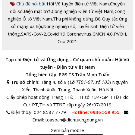
Chủ đề nổi bật:
Hội Vô tuyến điện tử Việt Nam
,
Chuyển
đổi số
,
Điện mặt trời
,
Công nghiệp Điện tử Việt Nam
,
Công
nghiệp Ô tô Việt Nam
,
Thu phí không dừng
,
Bộ Quy tắc ứng
xử mạng xã hội
,
Nông nghiệp số
,
Tuyển sinh Điện tử viễn
thông
,
SARS-CoV-2
,
Covid 19
,
Coronavirus
,
CMCN 4.0
,
PVOIL
Cup 2021
Tạp chí Điện tử và Ứng dụng - Cơ quan chủ quản: Hội Vô
tuyến - Điện tử Việt Nam
Tổng biên tập: PGS.TS Trần Minh Tuấn
Trụ sở chính:
Tầng 4, số 9 (
Lô TT01-07, số 103
) Nguyễn
Xiển, Thanh Xuân Trung, Thanh Xuân, Hà Nội
Giấy phép hoạt động Trang TTĐTTH số: 134/GP-TTĐT do
Cục PT,TH và TTĐT cấp ngày 26/07/2019
Điện thoại:
024 8587 7779 -
Hotline
: 0936 559 955
-
Email:
toasoan@dientuungdung.vn
Xem bản mobile