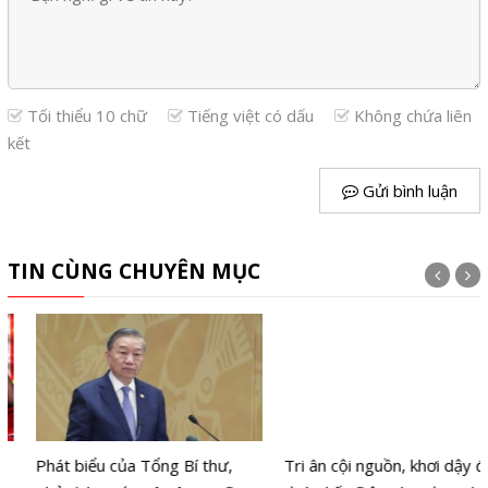
Tối thiểu 10 chữ
Tiếng việt có dấu
Không chứa liên
kết
Gửi bình luận
TIN CÙNG CHUYÊN MỤC
Phát biểu của Tổng Bí thư,
Tri ân cội nguồn, khơi dậy đại