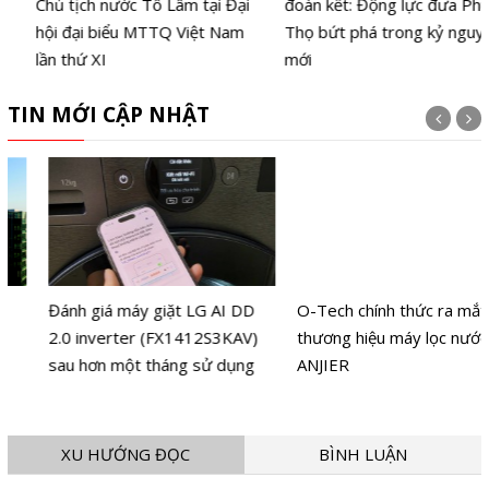
Chủ tịch nước Tô Lâm tại Đại
đoàn kết: Động lực đưa Phú
hội đại biểu MTTQ Việt Nam
Thọ bứt phá trong kỷ nguyên
lần thứ XI
mới
TIN MỚI CẬP NHẬT
Đánh giá máy giặt LG AI DD
O-Tech chính thức ra mắt
2.0 inverter (FX1412S3KAV)
thương hiệu máy lọc nước
sau hơn một tháng sử dụng
ANJIER
XU HƯỚNG ĐỌC
BÌNH LUẬN