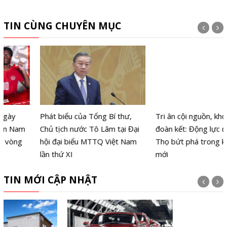
TIN CÙNG CHUYÊN MỤC
Phát biểu của Tổng Bí thư,
Tri ân cội nguồn, khơi dậy đại
Chủ tịch nước Tô Lâm tại Đại
đoàn kết: Động lực đưa Phú
hội đại biểu MTTQ Việt Nam
Thọ bứt phá trong kỷ nguyên
lần thứ XI
mới
TIN MỚI CẬP NHẬT