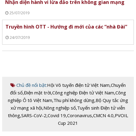
Nhận diện hành vi lừa đảo trên không gian mạng
25/07/2019
Truyền hình OTT - Hướng đi mới của các “nhà Đài”
24/07/2019
Chủ đề nổi bật:
Hội Vô tuyến điện tử Việt Nam
,
Chuyển
đổi số
,
Điện mặt trời
,
Công nghiệp Điện tử Việt Nam
,
Công
nghiệp Ô tô Việt Nam
,
Thu phí không dừng
,
Bộ Quy tắc ứng
xử mạng xã hội
,
Nông nghiệp số
,
Tuyển sinh Điện tử viễn
thông
,
SARS-CoV-2
,
Covid 19
,
Coronavirus
,
CMCN 4.0
,
PVOIL
Cup 2021