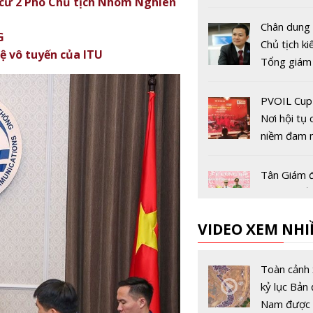
ử 2 Phó Chủ tịch Nhóm Nghiên
Chân dung 
G
Chủ tịch k
ệ vô tuyến của ITU
Tổng giám
Tập đoàn V
Tào Đức T
PVOIL Cup
Nơi hội tụ
niềm đam 
cưng'
Tân Giám 
Công an tỉ
Bình mới đ
VIDEO XEM NHI
nhiệm là ai
Tân Bí thư
Cao Bằng 
Toàn cảnh 
được bổ nh
kỷ lục Bản 
ai?
Nam được 