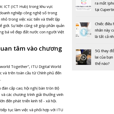
gốc
ra mắt Iph
vực ICT (ICT Hub) trong khu vực
tại Cuperti
 doanh nghiệp công nghệ số trong
California,
nhỏ trong việc xúc tiến và thiết lập
Chiếc điều 
ế giới. Sự kiện cũng sẽ góp phần quản
nhân này c
ng bá vẻ đẹp đất nước con người Việt
là tất cả n
bạn cần để
 quan tâm vào chương
VNPT, Mob
sót qua m
5G thay đổ
VTC sẽ ho
nóng nực
lai của bạn
thành cổ p
thế nào?
l world Together”, ITU Digital World
trước năm
c và trên toàn cầu từ Chính phủ đến
.
 đàn cấp cao; hội nghị bàn tròn Bộ
i và các chương trình giải thưởng vinh
 đến phát triển kinh tế - xã hội.
iếp tục làm việc và phối hợp với ITU