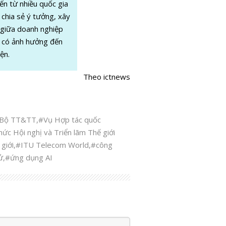
n từ nhiều quốc gia
, chia sẻ ý tưởng, xây
 giữa doanh nghiệp
T có ảnh hưởng đến
ện.
Theo
ictnews
Bộ TT&TT
,
#Vụ Hợp tác quốc
hức Hội nghị và Triển lãm Thế giới
giới
,
#ITU Telecom World
,
#công
ử
,
#ứng dụng AI