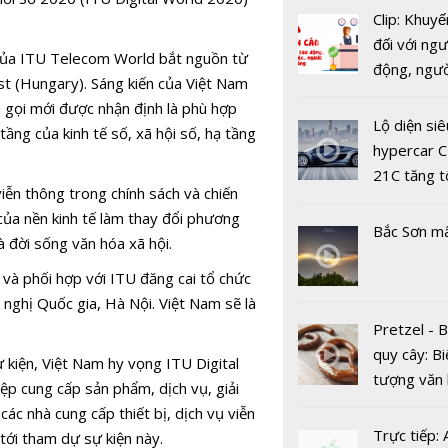
kích hoạt 
Clip: Khuyế
ngoặt cho 
đối với ngư
 của ITU Telecom World bắt nguồn từ
nguyên kỹ 
động, ngư
st (Hungary). Sáng kiến của Việt Nam
số”
việc, ngườ
 gọi mới được nhận định là phù hợp
hàng tại k
Lộ diện siê
tầng của kinh tế số, xã hội số, hạ tầng
vụ trong d
hypercar C
Covid-19
21C tăng t
viễn thông trong chính sách và chiến
100km/h c
 của nền kinh tế làm thay đổi phương
2 giây
Bắc Sơn m
à đời sống văn hóa xã hội.
và phối hợp với ITU đăng cai tổ chức
nghị Quốc gia, Hà Nội. Việt Nam sẽ là
EVN phấn 
Pretzel - 
năm 2025 
quy cây: Bi
 kiện, Việt Nam hy vọng ITU Digital
khách hàng
tượng văn
ệp cung cấp sản phẩm, dịch vụ, giải
đạt nhóm 
châu Âu với
c nhà cung cấp thiết bị, dịch vụ viễn
3
tranh cãi 
Trực tiếp:
tới tham dự sự kiện này.