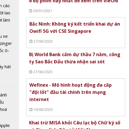
6 bộ phim hay nhất để xem trên VieON
bước
n cáo
kỷ
29/01/2021
ời lao
thuật
ời làm
Bắc Ninh: Không ký kết triển khai dự án
i bán
Owifi 5G với CSE Singapore
hu dịch
u xe
ịch
27/06/2020
zinger
ốc 0-
Bị World Bank cấm dự thầu 7 năm, công
hưa tới
ty Sao Bắc Đẩu thừa nhận sai sót
ây hát
27/06/2020
Wefinex - Mô hình hoạt động đa cấp
"đội lốt" đầu tài chính trên mạng
đấu đến
Bánh
internet
dịch vụ
ểu
 điện
 hoá
10/06/2020
ASEAN
 nhiều
Khai trừ MISA khỏi Câu lạc bộ Chữ ký số
về nguồn
 Apple