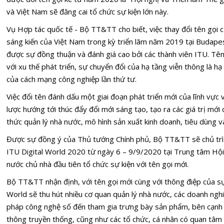
và Việt Nam sẽ đăng cai tổ chức sự kiện lớn này.
Vụ Hợp tác quốc tế - Bộ TT&TT cho biết, việc thay đổi tên gọi
sáng kiến của Việt Nam trong kỳ triển lãm năm 2019 tại Budape
được sự đồng thuận và đánh giá cao bởi các thành viên ITU. Tên
với xu thế phát triển, sự chuyển đổi của hạ tầng viễn thông là hạ 
của cách mạng công nghiệp lần thứ tư.
Việc đổi tên đánh dấu một giai đoạn phát triển mới của lĩnh vực 
lược hướng tới thúc đẩy đổi mới sáng tạo, tạo ra các giá trị mới
thức quản lý nhà nước, mô hình sản xuất kinh doanh, tiêu dùng v
Được sự đồng ý của Thủ tướng Chính phủ, Bộ TT&TT sẽ chủ trì 
ITU Digital World 2020 từ ngày 6 – 9/9/2020 tại Trung tâm Hội 
nước chủ nhà đầu tiên tổ chức sự kiện với tên gọi mới.
Bộ TT&TT nhận định, với tên gọi mới cùng với thông điệp của sự
World sẽ thu hút nhiều cơ quan quản lý nhà nước, các doanh nghi
pháp công nghệ số đến tham gia trưng bày sản phẩm, bên cạnh cá
thông truyền thống, cũng như các tổ chức, cá nhân có quan tâm 