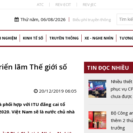
ATC
REV-ECIT
REV-JEC
Thứ năm, 06/08/2026
Biểu phí truyền thông
I NGHIỆM
KINH TẾ SỐ
TRUYỀN THÔNG
XE - NGHE NHÌN
TƯƠNG
riển lãm Thế giới số
TIN ĐỌC NHIỀU
Nhiều thiết 
phục vụ 
20/12/2019 06:05
chưa được
giá ATTT
à phối hợp với ITU đăng cai tổ
 2020. Việt Nam sẽ là nước chủ nhà
Bộ Công a
thêm 2 th
trưởng