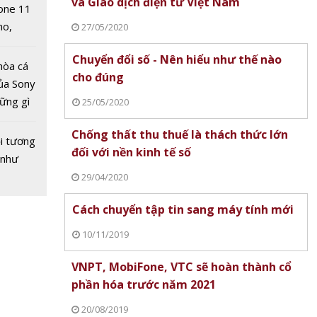
và Giao dịch điện tử Việt Nam
one 11
no,
27/05/2020
 Mỹ
Chuyển đổi số - Nên hiểu như thế nào
hòa cá
cho đúng
ủa Sony
hững gì
25/05/2020
 sống
iFone,
Chống thất thu thuế là thách thức lớn
ùa hè
i tương
àn
đối với nền kinh tế số
 như
hần hóa
29/04/2020
 2021
Cách chuyển tập tin sang máy tính mới
10/11/2019
VNPT, MobiFone, VTC sẽ hoàn thành cổ
phần hóa trước năm 2021
20/08/2019