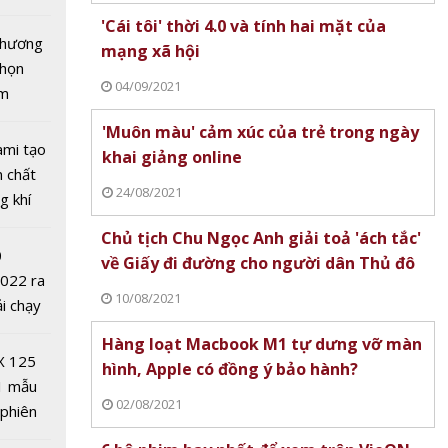
tô nhất
'Cái tôi' thời 4.0 và tính hai mặt của
 chương
mạng xã hội
chọn
04/09/2021
ăm
'Muôn màu' cảm xúc của trẻ trong ngày
Giám
ami tạo
khai giảng online
ạc Nhà
n chất
24/08/2021
Quân là
g khí
Covid-
Chủ tịch Chu Ngọc Anh giải toả 'ách tắc'
0
về Giấy đi đường cho người dân Thủ đô
2022 ra
10/08/2021
ải chạy
ởi điểm
Hàng loạt Macbook M1 tự dưng vỡ màn
0 nghìn
X 125
hình, Apple có đồng ý bảo hành?
1 mẫu
02/08/2021
ưởng
 phiên
d-19
 đua