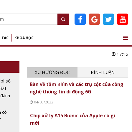
 TÁC
KHOA HỌC
17:15
XU HƯỚNG ĐỌC
BÌNH LUẬN
bị số
Bàn về tầm nhìn và các trụ cột của công
CPĐT
nghệ thông tin di động 6G
 đánh
04/03/2022
n có
Chip xử lý A15 Bionic của Apple có gì
ứ
mới