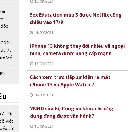
15/09/2021
tân
Sex Education mùa 3 được Netflix công
iêm
chiếu vào 17/9
 đốc
14/09/2021
iettel
hắng
 2021 -
iPhone 13 không thay đổi nhiều về ngoại
 của 77
hình, camera được nâng cấp mạnh
mê 'xế
13/09/2021
đốc
Cách xem trực tiếp sự kiện ra mắt
nh Thái
iPhone 13 và Apple Watch 7
ược bổ
10/09/2021
ỀU
?
 Tỉnh uỷ
VNEID của Bộ Công an khác các ứng
mới
xác lập
dụng đang được vận hành?
iệm là
đồ Việt
10/09/2021
xếp từ