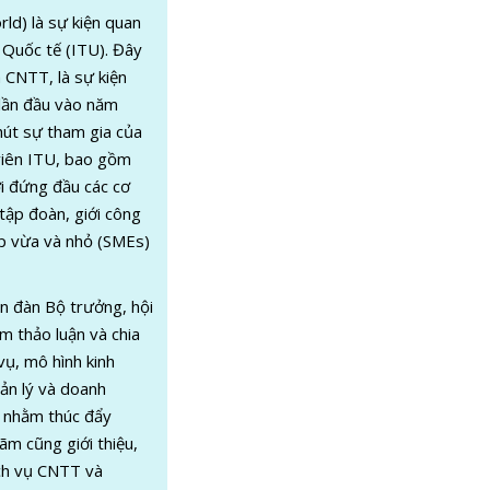
ld) là sự kiện quan
 Quốc tế (ITU). Đây
à CNTT, là sự kiện
 lần đầu vào năm
hút sự tham gia của
 viên ITU, bao gồm
i đứng đầu các cơ
 tập đoàn, giới công
ệp vừa và nhỏ (SMEs)
n đàn Bộ trưởng, hội
m thảo luận và chia
vụ, mô hình kinh
ản lý và doanh
u nhằm thúc đẩy
lãm cũng giới thiệu,
ịch vụ CNTT và