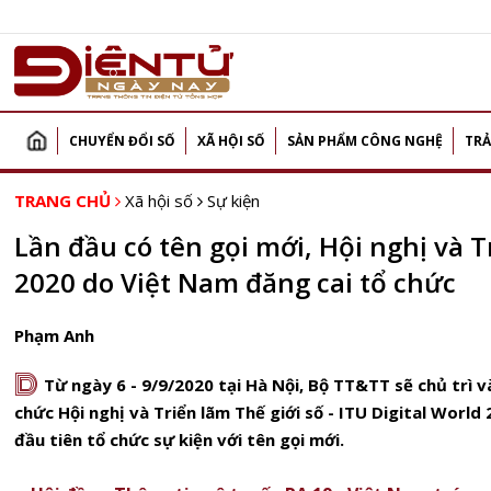
CHUYỂN ĐỔI SỐ
XÃ HỘI SỐ
SẢN PHẨM CÔNG NGHỆ
TRẢ
TRANG CHỦ
Xã hội số
Sự kiện
Lần đầu có tên gọi mới, Hội nghị và T
2020 do Việt Nam đăng cai tổ chức
Phạm Anh
D
Từ ngày 6 - 9/9/2020 tại Hà Nội, Bộ TT&TT sẽ chủ trì v
chức Hội nghị và Triển lãm Thế giới số - ITU Digital World
đầu tiên tổ chức sự kiện với tên gọi mới.