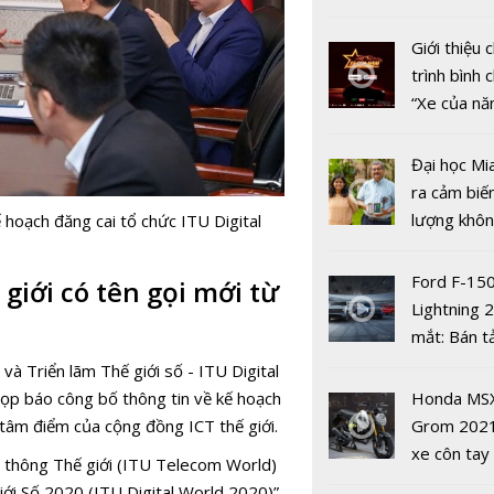
nhiều xe ô 
năm 2022
Giới thiệu
trình bình 
“Xe của n
2022"
Tân Tổng 
Đại học Mi
đốc Kho b
ra cảm biế
nước Trần 
lượng khôn
oạch đăng cai tổ chức ITU Digital
ai?
phát hiện 
19
Ford F-15
giới có tên gọi mới từ
Lightning 
mắt: Bán t
điện giá kh
à Triển lãm Thế giới số - ITU Digital
chưa đến 4
p báo công bố thông tin về kế hoạch
Honda MS
USD
 tâm điểm của cộng đồng ICT thế giới.
Grom 202
Các Bộ tr
xe côn tay
ễn thông Thế giới (ITU Telecom World)
ITU: “Covi
bản đường
iới Số 2020 (ITU Digital World 2020)”