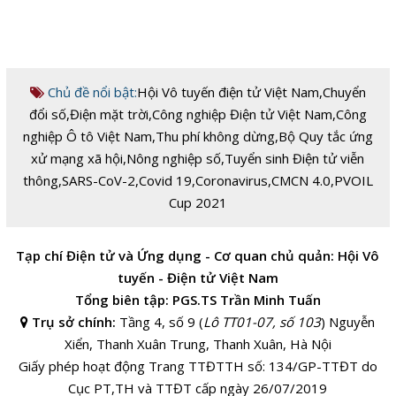
Chủ đề nổi bật:
Hội Vô tuyến điện tử Việt Nam
,
Chuyển
đổi số
,
Điện mặt trời
,
Công nghiệp Điện tử Việt Nam
,
Công
nghiệp Ô tô Việt Nam
,
Thu phí không dừng
,
Bộ Quy tắc ứng
xử mạng xã hội
,
Nông nghiệp số
,
Tuyển sinh Điện tử viễn
thông
,
SARS-CoV-2
,
Covid 19
,
Coronavirus
,
CMCN 4.0
,
PVOIL
Cup 2021
Tạp chí Điện tử và Ứng dụng - Cơ quan chủ quản: Hội Vô
tuyến - Điện tử Việt Nam
Tổng biên tập: PGS.TS Trần Minh Tuấn
Trụ sở chính:
Tầng 4, số 9 (
Lô TT01-07, số 103
) Nguyễn
Xiển, Thanh Xuân Trung, Thanh Xuân, Hà Nội
Giấy phép hoạt động Trang TTĐTTH số: 134/GP-TTĐT do
Cục PT,TH và TTĐT cấp ngày 26/07/2019