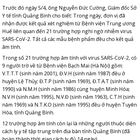
Trước đó ngày 5/4, ông Nguyễn Đức Cường, Giám đốc Sở
Y tế tỉnh Quảng Bình cho biết: Trong ngày, đơn vị đã
nhận được kết quả xét nghiệm từ Bệnh viện Trung ương
Huế liên quan đến 21 trường hợp nghi ngờ nhiễm virus
SARS-CoV-2. Tất cả các mẫu bệnh phẩm đều cho kết quả
âm tính.
Trong số 21 trường hợp âm tính với virus SARS-CoV-2, có
9 người trờ về từ Bệnh viện Bạch Mai (Hà Nội) gồm:
V.T.T.T (sinh năm 2001), Đ.V.H (sinh năm 1987) đều ở
huyện Lệ Thủy; Đ.T.P (sinh năm 1969), Đ.T.A.T (sinh năm
1990) và N.M.H (sinh năm 1986) cùng huyện Minh Hóa;
N.V.H (sinh năm 1995), N.V.Đ (sinh năm 1963), C.T.H (sinh
năm 1969) và N.T.K.O (sinh năm 1995) đều ở huyện Tuyên
Hóa, tỉnh Quảng Bình.
12 trường hợp âm tính còn lại là những người thuộc diện
cách ly y tế tập trung trên địa bàn tỉnh Quảng Bình (đã
hoàn thành thời gian cách ly đủ 14 ngày).