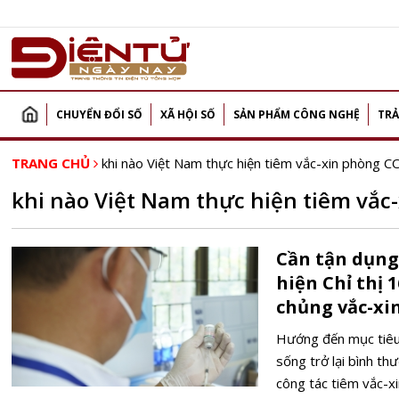
CHUYỂN ĐỔI SỐ
XÃ HỘI SỐ
SẢN PHẨM CÔNG NGHỆ
TRẢ
TRANG CHỦ
khi nào Việt Nam thực hiện tiêm vắc-xin phòng 
khi nào Việt Nam thực hiện tiêm vắc
Cần tận dụng 
hiện Chỉ thị 
chủng vắc-xi
Hướng đến mục tiêu
sống trở lại bình t
công tác tiêm vắc-xi