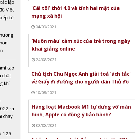
ung
xác lập
'Cái tôi' thời 4.0 và tính hai mặt của
 cường
đồ Việt
mạng xã hội
u tra,
xếp từ
 lậu,
tô nhất
04/09/2021
hương
 chương
'Muôn màu' cảm xúc của trẻ trong ngày
chọn
khai giảng online
ăm
24/08/2021
ami tạo
Chủ tịch Chu Ngọc Anh giải toả 'ách tắc'
n chất
về Giấy đi đường cho người dân Thủ đô
g khí
Covid-
10/08/2021
0
Hàng loạt Macbook M1 tự dưng vỡ màn
2022 ra
hình, Apple có đồng ý bảo hành?
ải chạy
ởi điểm
02/08/2021
ni
0 nghìn
X 125