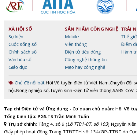
XÃ HỘI SỐ
SẢN PHẨM CÔNG NGHỆ
TRẢI 
Sự kiện
Mobile
Thế giớ
Cuộc sống số
Viễn thông
Điểm đ
Chính sách số
Điện tử tiêu dùng
Hành tr
Văn hóa số
Công nghệ thông tin
Giáo dục
Mẹo hay công nghệ
Chủ đề nổi bật:
Hội Vô tuyến điện tử Việt Nam
,
Chuyển đổi s
hội
,
Nông nghiệp số
,
Tuyển sinh Điện tử viễn thông
,
SARS-CoV-
Tạp chí Điện tử và Ứng dụng - Cơ quan chủ quản: Hội Vô tu
Tổng biên tập: PGS.TS Trần Minh Tuấn
Trụ sở chính:
Tầng 4, số 9 (
Lô TT01-07, số 103
) Nguyễn Xiển
Giấy phép hoạt động Trang TTĐTTH số: 134/GP-TTĐT do Cục