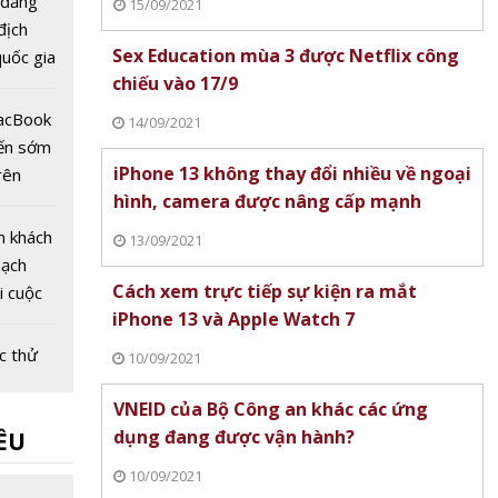
 đăng
15/09/2021
 địch
Sex Education mùa 3 được Netflix công
uốc gia
chiếu vào 17/9
Dân lần
MacBook
14/09/2021
iến sớm
iPhone 13 không thay đổi nhiều về ngoại
rên
hình, camera được nâng cấp mạnh
ro giá
27
m khách
13/09/2021
mạch
Cách xem trực tiếp sự kiện ra mắt
ại cuộc
iPhone 13 và Apple Watch 7
g mại
ệt Nam
c thử
10/09/2021
 xe
VNEID của Bộ Công an khác các ứng
êu
dụng đang được vận hành?
ỀU
t 70%
3 phút
iệt
10/09/2021