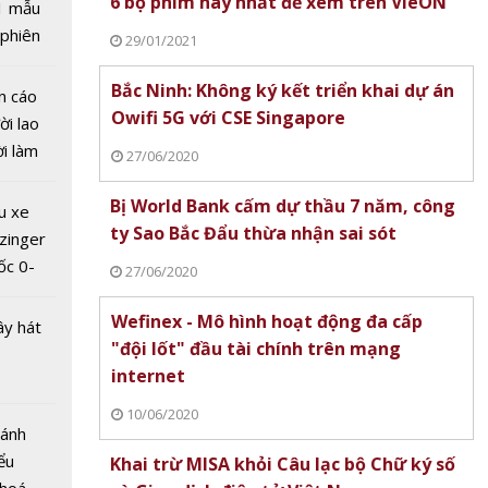
6 bộ phim hay nhất để xem trên VieON
1 mẫu
Siêu xe
 phiên
29/01/2021
g đậm
 đua
urai
Bắc Ninh: Không ký kết triển khai dự án
n cáo
Owifi 5G với CSE Singapore
ời lao
ời làm
27/06/2020
i bán
hu dịch
Bị World Bank cấm dự thầu 7 năm, công
u xe
 dải
ịch
ty Sao Bắc Đẩu thừa nhận sai sót
zinger
laptop
ốc 0-
ung ra 4
27/06/2020
hưa tới
p
Wefinex - Mô hình hoạt động đa cấp
trước
ây hát
"đội lốt" đầu tài chính trên mạng
học mới
internet
10/06/2020
Bánh
ểu
Khai trừ MISA khỏi Câu lạc bộ Chữ ký số