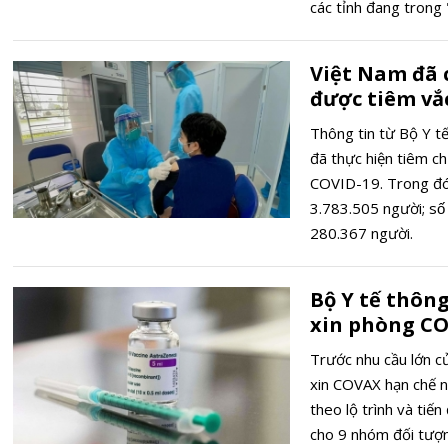
các tỉnh đang trong 
Việt Nam đã 
được tiêm vắ
Thông tin từ Bộ Y tế
đã thực hiện tiêm ch
COVID-19. Trong đó, sô
3.783.505 người; số 
280.367 người.
Bộ Y tế thông
xin phòng CO
Trước nhu cầu lớn c
xin COVAX hạn chế n
theo lộ trình và tiế
cho 9 nhóm đối tượn