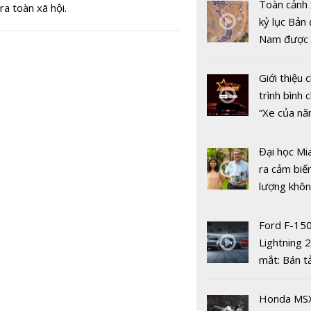
Nam và Tr
Toàn cảnh 
ra toàn xã hội.
Quốc tăng
kỷ lục Bản 
hợp tác điề
Nam được 
chống buôn
nhiều xe ô 
gian lận t
năm 2022
Giới thiệu
mại
trình bình 
“Xe của n
2022"
Đại học Mi
ra cảm biế
lượng khôn
phát hiện 
19
Ford F-15
Lightning 
mắt: Bán t
điện giá kh
Lamborghi
chưa đến 4
Honda MS
Revuelto