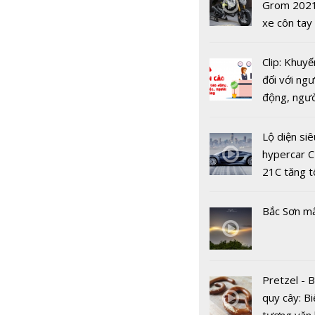
USD
Grom 202
Impavido: 
xe côn tay
PHEV man
bản đường
dấu ấn Sam
Clip: Khuyế
đối với ngư
động, ngư
việc, ngườ
hàng tại k
Lộ diện siê
Hoàn thiện
vụ trong d
hypercar C
sản phẩm 
Covid-19
21C tăng t
AI, ASUS t
100km/h c
mẫu lapto
2 giây
Vivobook 
Bắc Sơn m
thềm năm 
Pretzel - 
quy cây: Bi