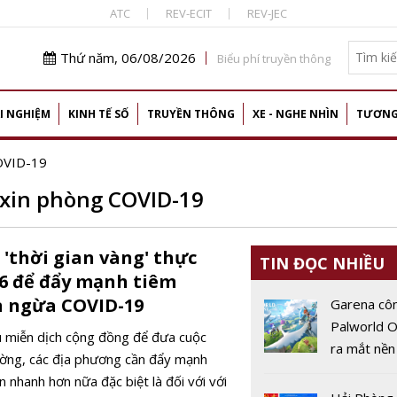
ATC
REV-ECIT
REV-JEC
Thứ năm, 06/08/2026
Biểu phí truyền thông
I NGHIỆM
KINH TẾ SỐ
TRUYỀN THÔNG
XE - NGHE NHÌN
TƯƠNG
COVID-19
-xin phòng COVID-19
'thời gian vàng' thực
TIN ĐỌC NHIỀU
16 để đẩy mạnh tiêm
n ngừa COVID-19
Garena cô
Palworld O
 miễn dịch cộng đồng để đưa cuộc
ra mắt nền
hường, các địa phương cần đẩy mạnh
động vào 
n nhanh hơn nữa đặc biệt là đối với với
2026