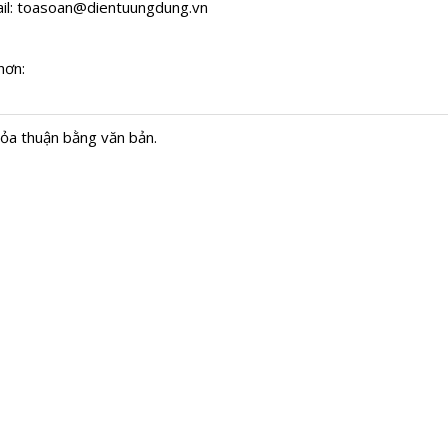
il:
toasoan@dientuungdung.vn
hơn:
hỏa thuận bằng văn bản.