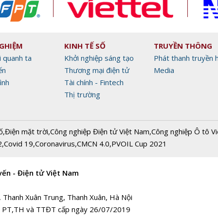
NGHIỆM
KINH TẾ SỐ
TRUYỀN THÔNG
i quanh ta
Khởi nghiệp sáng tạo
Phát thanh truyền 
ến
Thương mại điện tử
Media
ình
Tài chính - Fintech
Thị trường
ố
,
Điện mặt trời
,
Công nghiệp Điện tử Việt Nam
,
Công nghiệp Ô tô V
2
,
Covid 19
,
Coronavirus
,
CMCN 4.0
,
PVOIL Cup 2021
yến - Điện tử Việt Nam
, Thanh Xuân Trung, Thanh Xuân, Hà Nội
 PT,TH và TTĐT cấp ngày 26/07/2019