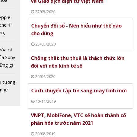
 hoá
và Giao dịch điện tử Việt Nam
 nhiều
27/05/2020
về nguồn
 Apple
one 11
Chuyển đổi số - Nên hiểu như thế nào
no,
cho đúng
 Mỹ
K phát
25/05/2020
ơn mới
hòa cá
 tên
ủa Sony
Chống thất thu thuế là thách thức lớn
m'
hững gì
đối với nền kinh tế số
 sống
29/04/2020
ùa hè
i tương
 như
Cách chuyển tập tin sang máy tính mới
10/11/2019
 vàng
nước
VNPT, MobiFone, VTC sẽ hoàn thành cổ
 Mất
phần hóa trước năm 2021
ệu
20/08/2019
g