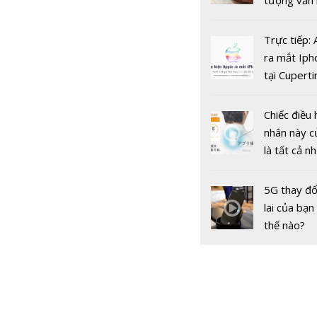
tượng văn
châu Âu với
tranh cãi 
Trực tiếp:
gốc
ra mắt Iph
tại Cuperti
California,
BLACKPIN
hành đĩa đ
Chiếc điều 
nhất mang
nhân này c
'Pink Veno
là tất cả n
bạn cần để
sót qua m
5G thay đổ
nóng nực
lai của bạn
thế nào?
Dự báo giá
SJC trong 
ngày 14/5:
mốc 56 tri
đồng/lượn