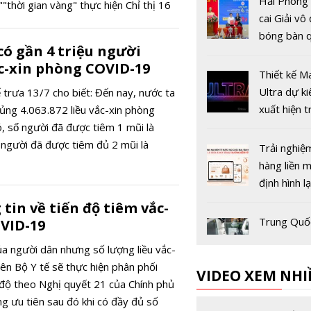
Hải Phòng
""thời gian vàng" thực hiện Chỉ thị 16
cai Giải vô
bóng bàn q
có gần 4 triệu người
Báo Nhân 
c-xin phòng COVID-19
thứ 44
Thiết kế 
Ultra dự k
 trưa 13/7 cho biết: Đến nay, nước ta
xuất hiện t
ủng 4.063.872 liều vắc-xin phòng
MacBook P
́ người đã được tiêm 1 mũi là
rẻ năm 20
người đã được tiêm đủ 2 mũi là
Trải nghiệ
hàng liền 
định hình l
đua thươn
 tin về tiến độ tiêm vắc-
điện tử Vi
Trung Quố
VID-19
nghiệm pin
ủa người dân nhưng số lượng liều vắc-
điện sạc si
ên Bộ Y tế sẽ thực hiện phân phối
VIDEO XEM NHI
nhanh, đạ
n độ theo Nghị quyết 21 của Chính phủ
trong hơn 
Hải quan V
g ưu tiên sau đó khi có đầy đủ số