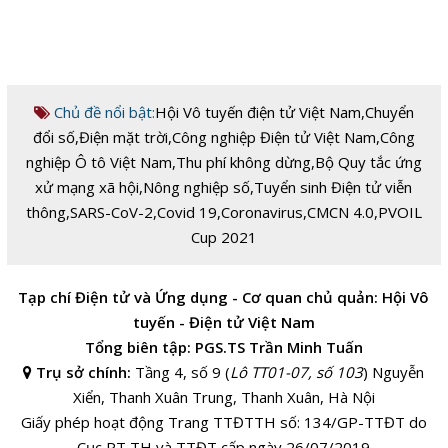
Chủ đề nổi bật:
Hội Vô tuyến điện tử Việt Nam
,
Chuyển
đổi số
,
Điện mặt trời
,
Công nghiệp Điện tử Việt Nam
,
Công
nghiệp Ô tô Việt Nam
,
Thu phí không dừng
,
Bộ Quy tắc ứng
xử mạng xã hội
,
Nông nghiệp số
,
Tuyển sinh Điện tử viễn
thông
,
SARS-CoV-2
,
Covid 19
,
Coronavirus
,
CMCN 4.0
,
PVOIL
Cup 2021
Tạp chí Điện tử và Ứng dụng - Cơ quan chủ quản: Hội Vô
tuyến - Điện tử Việt Nam
Tổng biên tập: PGS.TS Trần Minh Tuấn
Trụ sở chính:
Tầng 4, số 9 (
Lô TT01-07, số 103
) Nguyễn
Xiển, Thanh Xuân Trung, Thanh Xuân, Hà Nội
Giấy phép hoạt động Trang TTĐTTH số: 134/GP-TTĐT do
Cục PT,TH và TTĐT cấp ngày 26/07/2019