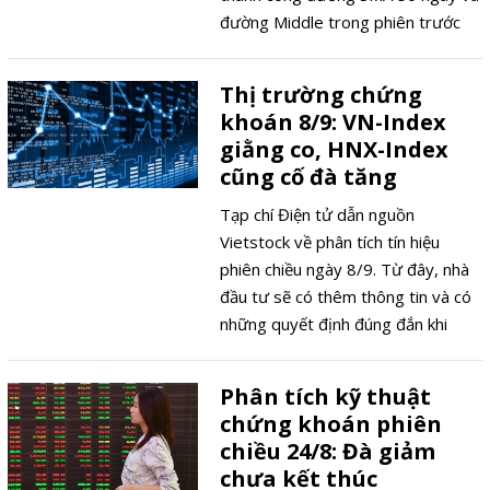
đường Middle trong phiên trước
đó. Tuy nhiên, sự xuất hiện của cây
nến Doji cho thấy tâm lý nhà đầu tư
Thị trường chứng
vẫn đang giằng co.
khoán 8/9: VN-Index
giằng co, HNX-Index
cũng cố đà tăng
Tạp chí Điện tử dẫn nguồn
Vietstock về phân tích tín hiệu
phiên chiều ngày 8/9. Từ đây, nhà
đầu tư sẽ có thêm thông tin và có
những quyết định đúng đắn khi
tham gia thị trường chứng khoán.
Phân tích kỹ thuật
chứng khoán phiên
chiều 24/8: Đà giảm
chưa kết thúc