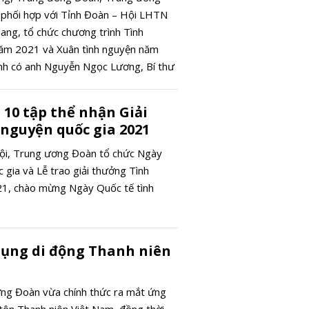
Dự báo giá
phối hợp với Tỉnh Đoàn – Hội LHTN
SJC trong 
iang, tổ chức chương trình Tình
ngày 14/5:
ăm 2021 và Xuân tình nguyện năm
mốc 56 tri
nh có anh Nguyễn Ngọc Lương, Bí thư
đồng/lượn
àn, Chủ tịch Trung ương Hội LHTN
 10 tập thể nhận Giải
nguyện quốc gia 2021
Nội, Trung ương Đoàn tổ chức Ngày
 gia và Lễ trao giải thưởng Tình
21, chào mừng Ngày Quốc tế tình
ụng di động Thanh niên
ơng Đoàn vừa chính thức ra mắt ứng