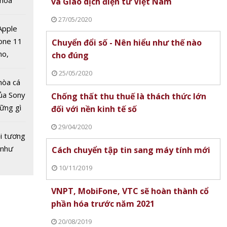
 hoá
và Giao dịch điện tử Việt Nam
 nhiều
27/05/2020
về nguồn
 Apple
one 11
Chuyển đổi số - Nên hiểu như thế nào
no,
cho đúng
 Mỹ
25/05/2020
hòa cá
ủa Sony
Chống thất thu thuế là thách thức lớn
hững gì
đối với nền kinh tế số
 sống
K phát
29/04/2020
ùa hè
i tương
ơn mới
 như
 tên
Cách chuyển tập tin sang máy tính mới
m'
10/11/2019
VNPT, MobiFone, VTC sẽ hoàn thành cổ
phần hóa trước năm 2021
20/08/2019