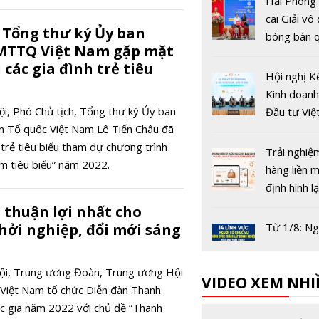
Hải Phòng
cai Giải vô
, Tổng thư ký Ủy ban
bóng bàn q
MTTQ Việt Nam gặp mặt
Báo Nhân 
 các gia đình trẻ tiêu
thứ 44
Hội nghị K
Kinh doanh
 Nội, Phó Chủ tịch, Tổng thư ký Ủy ban
Đầu tư Việ
 Tổ quốc Việt Nam Lê Tiến Châu đã
Quốc tế 2
 trẻ tiêu biểu tham dự chương trình
Trải nghiệ
am tiêu biểu” năm 2022.
hàng liền 
định hình l
đua thươn
 thuận lợi nhất cho
điện tử Vi
hởi nghiệp, đổi mới sáng
Từ 1/8: Ng
thôi chức 
được thành
Nội, Trung ương Đoàn, Trung ương Hội
VIDEO XEM NHI
doanh ngh
n Việt Nam tổ chức Diễn đàn Thanh
trong 14 l
Trung Quố
ốc gia năm 2022 với chủ đề “Thanh