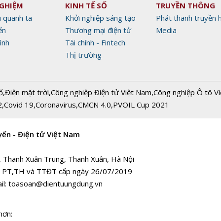
NGHIỆM
KINH TẾ SỐ
TRUYỀN THÔNG
i quanh ta
Khởi nghiệp sáng tạo
Phát thanh truyền 
ến
Thương mại điện tử
Media
ình
Tài chính - Fintech
Thị trường
ố
,
Điện mặt trời
,
Công nghiệp Điện tử Việt Nam
,
Công nghiệp Ô tô V
2
,
Covid 19
,
Coronavirus
,
CMCN 4.0
,
PVOIL Cup 2021
yến - Điện tử Việt Nam
, Thanh Xuân Trung, Thanh Xuân, Hà Nội
 PT,TH và TTĐT cấp ngày 26/07/2019
il:
toasoan@dientuungdung.vn
hơn: