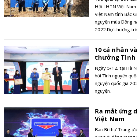
Hội LHTN Việt Nam 
Việt Nam tỉnh Bắc G
nguyện mùa Đông n
2022.Dự chương trì
BCH Trung ương Đo
Việt Nam.
10 cá nhân và
thưởng Tình 
Ngày 5/12, tại Hà 
hội Tình nguyện quốc
nguyện quốc gia 20
nguyện.
Ra mắt ứng d
Việt Nam
Ban Bí thư Trung ư