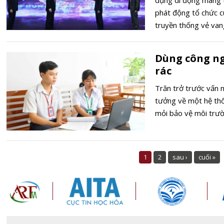
dụng di động mang t
phát động tổ chức c
truyền thống vẻ van
Dùng công ng
rác
Trăn trở trước vấn n
tưởng về một hệ thố
mỏi bảo vệ môi trườ
1
2
sau ›
cuối »