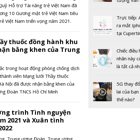
tượng văn
Quỹ Hỗ trợ Tài năng trẻ Việt Nam đã
châu Âu với
ương 10 Gương mặt trẻ Việt Nam tiêu
tranh cãi 
Trực tiếp:
rẻ Việt Nam triển vọng năm 2021.
gốc
ra mắt Iph
tại Cuperti
ầy thuốc đồng hành khu
California,
hận bằng khen của Trung
Chiếc điều 
nhân này c
là tất cả n
 sắc trong hoạt động phòng chống dịch
bạn cần để
thành viên Mạng lưới Thầy thuốc
BLACKPIN
sót qua m
Hà Nội đã được nhận bằng khen của
5G thay đổ
hành đĩa đ
nóng nực
ơng Đoàn TNCS Hồ Chí Minh
lai của bạn
nhất mang
thế nào?
'Pink Veno
ng trình Tình nguyện
 2021 và Xuân tình
2022
iang, Trung ương Đoàn, Trung ương