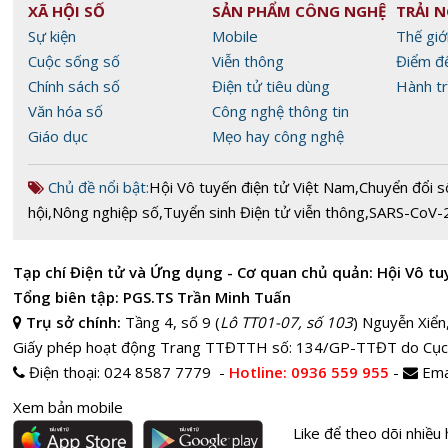
XÃ HỘI SỐ
SẢN PHẨM CÔNG NGHỆ
TRẢI 
Sự kiện
Mobile
Thế giớ
Cuộc sống số
Viễn thông
Điểm đ
Chính sách số
Điện tử tiêu dùng
Hành tr
Văn hóa số
Công nghệ thông tin
Giáo dục
Mẹo hay công nghệ
Chủ đề nổi bật:
Hội Vô tuyến điện tử Việt Nam
,
Chuyển đổi s
hội
,
Nông nghiệp số
,
Tuyển sinh Điện tử viễn thông
,
SARS-CoV-
Tạp chí Điện tử và Ứng dụng - Cơ quan chủ quản: Hội Vô tu
Tổng biên tập: PGS.TS Trần Minh Tuấn
Trụ sở chính:
Tầng 4, số 9 (
Lô TT01-07, số 103
) Nguyễn Xiển
Giấy phép hoạt động Trang TTĐTTH số: 134/GP-TTĐT do Cục
Điện thoại:
024 8587 7779 -
Hotline
: 0936 559 955
-
Ema
Xem bản mobile
Like để theo dõi nhiều 