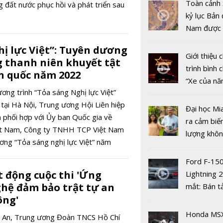
nghiệm pin
Toàn cảnh 
g đất nước phục hồi và phát triển sau
điện sạc si
kỷ lục Bản 
nhanh, đạ
Nam được 
trong hơn 
nhiều xe ô 
hị lực Việt”: Tuyên dương
năm 2022
Giới thiệu
 thanh niên khuyết tật
trình bình 
àn quốc năm 2022
“Xe của n
ơng trình “Tỏa sáng Nghị lực Việt”
2022"
tại Hà Nội, Trung ương Hội Liên hiệp
Đại học Mi
 phối hợp với Ủy ban Quốc gia về
ra cảm biế
iệt Nam, Công ty TNHH TCP Việt Nam
lượng khôn
ơng “Tỏa sáng nghị lực Việt” năm
phát hiện 
Hải quan V
19
Ford F-15
Nam và Tr
 động cuộc thi 'Ứng
Lightning 
Quốc tăng
hệ đảm bảo trật tự an
mắt: Bán t
hợp tác điề
ông'
điện giá kh
chống buôn
chưa đến 4
Honda MS
ệ An, Trung ương Đoàn TNCS Hồ Chí
gian lận t