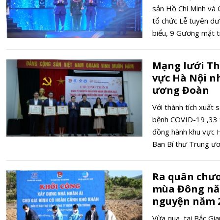
sản Hồ Chí Minh và 
tổ chức Lễ tuyên d
biểu, 9 Gương mặt t
Mạng lưới Th
vực Hà Nội n
ương Đoàn
Với thành tích xuất
bệnh COVID-19 ,33 
đồng hành khu vực 
Ban Bí thư Trung ư
Ra quân chươ
mùa Đông năm
nguyện năm 
Vừa qua, tại Bắc G