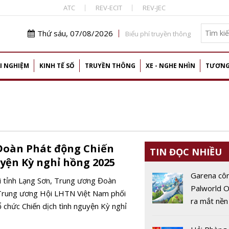
ATC
REV-ECIT
REV-JEC
Thứ sáu, 07/08/2026
Biểu phí truyền thông
I NGHIỆM
KINH TẾ SỐ
TRUYỀN THÔNG
XE - NGHE NHÌN
TƯƠNG
Đoàn Phát động Chiến
TIN ĐỌC NHIỀU
uyện Kỳ nghỉ hồng 2025
Garena cô
i tỉnh Lạng Sơn, Trung ương Đoàn
Palworld O
Trung ương Hội LHTN Việt Nam phối
ra mắt nền
ổ chức Chiến dịch tình nguyện Kỳ nghỉ
động vào 
2026