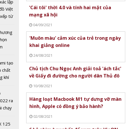
 xe
xác lập
'Cái tôi' thời 4.0 và tính hai mặt của
êu
đồ Việt
mạng xã hội
t 70%
xếp từ
3 phút
tô nhất
04/09/2021
 chương
'Muôn màu' cảm xúc của trẻ trong ngày
chọn
khai giảng online
ăm
24/08/2021
ami tạo
Chủ tịch Chu Ngọc Anh giải toả 'ách tắc'
n chất
về Giấy đi đường cho người dân Thủ đô
g khí
Covid-
10/08/2021
iệt
0
ung
Hàng loạt Macbook M1 tự dưng vỡ màn
2022 ra
 cường
hình, Apple có đồng ý bảo hành?
ải chạy
u tra,
ởi điểm
02/08/2021
 lậu,
0 nghìn
X 125
hương