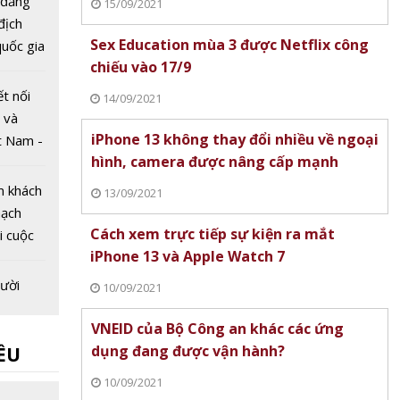
 đăng
15/09/2021
 địch
Sex Education mùa 3 được Netflix công
uốc gia
chiếu vào 17/9
Dân lần
ết nối
14/09/2021
 và
iPhone 13 không thay đổi nhiều về ngoại
t Nam -
hình, camera được nâng cấp mạnh
026
m khách
13/09/2021
mạch
Cách xem trực tiếp sự kiện ra mắt
ại cuộc
iPhone 13 và Apple Watch 7
g mại
ệt Nam
ười
10/09/2021
không
VNEID của Bộ Công an khác các ứng
 lập
dụng đang được vận hành?
ỀU
iệp
ĩnh vực
c thử
10/09/2021