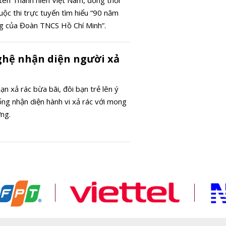
ên Thanh niên Việt Nam, đồng thời
uộc thi trực tuyến tìm hiểu “90 năm
g của Đoàn TNCS Hồ Chí Minh”.
hệ nhận diện người xả
ạn xả rác bừa bãi, đôi bạn trẻ lên ý
ng nhận diện hành vi xả rác với mong
ng.