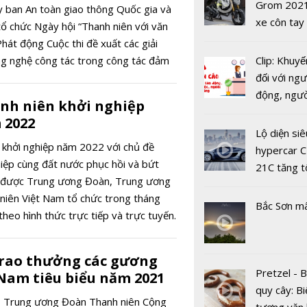
USD
Grom 202
y ban An toàn giao thông Quốc gia và
mại
xe côn tay
ổ chức Ngày hội “Thanh niên với văn
bản đường
hát động Cuộc thi đề xuất các giải
g nghệ công tác trong công tác đảm
Clip: Khuyế
 giao thông năm 2022”.
đối với ngư
động, ngư
nh niên khởi nghiệp
việc, ngườ
 2022
hàng tại k
Lộ diện siê
vụ trong d
 khởi nghiệp năm 2022 với chủ đề
hypercar C
Covid-19
hiệp cùng đất nước phục hồi và bứt
21C tăng t
sẽ được Trung ương Đoàn, Trung ương
100km/h c
 niên Việt Nam tổ chức trong tháng
2 giây
Bắc Sơn m
Hoàn thiện
heo hình thức trực tiếp và trực tuyến.
sản phẩm 
AI, ASUS t
trao thưởng các gương
mẫu lapto
Pretzel - 
 Nam tiêu biểu năm 2021
Vivobook 
quy cây: Bi
thềm năm 
i, Trung ương Đoàn Thanh niên Cộng