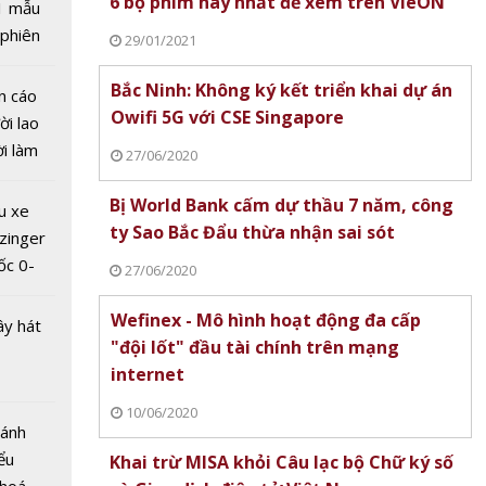
6 bộ phim hay nhất để xem trên VieON
1 mẫu
 phiên
29/01/2021
 đua
Bắc Ninh: Không ký kết triển khai dự án
n cáo
Owifi 5G với CSE Singapore
ời lao
ời làm
27/06/2020
i bán
hu dịch
Bị World Bank cấm dự thầu 7 năm, công
u xe
ịch
ty Sao Bắc Đẩu thừa nhận sai sót
zinger
ốc 0-
27/06/2020
hưa tới
Wefinex - Mô hình hoạt động đa cấp
ây hát
 dải
"đội lốt" đầu tài chính trên mạng
laptop
internet
ung ra 4
p
10/06/2020
Bánh
trước
ểu
Khai trừ MISA khỏi Câu lạc bộ Chữ ký số
học mới