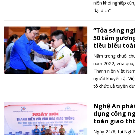
niên khởi nghiệp cùn
đại dịch”.
“Tỏa sáng ng
50 tấm gương
tiêu biểu to
Nằm trong chuỗi chư
năm 2022, vừa qua, 
Thanh niên Việt Nam
người khuyết tật V
tổ chức Lễ tuyên dư
2022.
Nghệ An phát
dụng công ng
toàn giao th
Ngày 24/6, tại Ngh