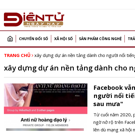
CHUYỂN ĐỔI SỐ
XÃ HỘI SỐ
SẢN PHẨM CÔNG NGHỆ
TRẢ
TRANG CHỦ
xây dựng dự án nền tảng dành cho người nổi tiến
xây dựng dự án nền tảng dành cho ng
Facebook vẫn
người nổi ti
sau mưa"
Từ cuối năm 2020, p
ngờ nở rộ trên Faceb
lên dù mạng xã hội 