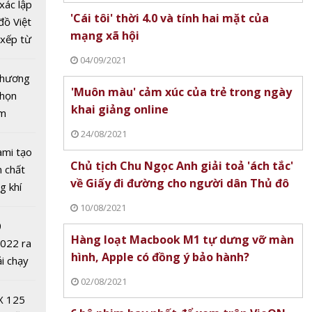
ung
xác lập
'Cái tôi' thời 4.0 và tính hai mặt của
 cường
đồ Việt
mạng xã hội
u tra,
xếp từ
 lậu,
tô nhất
04/09/2021
hương
 chương
'Muôn màu' cảm xúc của trẻ trong ngày
chọn
khai giảng online
ăm
24/08/2021
ami tạo
Chủ tịch Chu Ngọc Anh giải toả 'ách tắc'
n chất
về Giấy đi đường cho người dân Thủ đô
g khí
Covid-
10/08/2021
0
Hàng loạt Macbook M1 tự dưng vỡ màn
2022 ra
hình, Apple có đồng ý bảo hành?
ải chạy
ởi điểm
02/08/2021
 dải
0 nghìn
X 125
laptop