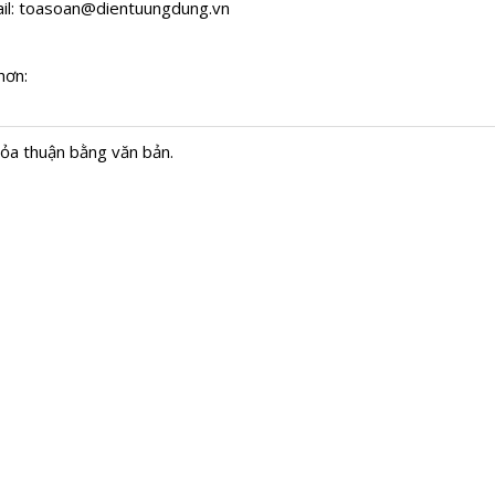
il:
toasoan@dientuungdung.vn
hơn:
hỏa thuận bằng văn bản.