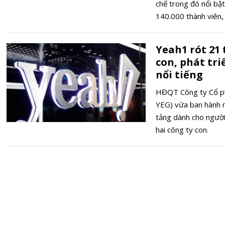
chế trong đó nổi bậ
140.000 thành viên,
thành viên.
Yeah1 rót 21 
con, phát tr
nổi tiếng
HĐQT Công ty Cổ p
YEG) vừa ban hành n
tảng dành cho người 
hai công ty con.