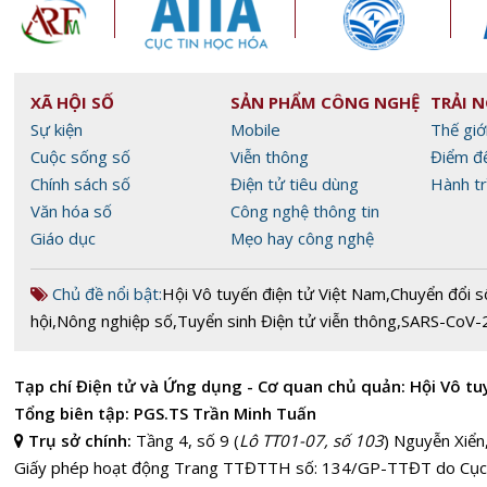
XÃ HỘI SỐ
SẢN PHẨM CÔNG NGHỆ
TRẢI 
Sự kiện
Mobile
Thế giớ
Cuộc sống số
Viễn thông
Điểm đ
Chính sách số
Điện tử tiêu dùng
Hành tr
Văn hóa số
Công nghệ thông tin
Giáo dục
Mẹo hay công nghệ
Chủ đề nổi bật:
Hội Vô tuyến điện tử Việt Nam
,
Chuyển đổi s
hội
,
Nông nghiệp số
,
Tuyển sinh Điện tử viễn thông
,
SARS-CoV-
Tạp chí Điện tử và Ứng dụng - Cơ quan chủ quản: Hội Vô tu
Tổng biên tập: PGS.TS Trần Minh Tuấn
Trụ sở chính:
Tầng 4, số 9 (
Lô TT01-07, số 103
) Nguyễn Xiển
Giấy phép hoạt động Trang TTĐTTH số: 134/GP-TTĐT do Cục