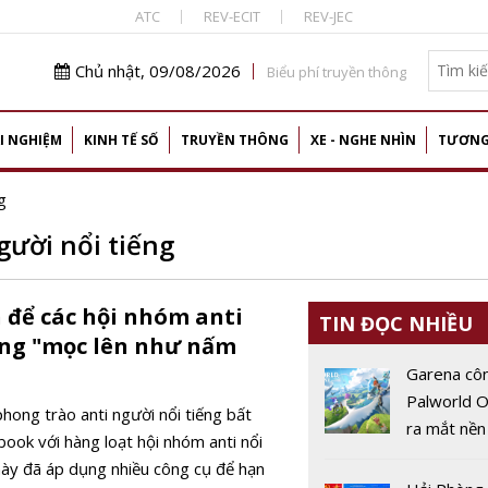
ATC
REV-ECIT
REV-JEC
Chủ nhật, 09/08/2026
Biểu phí truyền thông
I NGHIỆM
KINH TẾ SỐ
TRUYỀN THÔNG
XE - NGHE NHÌN
TƯƠNG
g
ười nổi tiếng
 để các hội nhóm anti
TIN ĐỌC NHIỀU
ếng "mọc lên như nấm
Garena cô
Palworld O
hong trào anti người nổi tiếng bất
ra mắt nền
ook với hàng loạt hội nhóm anti nổi
động vào 
này đã áp dụng nhiều công cụ để hạn
2026