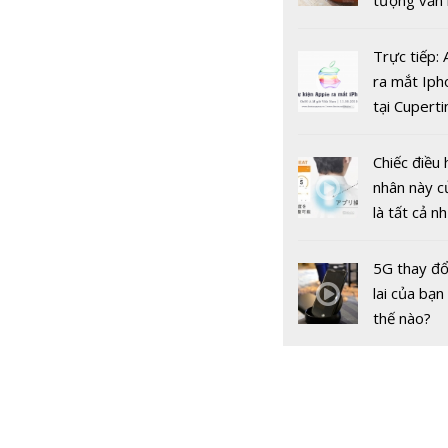
tượng văn
châu Âu với
tranh cãi 
Trực tiếp:
gốc
ra mắt Iph
tại Cuperti
Dự báo giá
California,
SJC trong 
ngày 17/5:
Chiếc điều 
‘bùng nổ’
nhân này c
là tất cả n
bạn cần để
sót qua m
5G thay đổ
nóng nực
lai của bạn
thế nào?
Dự báo giá
SJC trong 