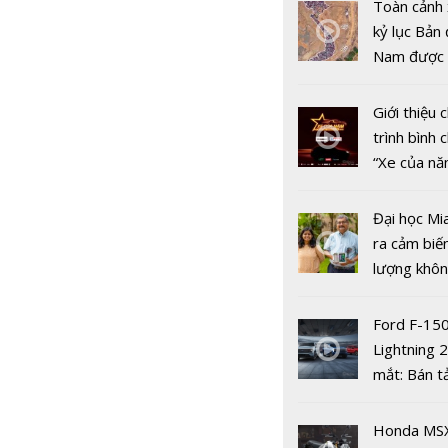
Nam và Tr
Toàn cảnh 
Quốc tăng
kỷ lục Bản 
hợp tác điề
Nam được 
chống buôn
nhiều xe ô 
gian lận t
năm 2022
Giới thiệu
mại
trình bình 
“Xe của n
2022"
Đại học Mi
ra cảm biế
lượng khôn
phát hiện 
19
Ford F-15
Lightning 
mắt: Bán t
điện giá kh
Hoàn thiện
chưa đến 4
Honda MS
sản phẩm 