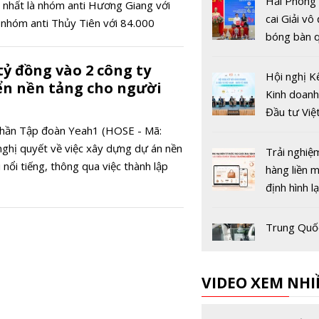
Hải Phòng
t nhất là nhóm anti Hương Giang với
cai Giải vô
 nhóm anti Thủy Tiên với 84.000
bóng bàn q
Báo Nhân 
tỷ đồng vào 2 công ty
thứ 44
Hội nghị K
iển nền tảng cho người
Kinh doanh
Đầu tư Việ
Quốc tế 2
hần Tập đoàn Yeah1 (HOSE - Mã:
ghị quyết về việc xây dựng dự án nền
Trải nghiệ
nổi tiếng, thông qua việc thành lập
hàng liền 
định hình l
đua thươn
điện tử Vi
Trung Quố
nghiệm pin
điện sạc si
VIDEO XEM NHI
nhanh, đạ
trong hơn 
Hải quan V