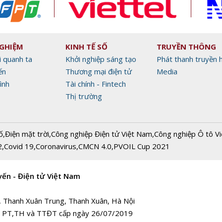
NGHIỆM
KINH TẾ SỐ
TRUYỀN THÔNG
i quanh ta
Khởi nghiệp sáng tạo
Phát thanh truyền 
ến
Thương mại điện tử
Media
ình
Tài chính - Fintech
Thị trường
ố
,
Điện mặt trời
,
Công nghiệp Điện tử Việt Nam
,
Công nghiệp Ô tô V
2
,
Covid 19
,
Coronavirus
,
CMCN 4.0
,
PVOIL Cup 2021
yến - Điện tử Việt Nam
, Thanh Xuân Trung, Thanh Xuân, Hà Nội
 PT,TH và TTĐT cấp ngày 26/07/2019