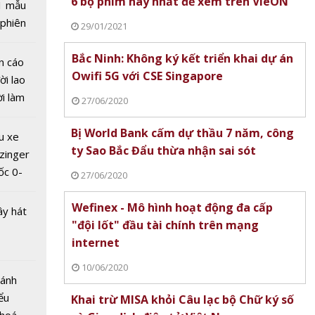
6 bộ phim hay nhất để xem trên VieON
1 mẫu
ung ra 4
 phiên
29/01/2021
p
 đua
trước
Bắc Ninh: Không ký kết triển khai dự án
n cáo
học mới
Owifi 5G với CSE Singapore
ời lao
ời làm
27/06/2020
i bán
hu dịch
Bị World Bank cấm dự thầu 7 năm, công
u xe
ịch
ty Sao Bắc Đẩu thừa nhận sai sót
zinger
ốc 0-
27/06/2020
hưa tới
Wefinex - Mô hình hoạt động đa cấp
ây hát
"đội lốt" đầu tài chính trên mạng
internet
K phát
ơn mới
10/06/2020
Bánh
 tên
ểu
Khai trừ MISA khỏi Câu lạc bộ Chữ ký số
m'