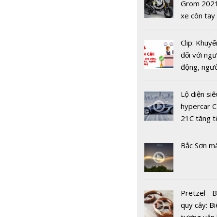
USD
Grom 202
AI, ASUS t
xe côn tay
mẫu lapto
bản đường
Vivobook 
Clip: Khuyế
thềm năm 
đối với ngư
động, ngư
việc, ngườ
hàng tại k
Lộ diện siê
vụ trong d
hypercar C
Covid-19
21C tăng t
100km/h c
2 giây
Bắc Sơn m
BLACKPIN
hành đĩa đ
Pretzel - 
nhất mang
quy cây: Bi
'Pink Veno