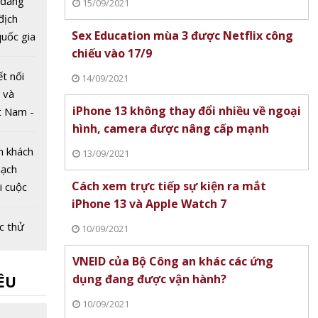
 đăng
15/09/2021
 địch
Sex Education mùa 3 được Netflix công
uốc gia
chiếu vào 17/9
Dân lần
ết nối
14/09/2021
 và
iPhone 13 không thay đổi nhiều về ngoại
t Nam -
hình, camera được nâng cấp mạnh
026
m khách
13/09/2021
mạch
Cách xem trực tiếp sự kiện ra mắt
ại cuộc
iPhone 13 và Apple Watch 7
g mại
ệt Nam
c thử
10/09/2021
 xe
VNEID của Bộ Công an khác các ứng
êu
dụng đang được vận hành?
ỀU
t 70%
3 phút
iệt
10/09/2021