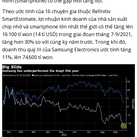
minh (smartphone) có thể gập mới tăng vọt.
Theo ước tính của 16 chuyên gia thuộc Refinitiv
SmartEstimate, lợi nhuận kinh doanh của nhà sản xuất
chip nhớ và smartphone lớn nhất thế giới có thể tăng lên
16.100 tỉ won (14 tỉ USD) trong giai đoạn tháng 7-9/2021,
tăng hơn 30% so với cùng kỳ năm trước. Trong khi đó,
doanh thu quý III của Samsung Electronics ước tính tăng
11%, lên 74.600 tỉ won.