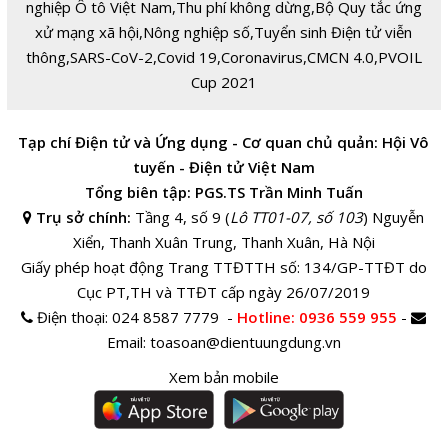
nghiệp Ô tô Việt Nam
,
Thu phí không dừng
,
Bộ Quy tắc ứng
xử mạng xã hội
,
Nông nghiệp số
,
Tuyển sinh Điện tử viễn
thông
,
SARS-CoV-2
,
Covid 19
,
Coronavirus
,
CMCN 4.0
,
PVOIL
Cup 2021
Tạp chí Điện tử và Ứng dụng - Cơ quan chủ quản: Hội Vô
tuyến - Điện tử Việt Nam
Tổng biên tập: PGS.TS Trần Minh Tuấn
Trụ sở chính:
Tầng 4, số 9 (
Lô TT01-07, số 103
) Nguyễn
Xiển, Thanh Xuân Trung, Thanh Xuân, Hà Nội
Giấy phép hoạt động Trang TTĐTTH số: 134/GP-TTĐT do
Cục PT,TH và TTĐT cấp ngày 26/07/2019
Điện thoại:
024 8587 7779 -
Hotline
: 0936 559 955
-
Email:
toasoan@dientuungdung.vn
Xem bản mobile