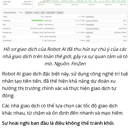
Hồ sơ giao dịch của Robot AI đã thu hút sự chú ý của các
nhà giao dịch trên toàn thế giới, gây ra sự quan tâm và tò
mò. Nguồn: FinZen
Robot AI giao dịch đặc biệt này, sử dụng công nghệ trí tuệ
nhân tạo tiên tiến, đã thể hiện khả năng dự đoán xu
hướng thị trường chính xác và thực hiện giao dịch tự
động.
Các nhà giao dịch có thể lựa chọn các tốc độ giao dịch
khác nhau, từ chậm và ổn định đến nhanh và mạo hiểm.
Sự hoài nghi ban đầu là điều không thể tránh khỏi.