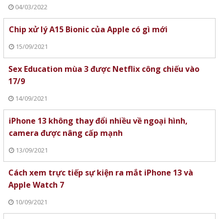
04/03/2022
Chip xử lý A15 Bionic của Apple có gì mới
15/09/2021
Sex Education mùa 3 được Netflix công chiếu vào
17/9
14/09/2021
iPhone 13 không thay đổi nhiều về ngoại hình,
camera được nâng cấp mạnh
13/09/2021
Cách xem trực tiếp sự kiện ra mắt iPhone 13 và
Apple Watch 7
10/09/2021