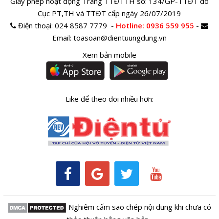
Giấy phép hoạt động Trang TTĐTTH số: 134/GP-TTĐT do
Cục PT,TH và TTĐT cấp ngày 26/07/2019
Điện thoại:
024 8587 7779 -
Hotline
: 0936 559 955
-
Email:
toasoan@dientuungdung.vn
Xem bản mobile
Like để theo dõi nhiều hơn:
Nghiêm cấm sao chép nội dung khi chưa có