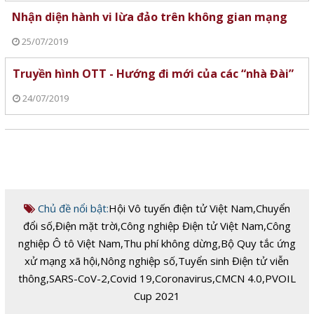
Nhận diện hành vi lừa đảo trên không gian mạng
25/07/2019
Truyền hình OTT - Hướng đi mới của các “nhà Đài”
24/07/2019
Chủ đề nổi bật:
Hội Vô tuyến điện tử Việt Nam
,
Chuyển
đổi số
,
Điện mặt trời
,
Công nghiệp Điện tử Việt Nam
,
Công
nghiệp Ô tô Việt Nam
,
Thu phí không dừng
,
Bộ Quy tắc ứng
xử mạng xã hội
,
Nông nghiệp số
,
Tuyển sinh Điện tử viễn
thông
,
SARS-CoV-2
,
Covid 19
,
Coronavirus
,
CMCN 4.0
,
PVOIL
Cup 2021