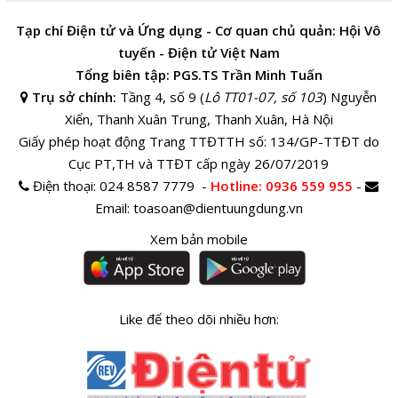
Tạp chí Điện tử và Ứng dụng - Cơ quan chủ quản: Hội Vô
tuyến - Điện tử Việt Nam
Tổng biên tập: PGS.TS Trần Minh Tuấn
Trụ sở chính:
Tầng 4, số 9 (
Lô TT01-07, số 103
) Nguyễn
Xiển, Thanh Xuân Trung, Thanh Xuân, Hà Nội
Giấy phép hoạt động Trang TTĐTTH số: 134/GP-TTĐT do
Cục PT,TH và TTĐT cấp ngày 26/07/2019
Điện thoại:
024 8587 7779 -
Hotline
: 0936 559 955
-
Email:
toasoan@dientuungdung.vn
Xem bản mobile
Like để theo dõi nhiều hơn: