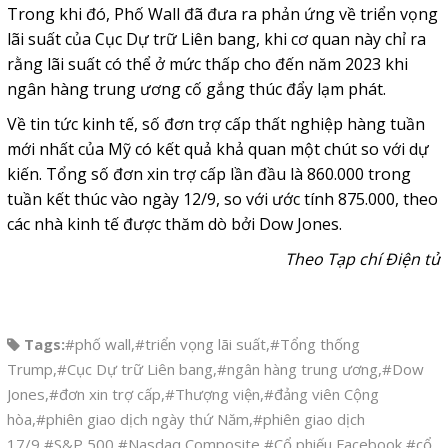
Trong khi đó, Phố Wall đã đưa ra phản ứng về triển vọng
lãi suất của Cục Dự trữ Liên bang, khi cơ quan này chỉ ra
rằng lãi suất có thể ở mức thấp cho đến năm 2023 khi
ngân hàng trung ương cố gắng thúc đẩy lạm phát.
Về tin tức kinh tế, số đơn trợ cấp thất nghiệp hàng tuần
mới nhất của Mỹ có kết quả khả quan một chút so với dự
kiến. Tổng số đơn xin trợ cấp lần đầu là 860.000 trong
tuần kết thúc vào ngày 12/9, so với ước tính 875.000, theo
các nhà kinh tế được thăm dò bởi Dow Jones.
Theo Tạp chí Điện tử
Tags:
#phố wall
,
#triển vọng lãi suất
,
#Tổng thống
Trump
,
#Cục Dự trữ Liên bang
,
#ngân hàng trung ương
,
#Dow
Jones
,
#đơn xin trợ cấp
,
#Thượng viện
,
#đảng viên Cộng
hòa
,
#phiên giao dịch ngày thứ Năm
,
#phiên giao dịch
17/9
,
#S&P 500
,
#Nasdaq Composite
,
#Cổ phiếu Facebook
,
#cổ