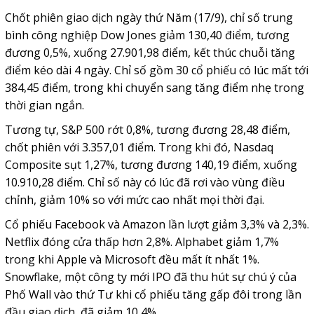
Chốt phiên giao dịch ngày thứ Năm (17/9), chỉ số trung
bình công nghiệp Dow Jones giảm 130,40 điểm, tương
đương 0,5%, xuống 27.901,98 điểm, kết thúc chuỗi tăng
điểm kéo dài 4 ngày. Chỉ số gồm 30 cổ phiếu có lúc mất tới
384,45 điểm, trong khi chuyển sang tăng điểm nhẹ trong
thời gian ngắn.
Tương tự, S&P 500 rớt 0,8%, tương đương 28,48 điểm,
chốt phiên với 3.357,01 điểm. Trong khi đó, Nasdaq
Composite sụt 1,27%, tương đương 140,19 điểm, xuống
10.910,28 điểm. Chỉ số này có lúc đã rơi vào vùng điều
chỉnh, giảm 10% so với mức cao nhất mọi thời đại.
Cổ phiếu Facebook và Amazon lần lượt giảm 3,3% và 2,3%.
Netflix đóng cửa thấp hơn 2,8%. Alphabet giảm 1,7%
trong khi Apple và Microsoft đều mất ít nhất 1%.
Snowflake, một công ty mới IPO đã thu hút sự chú ý của
Phố Wall vào thứ Tư khi cổ phiếu tăng gấp đôi trong lần
đầu giao dịch, đã giảm 10,4%.