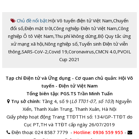
Chủ đề nổi bật:
Hội Vô tuyến điện tử Việt Nam
,
Chuyển
đổi số
,
Điện mặt trời
,
Công nghiệp Điện tử Việt Nam
,
Công
nghiệp Ô tô Việt Nam
,
Thu phí không dừng
,
Bộ Quy tắc ứng
xử mạng xã hội
,
Nông nghiệp số
,
Tuyển sinh Điện tử viễn
thông
,
SARS-CoV-2
,
Covid 19
,
Coronavirus
,
CMCN 4.0
,
PVOIL
Cup 2021
Tạp chí Điện tử và Ứng dụng - Cơ quan chủ quản: Hội Vô
tuyến - Điện tử Việt Nam
Tổng biên tập: PGS.TS Trần Minh Tuấn
Trụ sở chính:
Tầng 4, số 9 (
Lô TT01-07, số 103
) Nguyễn
Xiển, Thanh Xuân Trung, Thanh Xuân, Hà Nội
Giấy phép hoạt động Trang TTĐTTH số: 134/GP-TTĐT do
Cục PT,TH và TTĐT cấp ngày 26/07/2019
Điện thoại:
024 8587 7779 -
Hotline
: 0936 559 955
-