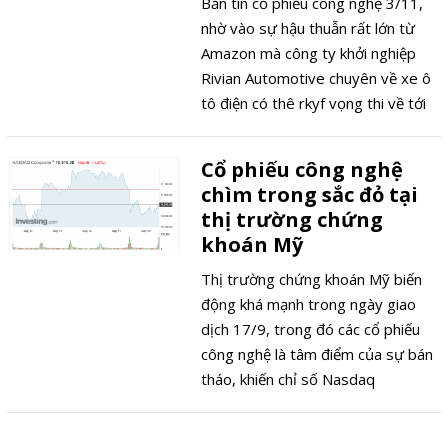
Bản tin cổ phiếu công nghệ 3/11,
nhờ vào sự hậu thuẫn rất lớn từ
Amazon mà công ty khởi nghiệp
Rivian Automotive chuyên về xe ô
tô điện có thê rkyf vọng thi về tới
50 tỉ USD trong đợt IPO sắp tới
đây.
Cổ phiếu công nghệ
chìm trong sắc đỏ tại
thị trường chứng
khoán Mỹ
Thị trường chứng khoán Mỹ biến
động khá mạnh trong ngày giao
dịch 17/9, trong đó các cổ phiếu
công nghệ là tâm điểm của sự bán
tháo, khiến chỉ số Nasdaq
Composite chìm trong sắc đỏ.