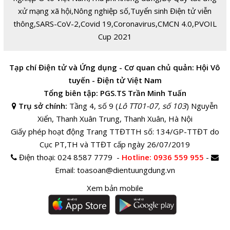
xử mạng xã hội
,
Nông nghiệp số
,
Tuyển sinh Điện tử viễn
thông
,
SARS-CoV-2
,
Covid 19
,
Coronavirus
,
CMCN 4.0
,
PVOIL
Cup 2021
Tạp chí Điện tử và Ứng dụng - Cơ quan chủ quản: Hội Vô
tuyến - Điện tử Việt Nam
Tổng biên tập: PGS.TS Trần Minh Tuấn
Trụ sở chính:
Tầng 4, số 9 (
Lô TT01-07, số 103
) Nguyễn
Xiển, Thanh Xuân Trung, Thanh Xuân, Hà Nội
Giấy phép hoạt động Trang TTĐTTH số: 134/GP-TTĐT do
Cục PT,TH và TTĐT cấp ngày 26/07/2019
Điện thoại:
024 8587 7779 -
Hotline
: 0936 559 955
-
Email:
toasoan@dientuungdung.vn
Xem bản mobile