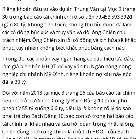
Riêng khoản đầu tư vào dự án Trung Văn tại Mục 9 trang
30 trong báo cáo tài chính chỉ rõ số tiền 79.453.593.392đ
(gần 80 tỷ) không tiến triển, không thu hồi được đã làm
các cổ đông bức xúc và truy vấn và đòi ông Chiến chịu
trách nhiệm. Ông Chiến xin lỗi cổ đông và xin hứa sẽ khắc
phục, tuy nhiên không biết khắc phục bằng cách nào.
Trong đó,
các khoản vay ngân hàng có dấu hiệu lừa đảo,
làm giả biên bản HĐQT để vay vốn tại Ngân hàng nông
nghiệp chi nhánh Mỹ Đình, riêng khoản nợ xấu này gốc
đã là 30 tỷ.
Đối với
năm 2018 tại mục 3 trang 26 của báo cáo tài chính
nêu rõ, trả trước cho Công ty Bạch Đằng 10 được phù
phép từ 55 tỷ xuống 6,6 tỷ, điều lạ là không rõ lý do sao
phải trả cho Bạch Đằng 10, sao con số trong hai báo cáo
tài chính lại khác nhau và câu hỏi quan trọng nhất là ông
Chiến đồng thời cũng chính là chủ tịch HĐQT của Bạch