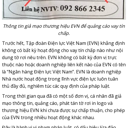
Thông tin giả mạo thương hiệu EVN để quảng cáo vay tín
chấp.
Trước hết, Tập đoàn Điện lực Việt Nam (EVN) khẳng định
không có bất kỳ hoạt động cho vay tín chấp nào như nội
dung tờ rơi nêu trên. EVN không có bất kỳ đơn vị trực
thuộc nào hoặc doanh nghiệp liên kết nào của EVN có tên
là “Ngân hàng Điện lực Việt Nam”. EVN là doanh nghiệp
Nhà nước hoạt động trong lĩnh vực điện lực luôn tuân
thủ đầy đủ, nghiêm túc các quy định của pháp luật.
Trong thời gian qua đã có một số đơn vị, cá nhân đã giả
mạo thông tin, quảng cáo, phát tán tờ rơi in logo và
thương hiệu EVN khi chưa được sự chấp thuận, cho phép
của EVN trong nhiều hoạt động khác nhau.
Đây là hành vi vi phạm pháp luật, có dấu hiệu lừa đảo.