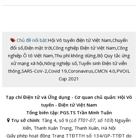
Chủ đề nổi bật:
Hội Vô tuyến điện tử Việt Nam
,
Chuyển
đổi số
,
Điện mặt trời
,
Công nghiệp Điện tử Việt Nam
,
Công
nghiệp Ô tô Việt Nam
,
Thu phí không dừng
,
Bộ Quy tắc ứng
xử mạng xã hội
,
Nông nghiệp số
,
Tuyển sinh Điện tử viễn
thông
,
SARS-CoV-2
,
Covid 19
,
Coronavirus
,
CMCN 4.0
,
PVOIL
Cup 2021
Tạp chí Điện tử và Ứng dụng - Cơ quan chủ quản: Hội Vô
tuyến - Điện tử Việt Nam
Tổng biên tập: PGS.TS Trần Minh Tuấn
Trụ sở chính:
Tầng 4, số 9 (
Lô TT01-07, số 103
) Nguyễn
Xiển, Thanh Xuân Trung, Thanh Xuân, Hà Nội
Giấy phép hoạt động Trang TTĐTTH số: 134/GP-TTĐT do