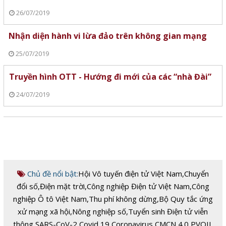
26/07/2019
Nhận diện hành vi lừa đảo trên không gian mạng
25/07/2019
Truyền hình OTT - Hướng đi mới của các “nhà Đài”
24/07/2019
Chủ đề nổi bật:
Hội Vô tuyến điện tử Việt Nam
,
Chuyển
đổi số
,
Điện mặt trời
,
Công nghiệp Điện tử Việt Nam
,
Công
nghiệp Ô tô Việt Nam
,
Thu phí không dừng
,
Bộ Quy tắc ứng
xử mạng xã hội
,
Nông nghiệp số
,
Tuyển sinh Điện tử viễn
thông
,
SARS-CoV-2
,
Covid 19
,
Coronavirus
,
CMCN 4.0
,
PVOIL