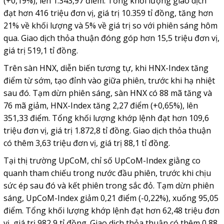
(+0,19%), lên 1.343,97 điểm. Tổng khối lượng giao dịch
đạt hơn 416 triệu đơn vị, giá trị 10.359 tỉ đồng, tăng hơn
21% về khối lượng và 5% về giá trị so với phiên sáng hôm
qua. Giao dịch thỏa thuận đóng góp hơn 15,5 triệu đơn vị,
giá trị 519,1 tỉ đồng.
Trên sàn HNX, diễn biến tương tự, khi HNX-Index tăng
điểm từ sớm, tạo đỉnh vào giữa phiên, trước khi hạ nhiệt
sau đó. Tạm dừn phiên sáng, sàn HNX có 88 mã tăng và
76 mã giảm, HNX-Index tăng 2,27 điểm (+0,65%), lên
351,33 điểm. Tổng khối lượng khớp lệnh đạt hơn 109,6
triệu đơn vị, giá trị 1.872,8 tỉ đồng. Giao dịch thỏa thuận
có thêm 3,63 triệu đơn vị, giá trị 88,1 tỉ đồng.
Tại thị trường UpCoM, chỉ số UpCoM-Index giằng co
quanh tham chiếu trong nước đầu phiên, trước khi chịu
sức ép sau đó và kết phiên trong sắc đỏ. Tạm dừn phiên
sáng, UpCoM-Index giảm 0,21 điểm (-0,22%), xuống 95,05
điểm. Tổng khối lượng khớp lệnh đạt hơn 62,48 triệu đơn
vị, giá trị 982,9 tỉ đồng. Giao dịch thỏa thuận có thêm 0,88