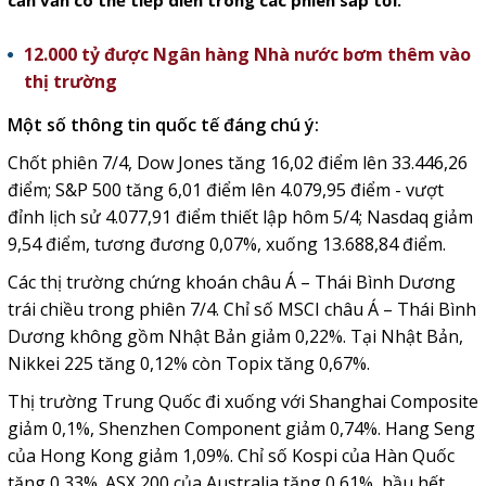
cản vẫn có thể tiếp diễn trong các phiên sắp tới.
12.000 tỷ được Ngân hàng Nhà nước bơm thêm vào
thị trường
Một số thông tin quốc tế đáng chú ý:
Chốt phiên 7/4, Dow Jones tăng 16,02 điểm lên 33.446,26
điểm; S&P 500 tăng 6,01 điểm lên 4.079,95 điểm - vượt
đỉnh lịch sử 4.077,91 điểm thiết lập hôm 5/4; Nasdaq giảm
9,54 điểm, tương đương 0,07%, xuống 13.688,84 điểm.
Các thị trường chứng khoán châu Á – Thái Bình Dương
trái chiều trong phiên 7/4. Chỉ số MSCI châu Á – Thái Bình
Dương không gồm Nhật Bản giảm 0,22%. Tại Nhật Bản,
Nikkei 225 tăng 0,12% còn Topix tăng 0,67%.
Thị trường Trung Quốc đi xuống với Shanghai Composite
giảm 0,1%, Shenzhen Component giảm 0,74%. Hang Seng
của Hong Kong giảm 1,09%. Chỉ số Kospi của Hàn Quốc
tăng 0,33%. ASX 200 của Australia tăng 0,61%, hầu hết