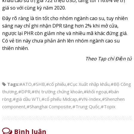
khẩu cao su trị giá 722 triệu USD, tăng tới 116.6% về trị
giá so với cùng kỳ năm 2020.
Đây rõ ràng là tin tốt cho nhóm ngành cao su, tuy nhiên
sáng nay chỉ ghi nhận DPR tăng hơn 2% khi mở cửa,
ngược lại PHR còn giảm nhẹ và nhiều mã khác đứng giá.
Có vẻ tin này chưa phản ánh lên nhóm ngành cao su
thiên nhiên.
Theo Tạp chí Điện tử
Tags:
#ATO
,
#SHB
,
#cổ phiếu
,
#Cục Xuất nhập khẩu
,
#Bộ Công
thương
,
#DPR
,
#thị trường chứng khoán
,
#khối ngoại
,
#bán
ròng
,
#giá dầu WTI
,
#cổ phiếu Midcap
,
#VN-Index
,
#Shenzhen
component
,
#Shanghai Composite
,
#Trung Quốc
,
#Topix
Bình luận