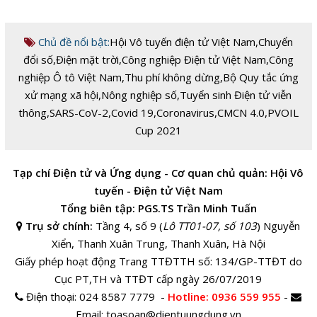
Chủ đề nổi bật:
Hội Vô tuyến điện tử Việt Nam
,
Chuyển
đổi số
,
Điện mặt trời
,
Công nghiệp Điện tử Việt Nam
,
Công
nghiệp Ô tô Việt Nam
,
Thu phí không dừng
,
Bộ Quy tắc ứng
xử mạng xã hội
,
Nông nghiệp số
,
Tuyển sinh Điện tử viễn
thông
,
SARS-CoV-2
,
Covid 19
,
Coronavirus
,
CMCN 4.0
,
PVOIL
Cup 2021
Tạp chí Điện tử và Ứng dụng - Cơ quan chủ quản: Hội Vô
tuyến - Điện tử Việt Nam
Tổng biên tập: PGS.TS Trần Minh Tuấn
Trụ sở chính:
Tầng 4, số 9 (
Lô TT01-07, số 103
) Nguyễn
Xiển, Thanh Xuân Trung, Thanh Xuân, Hà Nội
Giấy phép hoạt động Trang TTĐTTH số: 134/GP-TTĐT do
Cục PT,TH và TTĐT cấp ngày 26/07/2019
Điện thoại:
024 8587 7779 -
Hotline
: 0936 559 955
-
Email:
toasoan@dientuungdung.vn