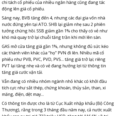
chi tách cổ phiếu của nhiều ngân hàng cũng đang tác
động lên giá cổ phiếu.
Sáng nay, BVB tăng đến 4, nhưng các đại gia vốn nhà
nước đứng yên tại ATO. SHB lại giảm nhẹ sau 2 phiên
tưởng chừng hồi. SSB giảm gần 1% cho thấy có vẻ như
khó mà quay trở lại chuỗi tăng trần khi mới lên sàn.
GAS mở cửa tăng giá gần 1%, nhưng không đủ sức kéo
các thành viên khác của “họ” PVN đi lên. Nhiều mã cổ
phiếu như PVB, PVC, PVD, PVS… tăng giá trở lại; riêng
PVT lại tăng nhẹ và có vẻ đang hưởng lợi từ thông tin
tăng giá cước vận tải.
Vẫn đang có nhiều nhóm ngành nhỏ khác có khởi đầu
tích cực như sắt thép, chứng khoán, thủy sản, than, xi
măng, điện, dệt may…
Có thông tin được cho là từ Cục Xuất nhập khẩu (Bộ Công
Thương), rằng trong 3 tháng đầu năm nay, cả nước xuất