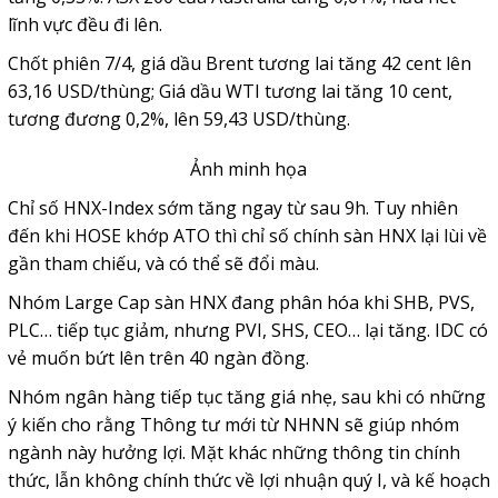
lĩnh vực đều đi lên.
Chốt phiên 7/4, giá dầu Brent tương lai tăng 42 cent lên
63,16 USD/thùng; Giá dầu WTI tương lai tăng 10 cent,
tương đương 0,2%, lên 59,43 USD/thùng.
Ảnh minh họa
Chỉ số HNX-Index sớm tăng ngay từ sau 9h. Tuy nhiên
đến khi HOSE khớp ATO thì chỉ số chính sàn HNX lại lùi về
gần tham chiếu, và có thể sẽ đổi màu.
Nhóm Large Cap sàn HNX đang phân hóa khi SHB, PVS,
PLC… tiếp tục giảm, nhưng PVI, SHS, CEO… lại tăng. IDC có
vẻ muốn bứt lên trên 40 ngàn đồng.
Nhóm ngân hàng tiếp tục tăng giá nhẹ, sau khi có những
ý kiến cho rằng Thông tư mới từ NHNN sẽ giúp nhóm
ngành này hưởng lợi. Mặt khác những thông tin chính
thức, lẫn không chính thức về lợi nhuận quý I, và kế hoạch