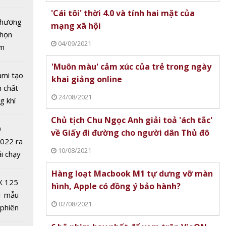
tô nhất
'Cái tôi' thời 4.0 và tính hai mặt của
 chương
mạng xã hội
chọn
04/09/2021
ăm
'Muôn màu' cảm xúc của trẻ trong ngày
ami tạo
khai giảng online
n chất
24/08/2021
g khí
Covid-
Chủ tịch Chu Ngọc Anh giải toả 'ách tắc'
 vàng
0
về Giấy đi đường cho người dân Thủ đô
nước
2022 ra
 Mất
10/08/2021
ải chạy
ệu
ởi điểm
Hàng loạt Macbook M1 tự dưng vỡ màn
g
0 nghìn
X 125
hình, Apple có đồng ý bảo hành?
1 mẫu
02/08/2021
 phiên
 đua