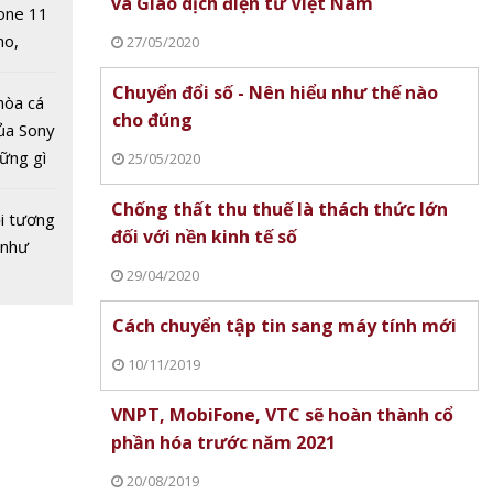
và Giao dịch điện tử Việt Nam
one 11
no,
27/05/2020
 Mỹ
Chuyển đổi số - Nên hiểu như thế nào
hòa cá
cho đúng
ủa Sony
hững gì
25/05/2020
 vàng
 sống
4/9:
Chống thất thu thuế là thách thức lớn
ùa hè
i tương
đảo
đối với nền kinh tế số
 như
giá
29/04/2020
Cách chuyển tập tin sang máy tính mới
10/11/2019
VNPT, MobiFone, VTC sẽ hoàn thành cổ
phần hóa trước năm 2021
20/08/2019