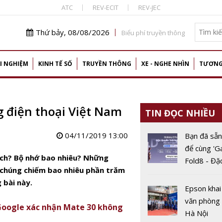
ATC
REV-ECIT
REV-JEC
Thứ bảy, 08/08/2026
Biểu phí truyền thông
I NGHIỆM
KINH TẾ SỐ
TRUYỀN THÔNG
XE - NGHE NHÌN
TƯƠNG
ng điện thoại Việt Nam
TIN ĐỌC NHIỀU
04/11/2019 13:00
Bạn đã sẵn
để cùng 'G
nch? Bộ nhớ bao nhiêu? Những
Fold8 - Đặ
à chúng chiếm bao nhiêu phần trăm
trải nghiệ
 bài này.
Epson khai
văn phòng 
Google xác nhận Mate 30 không
Hà Nội