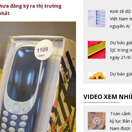
hưa đăng ký ra thị trường
Kinh tế dữ 
nhất
Việt Nam t
nguyên AI
Dự báo giá
SJC trong 
ngày 21/6:
tăng áp lự
Cơ hội cho
Dự báo giá
đầu tư 'bắt
SJC trong 
ngày 17/5:
VIDEO XEM NHI
‘bùng nổ’
Dự báo giá
SJC trong 
Toàn cảnh 
ngày 15/5:
kỷ lục Bản 
vẫn là ‘kên
Nam được 