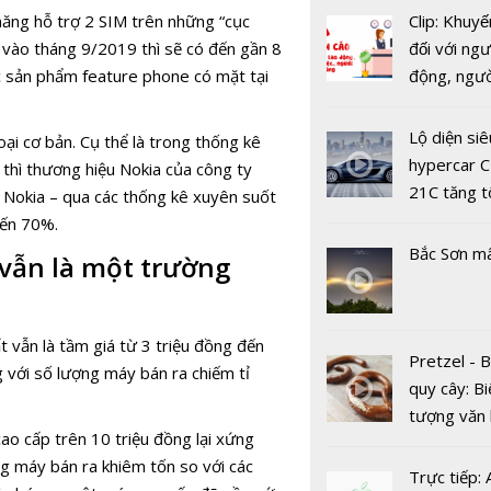
Clip: Khuyế
năng hỗ trợ 2 SIM trên những “cục
Dự báo giá
đối với ngư
 vào tháng 9/2019 thì sẽ có đến gần 8
ngày 3/4: 
động, ngư
c sản phẩm feature phone có mặt tại
vào "sóng"
việc, ngườ
giá mới
hàng tại k
Lộ diện siê
ại cơ bản. Cụ thể là trong thống kê
vụ trong d
hypercar C
 thì thương hiệu Nokia của công ty
Covid-19
21C tăng t
 Nokia – qua các thống kê xuyên suốt
100km/h c
đến 70%.
2 giây
Bắc Sơn m
 vẫn là một trường
 vẫn là tầm giá từ 3 triệu đồng đến
Dự báo giá
Pretzel - 
g với số lượng máy bán ra chiếm tỉ
hôm nay 4
quy cây: Bi
Giữ nguyên 
tượng văn
bắt đầu tu
ao cấp trên 10 triệu đồng lại xứng
châu Âu với
g máy bán ra khiêm tốn so với các
tranh cãi 
Trực tiếp: