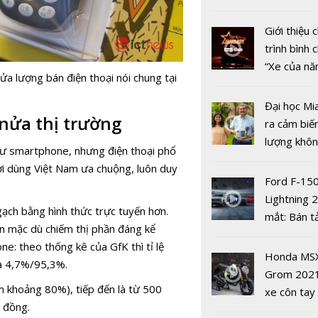
an toàn’
nhiều xe ô 
năm 2022
Giới thiệu
trình bình 
“Xe của n
a lượng bán điện thoại nói chung tại
2022"
Đại học Mi
nửa thị trường
ra cảm biế
lượng khôn
ư smartphone, nhưng điện thoại phổ
phát hiện 
ời dùng Việt Nam ưa chuộng, luôn duy
Dự báo giá
19
Ford F-15
SJC trong 
Lightning 
ngày 14/5:
gạch bằng hình thức trực tuyến hơn.
mắt: Bán t
mốc 56 tri
ên mặc dù chiếm thị phần đáng kể
điện giá kh
đồng/lượn
: theo thống kê của GfK thì tỉ lệ
chưa đến 4
Honda MS
à 4,7%/95,3%.
USD
Grom 202
m khoảng 80%), tiếp đến là từ 500
xe côn tay
u đồng.
bản đường