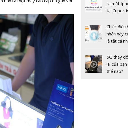
cần bán ra một máy cao cấp đã gần với
gốc
ra mắt Iph
tại Cuperti
California,
Chiếc điều 
nhân này c
là tất cả n
Dự báo giá
bạn cần để
hôm nay 1
sót qua m
5G thay đổ
Cuối tuần 
nóng nực
lai của bạn
chiều tăng 
thế nào?