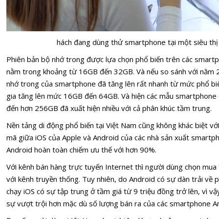
hách đang dùng thử smartphone tại một siêu thị 
Phiên bản bộ nhớ trong được lựa chọn phổ biến trên các smartp
nằm trong khoảng từ 16GB đến 32GB. Và nếu so sánh với năm 
nhớ trong của smartphone đã tăng lên rất nhanh từ mức phổ b
gia tăng lên mức 16GB đến 64GB. Và hiện các mẫu smartphone 
đến hơn 256GB đã xuất hiện nhiều với cả phân khúc tầm trung.
Nền tảng di động phổ biến tại Việt Nam cũng không khác biệt với
mã giữa iOS của Apple và Android của các nhà sản xuất smartpho
Android hoàn toàn chiếm ưu thế với hơn 90%.
Với kênh bán hàng trực tuyến Internet thì người dùng chọn mua 
với kênh truyền thống. Tuy nhiên, do Android có sự dàn trải về 
chạy iOS có sự tập trung ở tầm giá từ 9 triệu đồng trở lên, vì v
sự vượt trội hơn mặc dù số lượng bán ra của các smartphone A