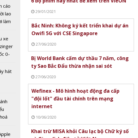
6 bộ phim hay nhất để xem trên VieON
n cáo
 vàng
29/01/2021
ời lao
Bước
ời làm
Bắc Ninh: Không ký kết triển khai dự án
 tăng
i bán
Owifi 5G với CSE Singapore
hu dịch
u xe
ịch
27/06/2020
zinger
ốc 0-
Bị World Bank cấm dự thầu 7 năm, công
hưa tới
ty Sao Bắc Đẩu thừa nhận sai sót
ây hát
27/06/2020
Wefinex - Mô hình hoạt động đa cấp
"đội lốt" đầu tài chính trên mạng
 vàng
Bánh
internet
/11:
ểu
giá trị
 hoá
10/06/2020
ần mới
 nhiều
Khai trừ MISA khỏi Câu lạc bộ Chữ ký số
về nguồn
 Apple