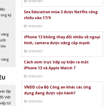
15/09/2021
liệu
Sex Education mùa 3 được Netflix công
rong kỷ
chiếu vào 17/9
14/09/2021
 vàng
iPhone 13 không thay đổi nhiều về ngoại
nước
hình, camera được nâng cấp mạnh
 Gia
13/09/2021
c giảm -
 nhà
 vàng
Cách xem trực tiếp sự kiện ra mắt
 đáy'
nước
iPhone 13 và Apple Watch 7
 Cơ hội
10/09/2021
ỀU
 vàng
VNEID của Bộ Công an khác các ứng
nước
xác lập
dụng đang được vận hành?
 Vàng
đồ Việt
10/09/2021
h trú ẩn
xếp từ