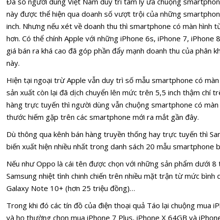
Đa số người dùng Việt Nam duy trì tâm lý ưa chuộng smartphone
này được thể hiện qua doanh số vượt trội của những smartphone
inch. Nhưng nếu xét về doanh thu thì smartphone có màn hình từ 
hơn. Có thể chính Apple với những iPhone 6s, iPhone 7, iPhone 
giá bán ra khá cao đã góp phần đẩy mạnh doanh thu của phân 
này.
Hiện tại ngoại trừ Apple vẫn duy trì số mẫu smartphone có màn h
sản xuất còn lại đã dịch chuyển lên mức trên 5,5 inch thậm chí tr
hàng trực tuyến thì người dùng vẫn chuộng smartphone có màn hì
thước hiếm gặp trên các smartphone mới ra mắt gần đây.
Dù thông qua kênh bán hàng truyền thống hay trực tuyến thì Sa
biến xuất hiện nhiều nhất trong danh sách 20 mẫu smartphone b
Nếu như Oppo là cái tên được chọn với những sản phẩm dưới 8 t
Samsung nhiệt tình chinh chiến trên nhiều mặt trận từ mức bình 
Galaxy Note 10+ (hơn 25 triệu đồng)…
Trong khi đó các tín đồ của điện thoại quả Táo lại chuộng mua i
và họ thường chọn mua iPhone 7 Plus, iPhone X 64GB và iPhon