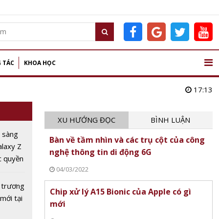
 TÁC
KHOA HỌC
17:13
XU HƯỚNG ĐỌC
BÌNH LUẬN
 sàng
Bàn về tầm nhìn và các trụ cột của công
alaxy Z
nghệ thông tin di động 6G
c quyền
04/03/2022
m sớm'
 trương
Chip xử lý A15 Bionic của Apple có gì
mới tại
mới