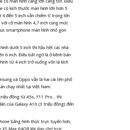
 có màn hình càng lớn càng tốt. Điều
 có kích thước màn hình lớn hơn 5
4 đến 5 inch vẫn chiếm tỉ trọng lớn
8 với cỡ màn hình 4,7 inch cùng mức
khúc smartphone màn hình nhỏ gọn
ình dưới 5 inch thì hầu hết các nhà
ên 6 inch. Điều bất ngờ là ở kênh bán
nh từ 4 inch trở xuống vốn là kích
msung và Oppo vẫn là hai cái tên phổ
án chạy nhất tại Việt Nam.
riệu đồng từ A5s, F11 Pro… thì
dân của Galaxy A10 (3 triệu đồng) đến
Phone bằng hình thức trực tuyến hơn,
e XS Max 64GB khi dạo chợ trực