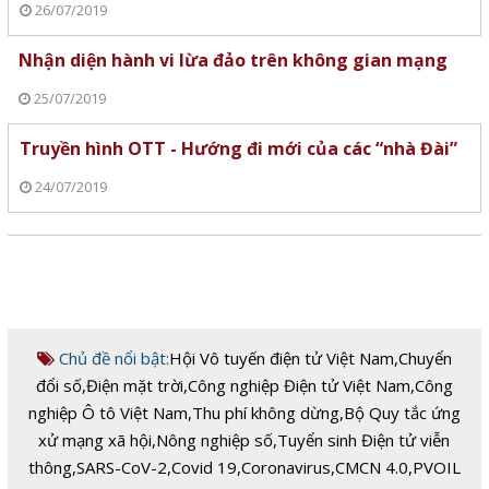
26/07/2019
Nhận diện hành vi lừa đảo trên không gian mạng
25/07/2019
Truyền hình OTT - Hướng đi mới của các “nhà Đài”
24/07/2019
Chủ đề nổi bật:
Hội Vô tuyến điện tử Việt Nam
,
Chuyển
đổi số
,
Điện mặt trời
,
Công nghiệp Điện tử Việt Nam
,
Công
nghiệp Ô tô Việt Nam
,
Thu phí không dừng
,
Bộ Quy tắc ứng
xử mạng xã hội
,
Nông nghiệp số
,
Tuyển sinh Điện tử viễn
thông
,
SARS-CoV-2
,
Covid 19
,
Coronavirus
,
CMCN 4.0
,
PVOIL