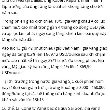
Chủ tịch Fed tại Dallas, ông Robert Kaplan, nhấn mạnh
lập trường của ông rằng lãi suất sẽ không tăng cho tới
năm sau.
Trong phiên giao dịch chiều 18/5, giá vàng châu Á có lúc
chạm mức cao nhất trong gần 4 tháng do đồng USD yếu
và áp lực lạm phát ngày càng tăng khiến kim loại quý này
tăng sức hấp dẫn.
Vào lúc 13 giờ 42 phút chiều (giờ Việt Nam), giá vàng giao
ngay đã tăng 0,2% lên 1.869,12 USD/ounce sau khi chạm
mức cao nhất kể từ ngày 29/1 trước đó trong phiên. Giá
vàng Mỹ giao kỳ hạn cũng tăng 0,1% lên 1.869,90
USD/ounce.
Tại thị trường trong nước, giá vàng SJC cuối phiên hôm
nay (18/5) sụt giảm trở lại trong khoảng 50.000 - 150.000
đồng/lượng tại các hệ thống cửa hàng kinh doanh được
khảo sát vào lúc 18h15.
Cụ thể, tại Công ty Vàng bạc Đá quý Sài Gòn, giá vàng