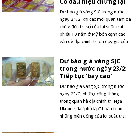
Có dấu hiệu chững lại
Dự báo giá vàng SJC trong nước
ngày 24/2, khi các mối quan tâm đã
chú ý đến trị số của lợi suất trái
phiếu 10 năm ở Mỹ bên cạnh các
vấn đề địa chính trị đã đẩy giá của
kim loại quý này trong phiên giao
dịch tới đây có phần chững lại.
Dự báo giá vàng SJC
trong nước ngày 23/2:
Tiếp tục 'bay cao'
Dự báo giá vàng SJC trong nước
ngày 23/2, những căng thẳng
trong quan hệ địa chính trị Nga -
Ukraine đã "phủ lấp" hoàn toàn
những biến động của lợi suất trái
phiếu Mỹ khiến giá kim loại quý này
tiếp đà tăng trưởng mạnh hơn.