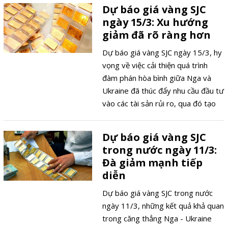
phiên cuối năm trước không có biến
Dự báo giá vàng SJC
động mạnh. Đây là mức giá tiếp nối
ngày 15/3: Xu hướng
đà tăng mạnh của vàng nội địa
giảm đã rõ ràng hơn
trong năm 2025, giúp nhà đầu tư
trước đây mua vào hưởng lãi đáng
Dự báo giá vàng SJC ngày 15/3, hy
kể trong dịp đầu năm mới.
vọng về việc cải thiện quá trình
đàm phán hòa bình giữa Nga và
Ukraine đã thúc đẩy nhu cầu đầu tư
vào các tài sản rủi ro, qua đó tạo
áp lực giảm đối với giá kim loại quý
này.
Dự báo giá vàng SJC
trong nước ngày 11/3:
Đà giảm mạnh tiếp
diễn
Dự báo giá vàng SJC trong nước
ngày 11/3, những kết quả khả quan
trong căng thẳng Nga - Ukraine