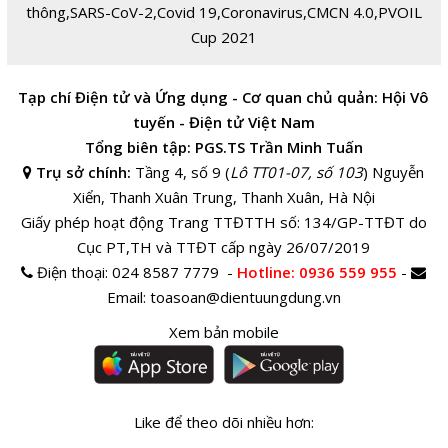
thông
,
SARS-CoV-2
,
Covid 19
,
Coronavirus
,
CMCN 4.0
,
PVOIL
Cup 2021
Tạp chí Điện tử và Ứng dụng - Cơ quan chủ quản: Hội Vô
tuyến - Điện tử Việt Nam
Tổng biên tập: PGS.TS Trần Minh Tuấn
Trụ sở chính:
Tầng 4, số 9 (
Lô TT01-07, số 103
) Nguyễn
Xiển, Thanh Xuân Trung, Thanh Xuân, Hà Nội
Giấy phép hoạt động Trang TTĐTTH số: 134/GP-TTĐT do
Cục PT,TH và TTĐT cấp ngày 26/07/2019
Điện thoại:
024 8587 7779 -
Hotline
: 0936 559 955
-
Email:
toasoan@dientuungdung.vn
Xem bản mobile
Like để theo dõi nhiều hơn: