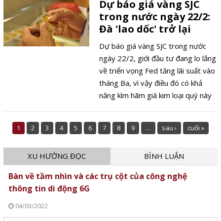
Dự báo giá vàng SJC
trong nước ngày 22/2:
Đà 'lao dốc' trở lại
Dự báo giá vàng SJC trong nước
ngày 22/2, giới đầu tư đang lo lắng
về triển vọng Fed tăng lãi suất vào
tháng Ba, vì vậy điều đó có khả
năng kìm hãm giá kim loại quý này
quay trở lại đà giảm trong phiên
giao dịch tới đây.
1
2
3
4
5
6
7
8
9
…
sau ›
cuối »
XU HƯỚNG ĐỌC
BÌNH LUẬN
Bàn về tầm nhìn và các trụ cột của công nghệ
thông tin di động 6G
04/03/2022