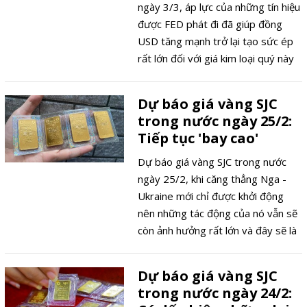
ngày 3/3, áp lực của những tín hiệu
được FED phát đi đã giúp đồng
USD tăng mạnh trở lại tạo sức ép
rất lớn đối với giá kim loại quý này
trở lại xu thế đi xuống trong phiên
giao dịch sắp tới.
Dự báo giá vàng SJC
trong nước ngày 25/2:
Tiếp tục 'bay cao'
Dự báo giá vàng SJC trong nước
ngày 25/2, khi căng thẳng Nga -
Ukraine mới chỉ được khởi động
nên những tác động của nó vẫn sẽ
còn ảnh hưởng rất lớn và đây sẽ là
động lực giúp giá kim loại quý này
vẫn tiếp tục "bay cao" trong phiên
Dự báo giá vàng SJC
giao dịch tới đây.
trong nước ngày 24/2: