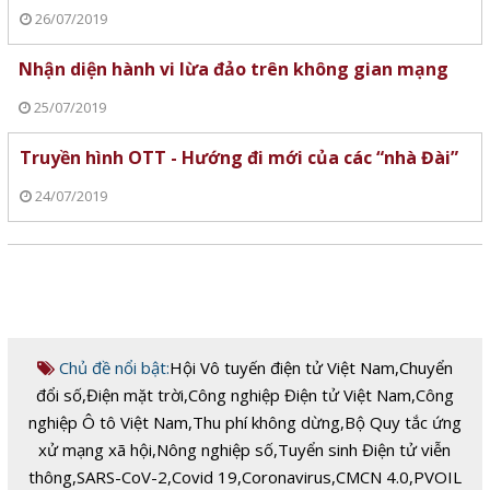
26/07/2019
Nhận diện hành vi lừa đảo trên không gian mạng
25/07/2019
Truyền hình OTT - Hướng đi mới của các “nhà Đài”
24/07/2019
Chủ đề nổi bật:
Hội Vô tuyến điện tử Việt Nam
,
Chuyển
đổi số
,
Điện mặt trời
,
Công nghiệp Điện tử Việt Nam
,
Công
nghiệp Ô tô Việt Nam
,
Thu phí không dừng
,
Bộ Quy tắc ứng
xử mạng xã hội
,
Nông nghiệp số
,
Tuyển sinh Điện tử viễn
thông
,
SARS-CoV-2
,
Covid 19
,
Coronavirus
,
CMCN 4.0
,
PVOIL