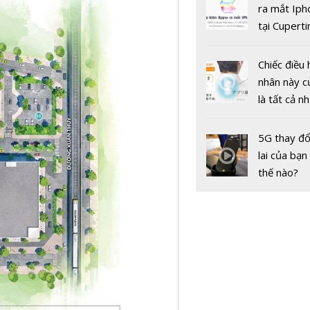
gốc
ra mắt Iph
tại Cuperti
California,
Chiếc điều 
nhân này c
là tất cả n
Dự báo giá
bạn cần để
hôm nay 1
sót qua m
5G thay đổ
Cuối tuần 
nóng nực
lai của bạn
chiều tăng 
thế nào?