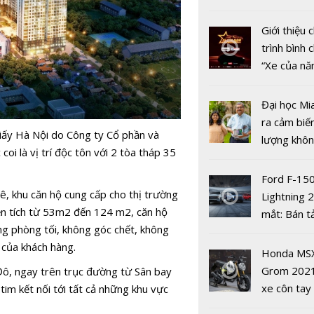
an toàn’
nhiều xe ô 
năm 2022
Giới thiệu
trình bình 
“Xe của n
2022"
Đại học Mi
ra cảm biế
iấy Hà Nội do Công ty Cổ phần và
lượng khôn
i là vị trí độc tôn với 2 tòa tháp 35
phát hiện 
Dự báo giá
19
Ford F-15
SJC trong 
, khu căn hộ cung cấp cho thị trường
Lightning 
ngày 14/5:
ện tích từ 53m2 đến 124 m2, căn hộ
mắt: Bán t
mốc 56 tri
ông phòng tối, không góc chết, không
điện giá kh
đồng/lượn
 của khách hàng.
chưa đến 4
Honda MS
USD
Grom 202
Đô, ngay trên trục đường từ Sân bay
xe côn tay
tim kết nối tới tất cả những khu vực
bản đường