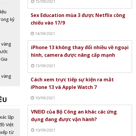
15/09/2021
liệu
Sex Education mùa 3 được Netflix công
rong kỷ
chiếu vào 17/9
14/09/2021
 vàng
iPhone 13 không thay đổi nhiều về ngoại
nước
hình, camera được nâng cấp mạnh
 Gia
13/09/2021
c giảm -
 nhà
 vàng
Cách xem trực tiếp sự kiện ra mắt
 đáy'
nước
iPhone 13 và Apple Watch 7
 Cơ hội
10/09/2021
ỀU
 vàng
VNEID của Bộ Công an khác các ứng
nước
xác lập
dụng đang được vận hành?
 Vàng
đồ Việt
10/09/2021
h trú ẩn
xếp từ