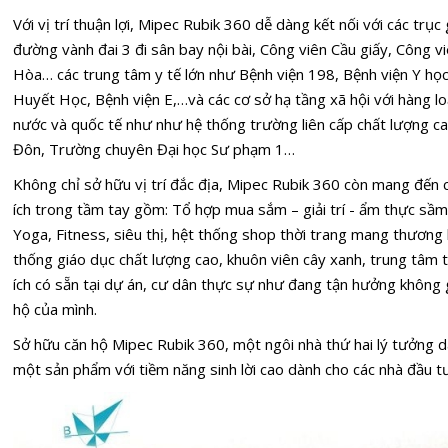
Với vị trí thuận lợi, Mipec Rubik 360 dễ dàng kết nối với các tr
đường vành đai 3 đi sân bay nội bài, Công viên Cầu giấy, Công 
Hòa… các trung tâm y tế lớn như Bệnh viện 198, Bệnh viện Y học 
Huyết Học, Bệnh viện E,…và các cơ sở hạ tầng xã hội với hàng lo
nước và quốc tế như như hệ thống trường liên cấp chất lượng c
Đôn, Trường chuyên Đại học Sư phạm 1…
Không chỉ sở hữu vị trí đắc địa, Mipec Rubik 360 còn mang đến
ích trong tầm tay gồm: Tổ hợp mua sắm – giải trí - ẩm thực sầm 
Yoga, Fitness, siêu thị, hệt thống shop thời trang mang thương 
thống giáo dục chất lượng cao, khuôn viên cây xanh, trung tâm tổ
ích có sẵn tại dự án, cư dân thực sự như đang tận hưởng không 
hộ của mình.
Sở hữu căn hộ Mipec Rubik 360, một ngôi nhà thứ hai lý tưởng dà
một sản phẩm với tiềm năng sinh lời cao dành cho các nhà đầu t