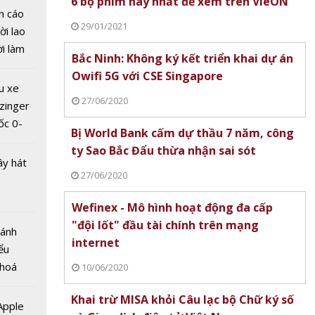
6 bộ phim hay nhất để xem trên VieON
n cáo
 vàng
29/01/2021
ời lao
Bước
ời làm
Bắc Ninh: Không ký kết triển khai dự án
 tăng
i bán
Owifi 5G với CSE Singapore
hu dịch
u xe
ịch
27/06/2020
zinger
ốc 0-
Bị World Bank cấm dự thầu 7 năm, công
hưa tới
ty Sao Bắc Đẩu thừa nhận sai sót
ây hát
27/06/2020
Wefinex - Mô hình hoạt động đa cấp
"đội lốt" đầu tài chính trên mạng
 vàng
Bánh
internet
/11:
ểu
giá trị
 hoá
10/06/2020
ần mới
 nhiều
Khai trừ MISA khỏi Câu lạc bộ Chữ ký số
về nguồn
 Apple