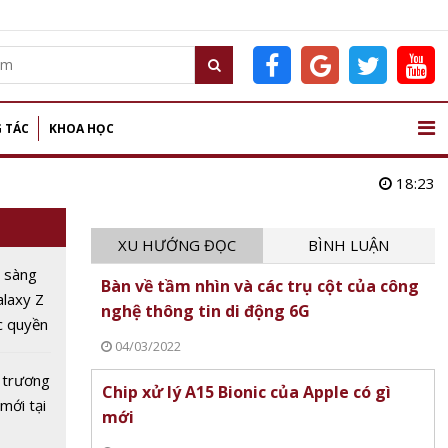
 TÁC
KHOA HỌC
18:23
XU HƯỚNG ĐỌC
BÌNH LUẬN
 sàng
Bàn về tầm nhìn và các trụ cột của công
alaxy Z
nghệ thông tin di động 6G
c quyền
04/03/2022
m sớm'
 trương
Chip xử lý A15 Bionic của Apple có gì
mới tại
mới