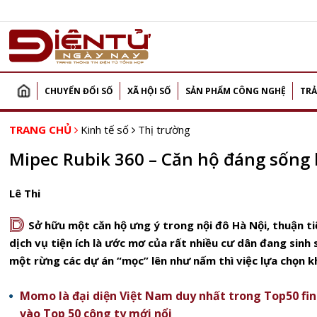
CHUYỂN ĐỔI SỐ
XÃ HỘI SỐ
SẢN PHẨM CÔNG NGHỆ
TRẢ
TRANG CHỦ
Kinh tế số
Thị trường
Mipec Rubik 360 – Căn hộ đáng sống
Lê Thi
D
Sở hữu một căn hộ ưng ý trong nội đô Hà Nội, thuận tiệ
dịch vụ tiện ích là ước mơ của rất nhiều cư dân đang sinh 
một rừng các dự án “mọc” lên như nấm thì việc lựa chọn 
Momo là đại diện Việt Nam duy nhất trong Top50 fin
vào Top 50 công ty mới nổi