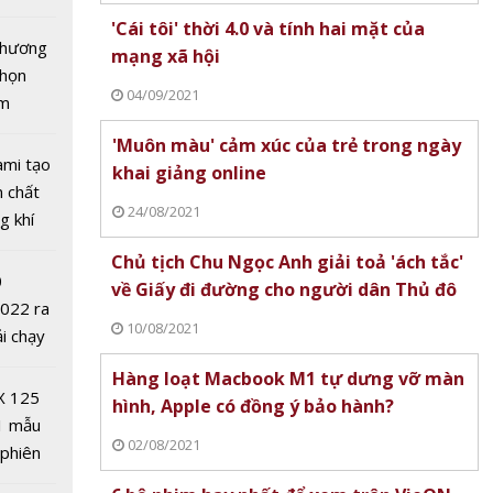
tô nhất
'Cái tôi' thời 4.0 và tính hai mặt của
 chương
mạng xã hội
chọn
04/09/2021
ăm
'Muôn màu' cảm xúc của trẻ trong ngày
ami tạo
khai giảng online
n chất
24/08/2021
g khí
Covid-
Chủ tịch Chu Ngọc Anh giải toả 'ách tắc'
 vàng
0
về Giấy đi đường cho người dân Thủ đô
nước
2022 ra
 Mất
10/08/2021
ải chạy
ệu
ởi điểm
Hàng loạt Macbook M1 tự dưng vỡ màn
g
0 nghìn
X 125
hình, Apple có đồng ý bảo hành?
1 mẫu
02/08/2021
 phiên
 đua