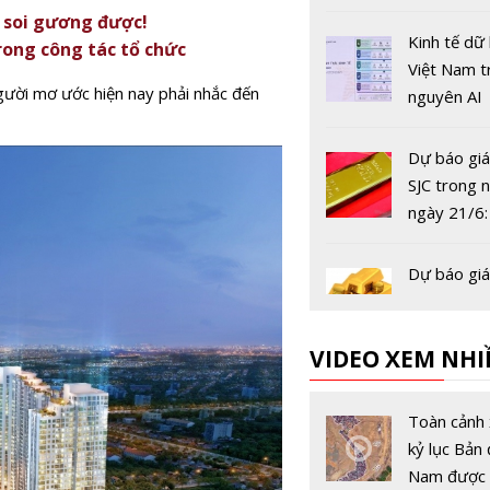
 soi gương được!
Kinh tế dữ 
rong công tác tổ chức
Việt Nam t
ười mơ ước hiện nay phải nhắc đến
nguyên AI
Dự báo giá
SJC trong 
ngày 21/6:
tăng áp lự
Cơ hội cho
Dự báo giá
đầu tư 'bắt
SJC trong 
ngày 17/5:
VIDEO XEM NHI
‘bùng nổ’
Dự báo giá
SJC trong 
Toàn cảnh 
ngày 15/5:
kỷ lục Bản 
vẫn là ‘kên
Nam được 