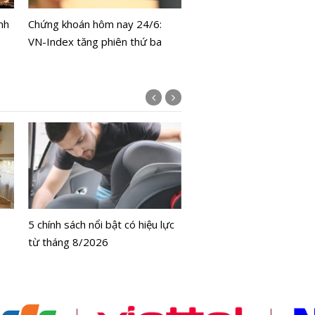
SJC và nhẫn đi ngang, thế
nh
Chứng khoán hôm nay 24/6:
phục hồi
VN-Index tăng phiên thứ ba
Bộ Y tế chưa cấp phép l
bằng tế bào gốc người
5 chính sách nổi bật có hiệu lực
từ tháng 8/2026