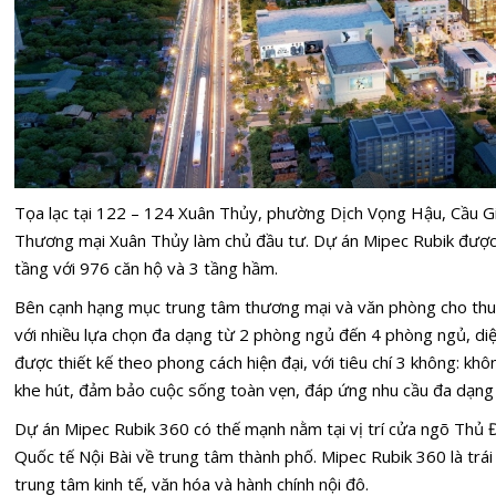
Tọa lạc tại 122 – 124 Xuân Thủy, phường Dịch Vọng Hậu, Cầu G
Thương mại Xuân Thủy làm chủ đầu tư. Dự án Mipec Rubik được co
tầng với 976 căn hộ và 3 tầng hầm.
Bên cạnh hạng mục trung tâm thương mại và văn phòng cho thuê
với nhiều lựa chọn đa dạng từ 2 phòng ngủ đến 4 phòng ngủ, di
được thiết kế theo phong cách hiện đại, với tiêu chí 3 không: kh
khe hút, đảm bảo cuộc sống toàn vẹn, đáp ứng nhu cầu đa dạng
Dự án Mipec Rubik 360 có thế mạnh nằm tại vị trí cửa ngõ Thủ 
Quốc tế Nội Bài về trung tâm thành phố. Mipec Rubik 360 là trái 
trung tâm kinh tế, văn hóa và hành chính nội đô.