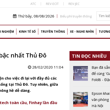
ATC
REV-ECIT
REV-JEC
Thứ bảy, 08/08/2026
Biểu phí truyền thông
I NGHIỆM
KINH TẾ SỐ
TRUYỀN THÔNG
XE - NGHE NHÌN
TƯƠNG
 bậc nhất Thủ Đô
TIN ĐỌC NHIỀU
28/02/2020 11:04
Bạn đã sẵn
để cùng 'G
n cho việc đi lại với đầy đủ các
Fold8 - Đặ
sống tại Thủ Đô. Tuy nhiên, giữa
trải nghiệ
không hề dễ dàng.
Epson khai
văn phòng 
tech toàn cầu, Finhay lần đầu
Hà Nội