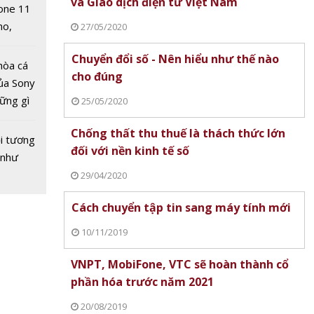
và Giao dịch điện tử Việt Nam
one 11
no,
27/05/2020
 Mỹ
Chuyển đổi số - Nên hiểu như thế nào
hòa cá
cho đúng
ủa Sony
hững gì
25/05/2020
 vàng
 sống
4/9:
Chống thất thu thuế là thách thức lớn
ùa hè
i tương
đảo
đối với nền kinh tế số
 như
giá
29/04/2020
Cách chuyển tập tin sang máy tính mới
10/11/2019
VNPT, MobiFone, VTC sẽ hoàn thành cổ
phần hóa trước năm 2021
20/08/2019