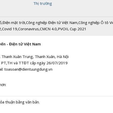
Thị trường
ố
,
Điện mặt trời
,
Công nghiệp Điện tử Việt Nam
,
Công nghiệp Ô tô V
2
,
Covid 19
,
Coronavirus
,
CMCN 4.0
,
PVOIL Cup 2021
yến - Điện tử Việt Nam
, Thanh Xuân Trung, Thanh Xuân, Hà Nội
 PT,TH và TTĐT cấp ngày 26/07/2019
il:
toasoan@dientuungdung.vn
hơn:
hỏa thuận bằng văn bản.