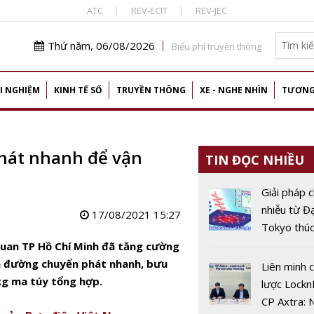
ATC
REV-ECIT
REV-JEC
Thứ năm, 06/08/2026
Biểu phí truyền thông
I NGHIỆM
KINH TẾ SỐ
TRUYỀN THÔNG
XE - NGHE NHÌN
TƯƠNG
phát nhanh để vận
TIN ĐỌC NHIỀU
Giải pháp 
nhiễu từ Đ
17/08/2021 15:27
Tokyo thúc
nguyên 6G
 quan TP Hồ Chí Minh đã tăng cường
a đường chuyển phát nhanh, bưu
Liên minh c
0kg ma túy tổng hợp.
lược Lockn
CP Axtra: 