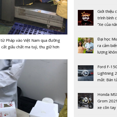
nhiều xe ô 
năm 2022
Giới thiệu
trình bình 
“Xe của n
2022"
Đại học Mi
u từ Pháp vào Việt Nam qua đường
Xuất hiện 
ra cảm biế
 cất giấu chất ma tuý, thu giữ hơn
có thu nhậ
lượng khôn
đồng từ t
phát hiện 
mại điện t
19
Ford F-15
Lightning 
mắt: Bán t
điện giá kh
chưa đến 4
Honda MS
USD
Grom 202
xe côn tay
Kinh doanh
bản đường