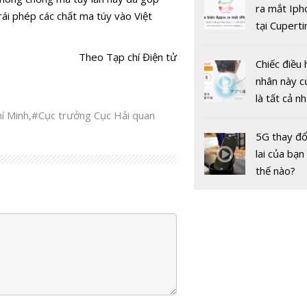
doanh thu
gốc
ra mắt Iph
rái phép các chất ma túy vào Việt
cáo của Go
tại Cuperti
Facebook
California,
Theo Tạp chí Điện tử
Chiếc điều 
nhân này c
là tất cả n
í Minh
,
#Cục trưởng Cục Hải quan
bạn cần để
sót qua m
5G thay đổ
nóng nực
lai của bạn
thế nào?
Nhận diện 
lừa đảo tr
không gia