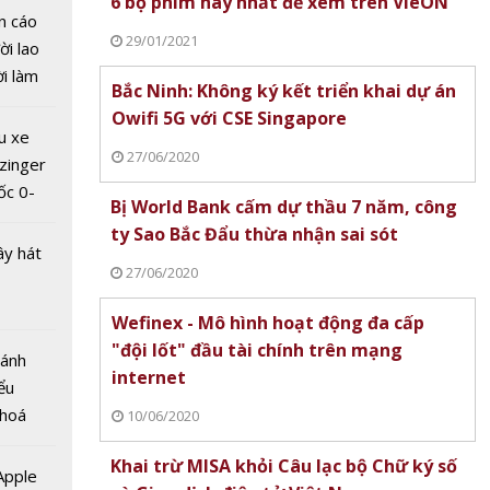
6 bộ phim hay nhất để xem trên VieON
ộc đua
n cáo
c ngành
29/01/2021
ời lao
g mùa
ời làm
Bắc Ninh: Không ký kết triển khai dự án
D-19
i bán
Owifi 5G với CSE Singapore
hu dịch
u xe
ịch
27/06/2020
zinger
ốc 0-
Bị World Bank cấm dự thầu 7 năm, công
hưa tới
ty Sao Bắc Đẩu thừa nhận sai sót
ây hát
27/06/2020
Wefinex - Mô hình hoạt động đa cấp
"đội lốt" đầu tài chính trên mạng
Bánh
internet
ểu
c mới
 hoá
10/06/2020
lớn
 nhiều
dọa
Khai trừ MISA khỏi Câu lạc bộ Chữ ký số
về nguồn
 Apple