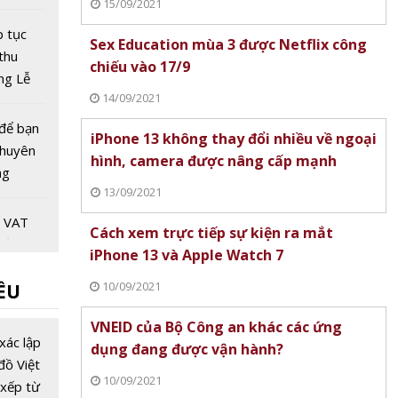
15/09/2021
ự phát
cầu bền
p tục
Sex Education mùa 3 được Netflix công
thu
chiếu vào 17/9
ong Lễ
14/09/2021
ắm
thân
 để bạn
iPhone 13 không thay đổi nhiều về ngoại
chuyên
hình, camera được nâng cấp mạnh
ng
13/09/2021
không
p ngã
ế VAT
Cách xem trực tiếp sự kiện ra mắt
 nền
iPhone 13 và Apple Watch 7
ng mại
10/09/2021
ỀU
n hàng
u từ
y - Cơ
VNEID của Bộ Công an khác các ứng
á của
xác lập
dụng đang được vận hành?
ch trực
đồ Việt
10/09/2021
xếp từ