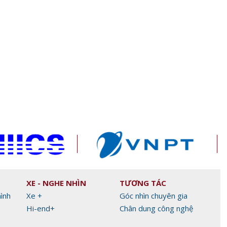
c ra
Cục Thuế chỉ đạo công khai
Phú Thọ xây dựng n
thông tin người nộp thuế trạng
liệu để quản trị du lị
thái 03-06
XE - NGHE NHÌN
TƯƠNG TÁC
hình
Xe +
Góc nhìn chuyên gia
Hi-end+
Chân dung công nghệ