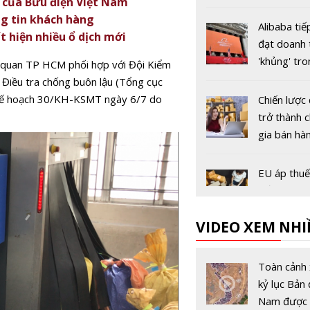
h của Bưu điện Việt Nam
tảng cho s
ng tin khách hàng
triển toàn 
Alibaba tiế
t hiện nhiều ổ dịch mới
vững
đạt doanh 
'khủng' tr
i quan TP HCM phối hợp với Đội Kiểm
hội mua s
 Điều tra chống buôn lậu (Tổng cục
Ngày Độc 
 Kế hoạch 30/KH-KSMT ngày 6/7 do
Chiến lược
11/11
trở thành 
gia bán hà
online mà 
một lần vấ
EU áp thu
đối với các
tảng thươ
VIDEO XEM NHI
điện tử bá
vào châu Â
Black Frida
1/7
hội bứt ph
Toàn cảnh 
các giao dị
kỷ lục Bản 
tuyến
Nam được 