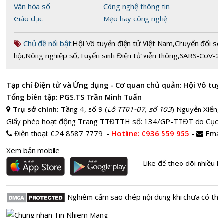
Văn hóa số
Công nghệ thông tin
Giáo dục
Mẹo hay công nghệ
Chủ đề nổi bật:
Hội Vô tuyến điện tử Việt Nam
,
Chuyển đổi s
hội
,
Nông nghiệp số
,
Tuyển sinh Điện tử viễn thông
,
SARS-CoV-
Tạp chí Điện tử và Ứng dụng - Cơ quan chủ quản: Hội Vô tu
Tổng biên tập: PGS.TS Trần Minh Tuấn
Trụ sở chính:
Tầng 4, số 9 (
Lô TT01-07, số 103
) Nguyễn Xiển
Giấy phép hoạt động Trang TTĐTTH số: 134/GP-TTĐT do Cục
Điện thoại:
024 8587 7779 -
Hotline
: 0936 559 955
-
Ema
Xem bản mobile
Like để theo dõi nhiều 
Nghiêm cấm sao chép nội dung khi chưa có t