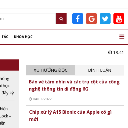
 TÁC
KHOA HỌC
13:41
XU HƯỚNG ĐỌC
BÌNH LUẬN
chống
Bàn về tầm nhìn và các trụ cột của công
ại học
nghệ thông tin di động 6G
 đẩy kỷ
04/03/2022
hiến
Chip xử lý A15 Bionic của Apple có gì
Lock -
mới
Nền