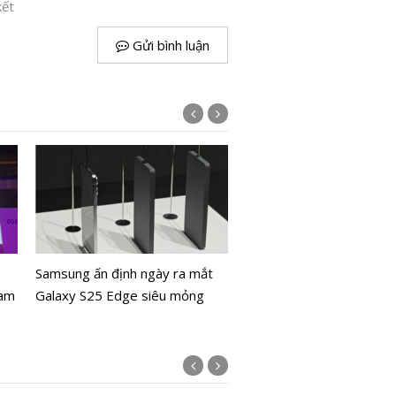
kết
Gửi bình luận
Yếu tố giúp Ấn Độ vững 
trong đàm phán thương 
I
Samsung ấn định ngày ra mắt
Hoa Kỳ
Nam
Galaxy S25 Edge siêu mỏng