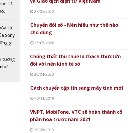
 quảng
và Giao dịch điện tử Việt Nam
one 11
ogle,
no,
27/05/2020
 Mỹ
Chuyển đổi số - Nên hiểu như thế nào
hòa cá
cho đúng
ủa Sony
hững gì
25/05/2020
 sống
Chống thất thu thuế là thách thức lớn
ùa hè
i tương
đối với nền kinh tế số
 như
29/04/2020
hành vi
ên
Cách chuyển tập tin sang máy tính mới
n mạng
10/11/2019
VNPT, MobiFone, VTC sẽ hoàn thành cổ
phần hóa trước năm 2021
20/08/2019