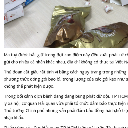
Ma tuý được bắt giữ trong đợt cao điểm này đều xuất phát từ ch
gửi cho nhiều cá nhân khác nhau, địa chỉ không có thực tại Việt 
Thủ đoạn cất giấu rất tinh vi bằng cách ngụy trang trong những 
phương thức đóng gói bao bì, trọng lượng của các gói kẹo như
không thể phát hiện được.
Trong bối cảnh dịch bệnh đang đang bùng phát dữ dội, TP HCM 
ly xã hội, cơ quan Hải quan vừa phải tổ chức đảm bảo thực hiện
Thủ tướng Chính phủ nhưng vẫn phải đảm bảo đồng hành,hỗ trợ 
nhập khẩu.
Chiến công của Cục Hải quan TP HCM trên mặt trận đấu tranh p