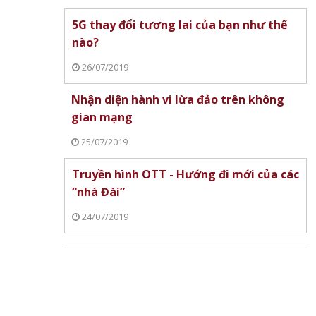
5G thay đổi tương lai của bạn như thế
nào?
26/07/2019
Nhận diện hành vi lừa đảo trên không
gian mạng
25/07/2019
Nhà bán hàng Việt Nam sử
Truyền hình OTT - Hướng đi mới của các
vàng
dụng AI thuộc top đầu khu vực
Giải pháp chống nhiễ
“nhà Đài”
mại với
học Tokyo thúc đẩy 
24/07/2019
6G