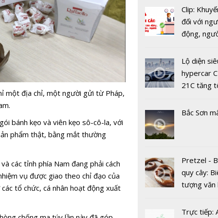
tuyến - Cu
Clip: Khuyế
mới của cá
đối với ngư
hàng tron
động, ngư
dịch COVI
việc, ngườ
hàng tại k
Lộ diện siê
vụ trong d
hypercar C
Covid-19
21C tăng t
ỉ một địa chỉ, một người gửi từ Pháp,
100km/h c
Nam.
2 giây
Bắc Sơn m
gói bánh kẹo và viên kẹo sô-cô-la, với
 sản phẩm thật, bằng mắt thường
Pretzel - 
và các tỉnh phía Nam đang phải cách
quy cây: Bi
 nhiệm vụ được giao theo chỉ đạo của
Một thế lự
tượng văn
các tổ chức, cá nhân hoạt động xuất
ngày càng 
châu Âu với
mạnh, đe 
tranh cãi 
Trực tiếp:
hòng chống ma túy lần này đã góp