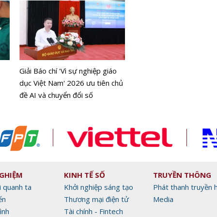
DJI Mic Mini 2S chính thứ
mắt
Giải Báo chí 'Vì sự nghiệp giáo
dục Việt Nam' 2026 ưu tiên chủ
đề AI và chuyển đổi số
NGHIỆM
KINH TẾ SỐ
TRUYỀN THÔNG
i quanh ta
Khởi nghiệp sáng tạo
Phát thanh truyền 
ến
Thương mại điện tử
Media
ình
Tài chính - Fintech