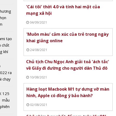
tô nhất
'Cái tôi' thời 4.0 và tính hai mặt của
 chương
mạng xã hội
chọn
04/09/2021
ăm
'Muôn màu' cảm xúc của trẻ trong ngày
ami tạo
khai giảng online
cá nhân
n chất
24/08/2021
p 140 tỉ
g khí
hương
Covid-
Chủ tịch Chu Ngọc Anh giải toả 'ách tắc'
ử
0
về Giấy đi đường cho người dân Thủ đô
2022 ra
10/08/2021
ải chạy
ởi điểm
Hàng loạt Macbook M1 tự dưng vỡ màn
0 nghìn
X 125
hình, Apple có đồng ý bảo hành?
1 mẫu
02/08/2021
 phiên
 trực
 đua