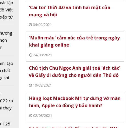
cứng
xác lập
'Cái tôi' thời 4.0 và tính hai mặt của
đồ Việt
mạng xã hội
xếp từ
tô nhất
04/09/2021
 chương
'Muôn màu' cảm xúc của trẻ trong ngày
chọn
khai giảng online
ăm
24/08/2021
ami tạo
Chủ tịch Chu Ngọc Anh giải toả 'ách tắc'
n chất
về Giấy đi đường cho người dân Thủ đô
g khí
Covid-
ax sắp
10/08/2021
dan cỡ
0
Hàng loạt Macbook M1 tự dưng vỡ màn
9 phút
2022 ra
hình, Apple có đồng ý bảo hành?
ải chạy
ởi điểm
02/08/2021
0 nghìn
X 125