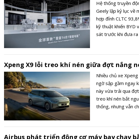
Hệ thống truyền độn
Geely lập kỷ lục về 
hợp đỉnh CLTC 93,8%
kỹ thuật khiến BYD v
sát trước khi đưa ra
Xpeng X9 lỗi treo khí nén giữa đợt nắng 
Nhiều chủ xe Xpeng 
ngờ sập gầm ngay kh
này vừa trải qua đợt
treo khí nén bắt ngu
thống, nhưng vẫn ch
cho tình trạng rò rỉ
Airbus phát triển động cơ máy bay chạy b