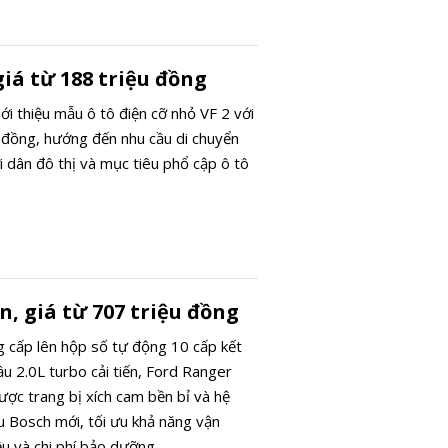
iá từ 188 triệu đồng
iới thiệu mẫu ô tô điện cỡ nhỏ VF 2 với
u đồng, hướng đến nhu cầu di chuyển
 dân đô thị và mục tiêu phổ cập ô tô
, giá từ 707 triệu đồng
 cấp lên hộp số tự động 10 cấp kết
u 2.0L turbo cải tiến, Ford Ranger
ược trang bị xích cam bền bỉ và hệ
u Bosch mới, tối ưu khả năng vận
iệu và chi phí bảo dưỡng.