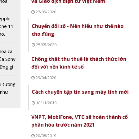
và Giao dịch điện tử Việt Nam
 hoá
 nhiều
27/05/2020
về nguồn
 Apple
Chuyển đổi số - Nên hiểu như thế nào
one 11
cho đúng
no,
 Mỹ
25/05/2020
102
hòa cá
D bắt
Chống thất thu thuế là thách thức lớn
ủa Sony
ưu đãi
đối với nền kinh tế số
hững gì
 125
 sống
29/04/2020
ùa hè
i tương
Cách chuyển tập tin sang máy tính mới
 như
10/11/2019
VNPT, MobiFone, VTC sẽ hoàn thành cổ
phần hóa trước năm 2021
20/08/2019