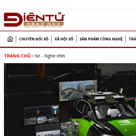
CHUYỂN ĐỔI SỐ
XÃ HỘI SỐ
SẢN PHẨM CÔNG NGHỆ
TRẢ
TRANG CHỦ
Xe - Nghe nhìn