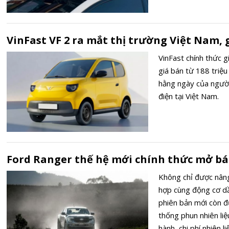
tiên của hãng.
VinFast VF 2 ra mắt thị trường Việt Nam, g
VinFast chính thức g
giá bán từ 188 triệ
hằng ngày của người
điện tại Việt Nam.
Ford Ranger thế hệ mới chính thức mở bán
Không chỉ được nâng
hợp cùng động cơ dầ
phiên bản mới còn đ
thống phun nhiên liệ
hành, chi phí nhiên l