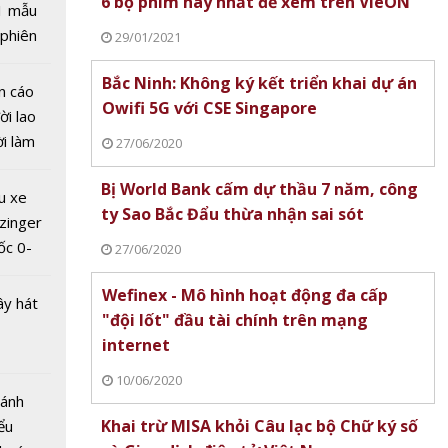
6 bộ phim hay nhất để xem trên VieON
1 mẫu
 phiên
29/01/2021
 đua
Bắc Ninh: Không ký kết triển khai dự án
n cáo
Owifi 5G với CSE Singapore
ni
ời lao
ời làm
27/06/2020
Siêu xe
i bán
g đậm
Bị World Bank cấm dự thầu 7 năm, công
hu dịch
u xe
urai
ty Sao Bắc Đẩu thừa nhận sai sót
ịch
zinger
ốc 0-
27/06/2020
hưa tới
Wefinex - Mô hình hoạt động đa cấp
ây hát
"đội lốt" đầu tài chính trên mạng
 xe
internet
ầu về
10/06/2020
y trì
Bánh
in?
Khai trừ MISA khỏi Câu lạc bộ Chữ ký số
ểu