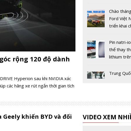
sai số hiển 
không vượ
Chào tháng
Ford Việt
triển khai
trình ưu đã
Pin natri-i
thể thay th
lithium trê
 góc rộng 120 độ dành
điện?
Trung Quố
IA DRIVE Hyperion sau khi NVIDIA xác
nghiệm pin
p các hãng xe rút ngắn thời gian tích
điện sạc si
nhanh, đạ
trong hơn 
Việt Nam 
cấp bằng 
a Geely khiến BYD và đối
VIDEO XEM NHI
mới về tiề
của hệ thố