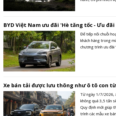
BYD Việt Nam ưu đãi 'Hè tăng tốc - Ưu đãi 
Để tiếp nối chuỗi ho
khách hàng trong m
chương trình ưu đãi 
Xe bán tải được lưu thông như ô tô con từ
Từ ngày 1/7/2026, x
không quá 3,5 tấn s
Quy định mới giúp t
trình các mẫu xe bán