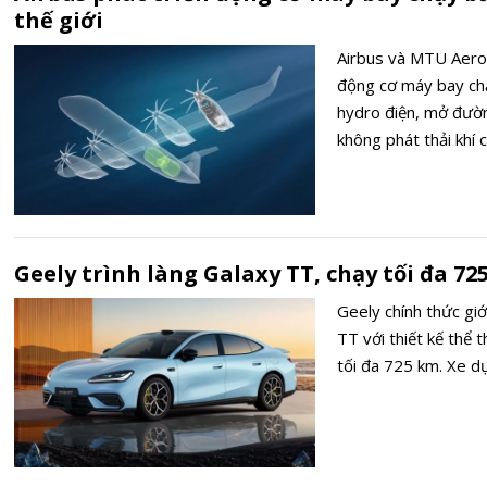
thế giới
Airbus và MTU Aero
động cơ máy bay chạ
hydro điện, mở đườ
không phát thải khí
Geely trình làng Galaxy TT, chạy tối đa 72
Geely chính thức gi
TT với thiết kế thể
tối đa 725 km. Xe d