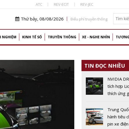
ATC
REV-ECIT
REV-JEC
Thứ bảy, 08/08/2026
Biểu phí truyền thông
I NGHIỆM
KINH TẾ SỐ
TRUYỀN THÔNG
XE - NGHE NHÌN
TƯƠNG
TIN ĐỌC NHIỀU
NVIDIA DR
tích hợp Li
thích ứng 
rộng 120 
cho xe tự l
Trung Quố
hành tiêu 
pin xe điện