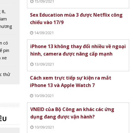
15/09/2021
thị
t 5%
 8,
Sex Education mùa 3 được Netflix công
 Nam
chiếu vào 17/9
 chương
14/09/2021
i mới
on có
iPhone 13 không thay đổi nhiều về ngoại
ế pin
hình, camera được nâng cấp mạnh
n xe
13/09/2021
c thử
Cách xem trực tiếp sự kiện ra mắt
 xe
iPhone 13 và Apple Watch 7
êu
10/09/2021
t 70%
3 phút
cung
VNEID của Bộ Công an khác các ứng
chứng
dụng đang được vận hành?
ỀU
m năng
10/09/2021
ng