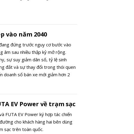
ẹp vào năm 2040
 đang đứng trước nguy cơ bước vào
ng âm sau nhiều thập kỷ mở rộng.
, sự suy giảm dân số, tỷ lệ sinh
ng đắt và sự thay đổi trong thói quen
iến doanh số bán xe mới giảm hơn 2
 2040, buộc các hãng xe phải bước vào
t liệt nhất từ trước tới nay.
UTA EV Power về trạm sạc
và FUTA EV Power ký hợp tác chiến
 đường cho khách hàng hai bên dùng
m sạc trên toàn quốc.