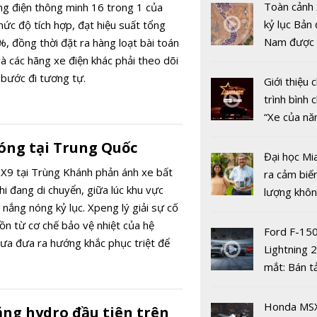
chống bó 
Toàn cảnh 
g điện thông minh 16 trong 1 của
phanh ABS
kỷ lục Bản 
mức độ tích hợp, đạt hiệu suất tổng
Nam được 
, đồng thời đặt ra hàng loạt bài toán
nhiều xe ô 
à các hãng xe điện khác phải theo dõi
năm 2022
 bước đi tương tự.
Giới thiệu
trình bình 
“Xe của n
2022"
nóng tại Trung Quốc
Đại học Mi
X9 tại Trùng Khánh phản ánh xe bất
ra cảm biế
i đang di chuyển, giữa lúc khu vực
lượng khôn
 nắng nóng kỷ lục. Xpeng lý giải sự cố
phát hiện 
BYD Qin M
ồn từ cơ chế bảo vệ nhiệt của hệ
19
ra mắt: Se
Ford F-15
ưa đưa ra hướng khắc phục triệt để
D, sạc pin 
Lightning 
 khí và sập khung gầm.
đạt 97%
mắt: Bán t
điện giá kh
chưa đến 4
Honda MS
ằng hydro đầu tiên trên