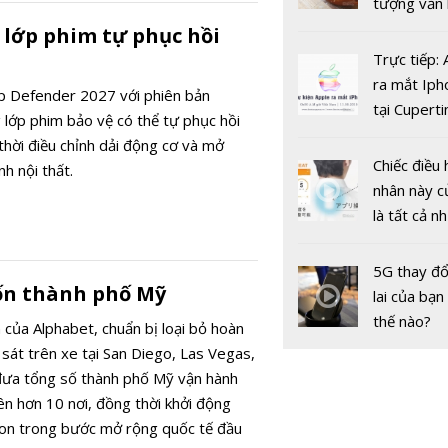
tượng văn
châu Âu với
 lớp phim tự phục hồi
tranh cãi 
Trực tiếp:
gốc
ra mắt Iph
p Defender 2027 với phiên bản
tại Cuperti
 lớp phim bảo vệ có thể tự phục hồi
California,
thời điều chỉnh dải động cơ và mở
BYD Fest 
Chiếc điều 
nh nội thất.
Mùa 2: BY
nhân này c
tay Grab, 
là tất cả n
xe điện tới
bạn cần để
triệu đồng
sót qua m
5G thay đổ
nóng nực
ốn thành phố Mỹ
lai của bạn
thế nào?
của Alphabet, chuẩn bị loại bỏ hoàn
sát trên xe tại San Diego, Las Vegas,
ưa tổng số thành phố Mỹ vận hành
lên hơn 10 nơi, đồng thời khởi động
don trong bước mở rộng quốc tế đầu