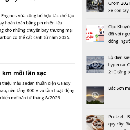
USD
Grom 202
xe côn tay
 Engines vừa công bố hợp tác chế tạo
bản đường
y hoàn toàn bằng pin nhiên liệu
Clip: Khuyế
ng cho những chuyến bay thương mại
Lamborghi
đối với ngư
 carbon có thể cất cánh từ năm 2035.
Revuelto
động, ngư
Impavido: 
việc, ngườ
PHEV man
hàng tại k
Lộ diện siê
dấu ấn Sam
vụ trong d
hypercar C
Covid-19
21C tăng t
5 km mỗi lần sạc
100km/h c
ới thiệu mẫu sedan thuần điện Galaxy
2 giây
Bắc Sơn m
 thao, nền tảng 800 V và tầm hoạt động
ự kiến mở bán từ tháng 8/2026.
Đâu là mẫu
điện dẫn đ
khả năng du
Pretzel - 
hiệu suất p
quy cây: Bi