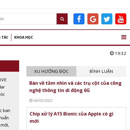
 TÁC
KHOA HỌC
19:32
XU HƯỚNG ĐỌC
BÌNH LUẬN
IVE
Bàn về tầm nhìn và các trụ cột của công
dar
nghệ thông tin di động 6G
góc
04/03/2022
độ dành
ái
c ban
Chip xử lý A15 Bionic của Apple có gì
chuẩn
mới
 mới,