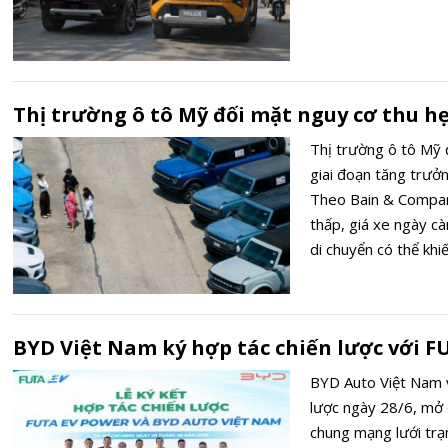
Thị trường ô tô Mỹ đối mặt nguy cơ thu h
Thị trường ô tô Mỹ
giai đoạn tăng trưở
Theo Bain & Company
thấp, giá xe ngày cà
di chuyển có thể kh
triệu chiếc vào năm
cuộc cạnh tranh quyế
BYD Việt Nam ký hợp tác chiến lược với F
BYD Auto Việt Nam 
lược ngày 28/6, mở
chung mạng lưới trạ