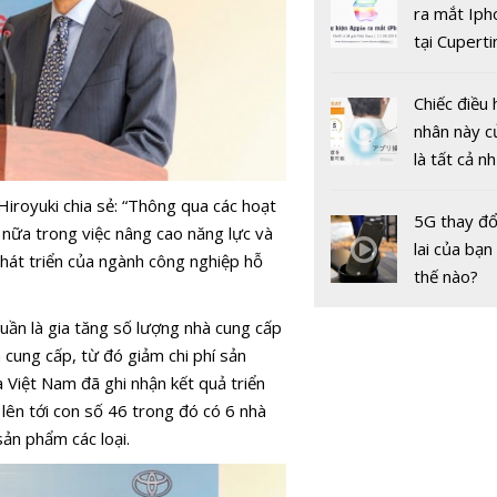
gốc
ra mắt Iph
tại Cuperti
California,
Chiếc điều 
nhân này c
là tất cả n
bạn cần để
HONDA C
iroyuki chia sẻ: “Thông qua các hoạt
sót qua m
ExMotion:
5G thay đổ
nữa trong việc nâng cao năng lực và
nóng nực
xứng đáng
lai của bạn
át triển của ngành công nghiệp hỗ
triệu đồng
thế nào?
uần là gia tăng số lượng nhà cung cấp
 cung cấp, từ đó giảm chi phí sản
a Việt Nam đã ghi nhận kết quả triển
lên tới con số 46 trong đó có 6 nhà
ản phẩm các loại.