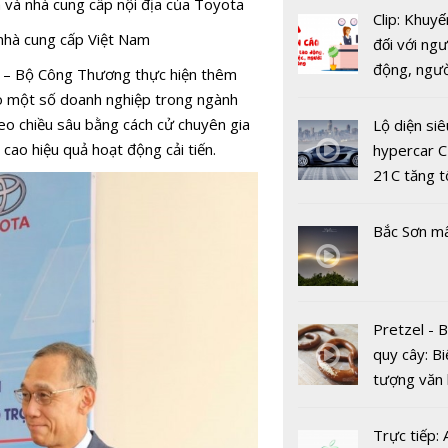
 và nhà cung cấp nội địa của Toyota
Clip: Khuyế
Mitsubishi
 nhà cung cấp Việt Nam
đối với ngư
Hải Dương
động, ngư
p – Bộ Công Thương thực hiện thêm
chức chươn
việc, ngườ
ho một số doanh nghiệp trong ngành
trải nghiệ
hàng tại k
heo chiều sâu bằng cách cử chuyên gia
Lộ diện siê
mới
vụ trong d
 cao hiệu quả hoạt động cải tiến.
hypercar C
Covid-19
21C tăng t
100km/h c
2 giây
Bắc Sơn m
Cuộc cạnh 
giữa Hond
Pretzel - 
Winner X v
quy cây: Bi
Yamaha Ex
tượng văn
RC ngày c
châu Âu với
khốc liệt
tranh cãi 
Trực tiếp: