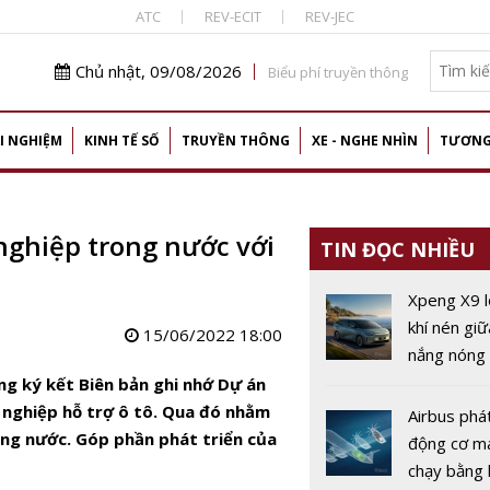
ATC
REV-ECIT
REV-JEC
Chủ nhật, 09/08/2026
Biểu phí truyền thông
I NGHIỆM
KINH TẾ SỐ
TRUYỀN THÔNG
XE - NGHE NHÌN
TƯƠNG
nghiệp trong nước với
TIN ĐỌC NHIỀU
Xpeng X9 l
khí nén gi
15/06/2022 18:00
nắng nóng 
Trung Quố
g ký kết Biên bản ghi nhớ Dự án
 nghiệp hỗ trợ ô tô. Qua đó nhằm
Airbus phát
ng nước. Góp phần phát triển của
động cơ m
chạy bằng