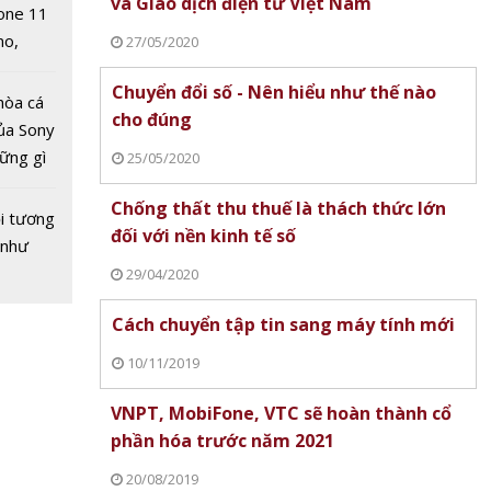
và Giao dịch điện tử Việt Nam
one 11
no,
27/05/2020
 Mỹ
Chuyển đổi số - Nên hiểu như thế nào
hòa cá
cho đúng
ủa Sony
hững gì
25/05/2020
 sống
B150R
Chống thất thu thuế là thách thức lớn
ùa hè
 Có
i tương
đối với nền kinh tế số
 105
 như
?
29/04/2020
Cách chuyển tập tin sang máy tính mới
10/11/2019
VNPT, MobiFone, VTC sẽ hoàn thành cổ
phần hóa trước năm 2021
20/08/2019