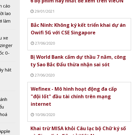
6 bộ phim hay nhất để xem trên VieON
n cáo
 T&T
29/01/2021
ời lao
 tổ
ời làm
g trình
Bắc Ninh: Không ký kết triển khai dự án
i bán
m xe
Owifi 5G với CSE Singapore
hu dịch
u xe
ịch
27/06/2020
zinger
ốc 0-
Bị World Bank cấm dự thầu 7 năm, công
hưa tới
ty Sao Bắc Đẩu thừa nhận sai sót
ây hát
27/06/2020
tranh
Wefinex - Mô hình hoạt động đa cấp
a
"đội lốt" đầu tài chính trên mạng
Bánh
ới
internet
ểu
citer
 hoá
àng
10/06/2020
 nhiều
Khai trừ MISA khỏi Câu lạc bộ Chữ ký số
về nguồn
 Apple