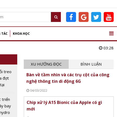
 TÁC
KHOA HỌC
03:28
XU HƯỚNG ĐỌC
BÌNH LUẬN
ỗi treo
Bàn về tầm nhìn và các trụ cột của công
ữa đợt
nghệ thông tin di động 6G
tại
04/03/2022
c
 triển
Chip xử lý A15 Bionic của Apple có gì
áy bay
mới
 hydro