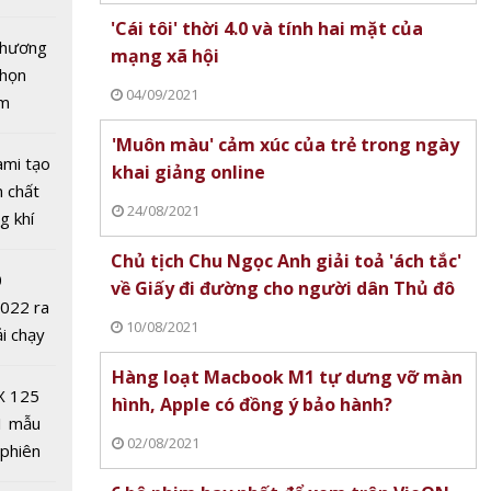
xe cần
tô nhất
'Cái tôi' thời 4.0 và tính hai mặt của
 chương
mạng xã hội
chọn
04/09/2021
ăm
'Muôn màu' cảm xúc của trẻ trong ngày
ami tạo
khai giảng online
n chất
24/08/2021
g khí
otor
Covid-
Chủ tịch Chu Ngọc Anh giải toả 'ách tắc'
: Dòng
0
về Giấy đi đường cho người dân Thủ đô
ó gì đặc
2022 ra
10/08/2021
ải chạy
ởi điểm
Hàng loạt Macbook M1 tự dưng vỡ màn
0 nghìn
X 125
hình, Apple có đồng ý bảo hành?
1 mẫu
02/08/2021
 phiên
 đua