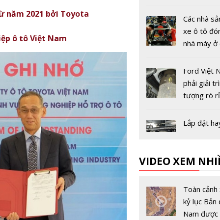
đầu tiên tr
từ năm 2021 bởi Toyota
giới
Các nhà sả
xe ô tô đó
iệp ô tô Việt Nam
nhà máy ở
Âu vì dịch
19
Ford Việt 
phải giải tr
tượng rò r
với Cục Đă
trước ngày
Lắp đặt ha
dụng đèn 
đúng thiết 
VIDEO XEM NHI
xử phạt th
Lái xe an t
Nguyên nh
Toàn cảnh 
báo phanh 
kỷ lục Bản 
sáng và ki
Nam được 