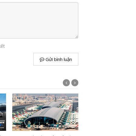
kết
Gửi bình luận
Range Rover SV Ultra: Kh
xe sang trở thành phòng