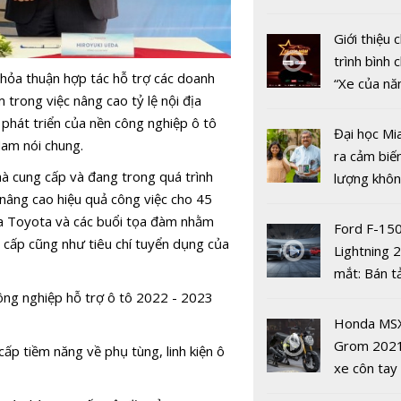
nghiệm lái 
nhiều xe ô 
biết
năm 2022
Giới thiệu
trình bình 
hỏa thuận hợp tác hỗ trợ các doanh
“Xe của n
 trong việc nâng cao tỷ lệ nội địa
2022"
 phát triển của nền công nghiệp ô tô
Đại học Mi
Nam nói chung.
ra cảm biế
à cung cấp và đang trong quá trình
lượng khôn
Vietnam M
 nâng cao hiệu quả công việc cho 45
phát hiện 
Show 2019
ủa Toyota và các buổi tọa đàm nhằm
19
Ford F-15
xe Volvo c
g cấp cũng như tiêu chí tuyển dụng của
Lightning 
biệt
mắt: Bán t
điện giá kh
ông nghiệp hỗ trợ ô tô 2022 - 2023
chưa đến 4
Honda MS
USD
Grom 202
ấp tiềm năng về phụ tùng, linh kiện ô
xe côn tay
bản đường