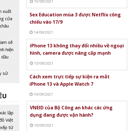
15/09/2021
ên thế
n xuất
Sex Education mùa 3 được Netflix công
ng cửa
chiếu vào 17/9
 châu
14/09/2021
 COVID-
Nam sẽ
iPhone 13 không thay đổi nhiều về ngoại
ình hiện
hình, camera được nâng cấp mạnh
ỉ dầu
13/09/2021
ng kiểm
 16/3
y sử
Cách xem trực tiếp sự kiện ra mắt
không
iPhone 13 và Apple Watch 7
kế bị
10/09/2021
ỀU
ế nào?
oàn:
VNEID của Bộ Công an khác các ứng
ân đèn
xác lập
dụng đang được vận hành?
ô tô
đồ Việt
10/09/2021
nh
xếp từ