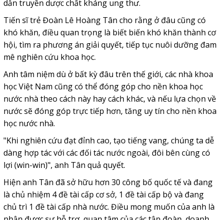
dẫn truyền dược chất kháng ung thư.
Tiến sĩ trẻ Đoàn Lê Hoàng Tân cho rằng ở đâu cũng có
khó khăn, điều quan trọng là biết biến khó khăn thành cơ
hội, tìm ra phương án giải quyết, tiếp tục nuôi dưỡng đam
mê nghiên cứu khoa học.
Anh tâm niệm dù ở bất kỳ đâu trên thế giới, các nhà khoa
học Việt Nam cũng có thể đóng góp cho nền khoa học
nước nhà theo cách này hay cách khác, và nếu lựa chọn về
nước sẽ đóng góp trực tiếp hơn, tăng uy tín cho nền khoa
học nước nhà.
"Khi nghiên cứu đạt đỉnh cao, tạo tiếng vang, chúng ta dễ
dàng hợp tác với các đối tác nước ngoài, đôi bên cùng có
lợi (win-win)", anh Tân quả quyết.
Hiện anh Tân đã sở hữu hơn 30 công bố quốc tế và đang
là chủ nhiệm 4 đề tài cấp cơ sở, 1 đề tài cấp bộ và đang
chủ trì 1 đề tài cấp nhà nước.
Điều mong muốn của anh là
nhận được sự hỗ trợ, quan tâm của các tập đoàn, doanh