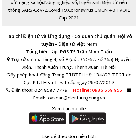
xử mạng xã hội
,
Nông nghiệp số
,
Tuyển sinh Điện tử viễn
thông
,
SARS-CoV-2
,
Covid 19
,
Coronavirus
,
CMCN 4.0
,
PVOIL
Cup 2021
Tạp chí Điện tử và Ứng dụng - Cơ quan chủ quản: Hội Vô
tuyến - Điện tử Việt Nam
Tổng biên tập: PGS.TS Trần Minh Tuấn
Trụ sở chính:
Tầng 4, số 9 (
Lô TT01-07, số 103
) Nguyễn
Xiển, Thanh Xuân Trung, Thanh Xuân, Hà Nội
Giấy phép hoạt động Trang TTĐTTH số: 134/GP-TTĐT do
Cục PT,TH và TTĐT cấp ngày 26/07/2019
Điện thoại:
024 8587 7779 -
Hotline
: 0936 559 955
-
Email:
toasoan@dientuungdung.vn
Xem bản mobile
Like để theo dõi nhiều hơn: