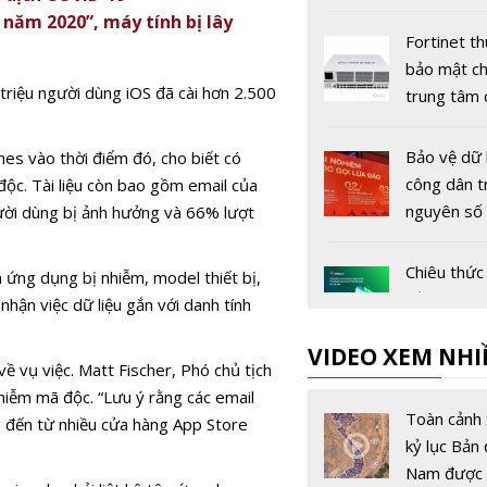
mạng Việt
 năm 2020”, máy tính bị lây
thời hậu l
Fortinet t
bảo mật c
 triệu người dùng iOS đã cài hơn 2.500
trung tâm 
AI, hướng 
cơ sở hạ t
Bảo vệ dữ 
es vào thời điểm đó, cho biết có
mô lớn
công dân t
độc. Tài liệu còn bao gồm email của
nguyên số
ười dùng bị ảnh hưởng và 66% lượt
Chiêu thức
n ứng dụng bị nhiễm, model thiết bị,
đảo khách
nhận việc dữ liệu gắn với danh tính
dụng thẻ t
VIDEO XEM NHI
 vụ việc. Matt Fischer, Phó chủ tịch
Khoảng 95
hiễm mã độc. “Lưu ý rằng các email
vụ gian lận 
Toàn cảnh 
 đến từ nhiều cửa hàng App Store
chính liên 
kỷ lục Bản 
đến người
Nam được 