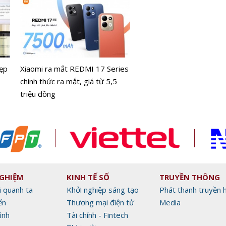
Làm chủ AI Agent, dẫn đ
tương lai xuất khẩu cùng
ẹp
Xiaomi ra mắt REDMI 17 Series
Alibaba.com
chính thức ra mắt, giá từ 5,5
triệu đồng
NGHIỆM
KINH TẾ SỐ
TRUYỀN THÔNG
i quanh ta
Khởi nghiệp sáng tạo
Phát thanh truyền 
ến
Thương mại điện tử
Media
ình
Tài chính - Fintech