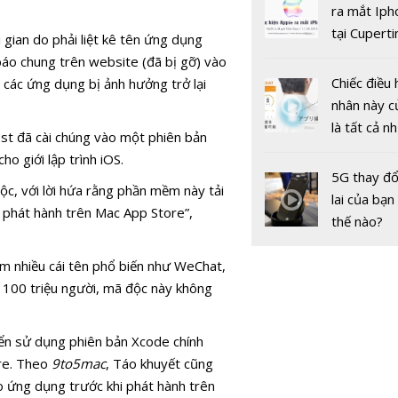
gốc
ra mắt Iph
Pfizer/Bi
tại Cuperti
để làm gì?
i gian do phải liệt kê tên ứng dụng
California,
báo chung trên website (đã bị gỡ) vào
Chiếc điều 
 các ứng dụng bị ảnh hưởng trở lại
nhân này c
Google vá 
là tất cả n
st đã cài chúng vào một phiên bản
zero-day t
bạn cần để
o giới lập trình iOS.
Chrome lầ
sót qua m
5G thay đổ
hai trong h
độc, với lời hứa rằng phần mềm này tải
nóng nực
lai của bạn
 phát hành trên Mac App Store”,
thế nào?
 nhiều cái tên phổ biến như WeChat,
 100 triệu người, mã độc này không
riển sử dụng phiên bản Xcode chính
re. Theo
9to5mac
, Táo khuyết cũng
o ứng dụng trước khi phát hành trên