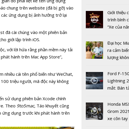
i gian do phải liệt kê tên ứng dụng
thẻ trực t
nhiều xe ô 
báo chung trên website (đã bị gỡ) vào
năm 2022
Giới thiệu
 các ứng dụng bị ảnh hưởng trở lại
trình bình 
“Xe của n
st đã cài chúng vào một phiên bản
2022"
o giới lập trình iOS.
Đại học Mi
độc, với lời hứa rằng phần mềm này tải
ra cảm biế
 phát hành trên Mac App Store”,
lượng khôn
phát hiện 
Kỹ năng an
19
Ford F-15
 nhiều cái tên phổ biến như WeChat,
thông tin -
Lightning 
 100 triệu người, mã độc này không
hổng lớn' t
mắt: Bán t
không gia
điện giá kh
của người
riển sử dụng phiên bản Xcode chính
chưa đến 4
Honda MS
Việt
re. Theo
9to5mac
, Táo khuyết cũng
USD
Grom 202
o ứng dụng trước khi phát hành trên
xe côn tay
bản đường