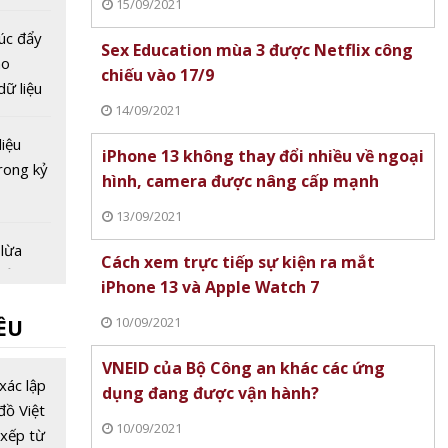
15/09/2021
 Nam
ượng tử
húc đẩy
Sex Education mùa 3 được Netflix công
ho
chiếu vào 17/9
dữ liệu
14/09/2021
bảo vệ
ầng quy
liệu
iPhone 13 không thay đổi nhiều về ngoại
rong kỷ
hình, camera được nâng cấp mạnh
13/09/2021
 lừa
Cách xem trực tiếp sự kiện ra mắt
 sử
iPhone 13 và Apple Watch 7
ín dụng
10/09/2021
ỀU
% các
VNEID của Bộ Công an khác các ứng
tài
xác lập
dụng đang được vận hành?
quan
đồ Việt
10/09/2021
 dùng
xếp từ