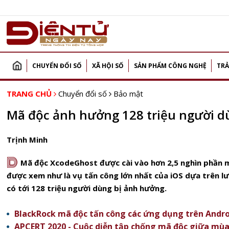
CHUYỂN ĐỔI SỐ
XÃ HỘI SỐ
SẢN PHẨM CÔNG NGHỆ
TRẢ
TRANG CHỦ
Chuyển đổi số
Bảo mật
Mã độc ảnh hưởng 128 triệu người d
Trịnh Minh
D
Mã độc XcodeGhost được cài vào hơn 2,5 nghìn phần 
được xem như là vụ tấn công lớn nhất của iOS dựa trên l
có tới 128 triệu người dùng bị ảnh hưởng.
BlackRock mã độc tấn công các ứng dụng trên Andro
APCERT 2020 - Cuộc diễn tập chống mã độc giữa mùa