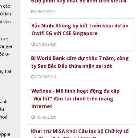
6 bộ phim hay nhất để xem trên VieON
n cáo
29/01/2021
ời lao
ời làm
Bắc Ninh: Không ký kết triển khai dự án
i bán
Owifi 5G với CSE Singapore
hu dịch
u xe
ịch
27/06/2020
zinger
ốc 0-
hức cho
Bị World Bank cấm dự thầu 7 năm, công
hưa tới
 điện
ty Sao Bắc Đẩu thừa nhận sai sót
ây hát
27/06/2020
Wefinex - Mô hình hoạt động đa cấp
"đội lốt" đầu tài chính trên mạng
Bánh
internet
ểu
 hoá
10/06/2020
n công
 nhiều
 xin
Khai trừ MISA khỏi Câu lạc bộ Chữ ký số
về nguồn
 Apple
của