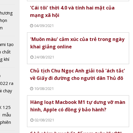
uyến
tô nhất
'Cái tôi' thời 4.0 và tính hai mặt của
 chương
mạng xã hội
chọn
04/09/2021
ăm
'Muôn màu' cảm xúc của trẻ trong ngày
ami tạo
khai giảng online
n chất
24/08/2021
g khí
Covid-
 toàn
Chủ tịch Chu Ngọc Anh giải toả 'ách tắc'
0
 'Lỗ
về Giấy đi đường cho người dân Thủ đô
2022 ra
rên
10/08/2021
ải chạy
n mạng
ởi điểm
 dùng
Hàng loạt Macbook M1 tự dưng vỡ màn
0 nghìn
X 125
hình, Apple có đồng ý bảo hành?
1 mẫu
02/08/2021
 phiên
 đua