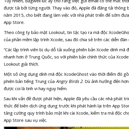
Tuy nhiên, Bagwell lúc ấy cho rằng việc gửi email có thể mất thờ
được tải bởi từng người. Thay vào đó, Apple đã đăng tải thông 
năm 2015, cho biết đang làm việc với nhà phát triển để sớm đưa
App Store.
Theo công ty bảo mật Lookout, tin tặc tạo ra mã độc XcodeGho
của phần mềm lập trình Xcode, sau đó chia sẻ trên các diễn đàn ch
“Các lập trình viên bị dụ dỗ tải xuống phiên bản Xcode dính mã 
nhanh hơn ở Trung Quốc, so với phiên bản chính thức của Xcode
Lookout giải thích.
Một số ứng dụng dính mã độc XcodeGhost vào thời điểm đó gồm
phiên bản tiếng Trung của
Angry Birds 2
. Dù ảnh hưởng đến hơn
được coi là tinh vi hay nguy hiểm.
Sau khi vấn đề được phát hiện, Apple đã yêu cầu các nhà phát t
thức để biên dịch ứng dụng trước khi phát hành lại trên App Sto
tăng cường quy trình bảo mật khi cài Xcode, kiểm tra mã độc ch
App Store sau vụ việc.