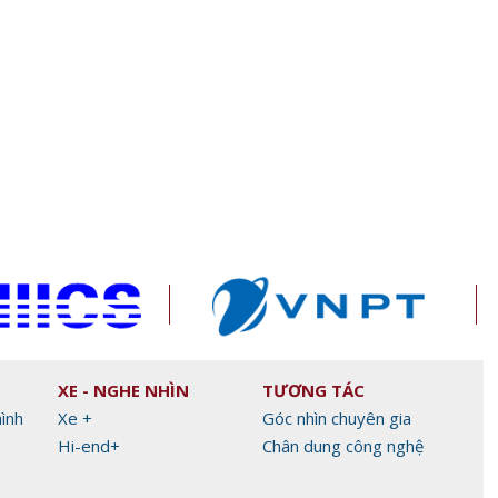
ầu
Phát triển hệ sinh th
Luật Kinh doanh bất động sản
số phục vụ AI và kinh
(sửa đổi) hướng tới giao dịch
số, giảm thủ tục cho doanh
nghiệp
XE - NGHE NHÌN
TƯƠNG TÁC
hình
Xe +
Góc nhìn chuyên gia
Hi-end+
Chân dung công nghệ