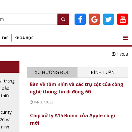
 TÁC
KHOA HỌC
17:08
XU HƯỚNG ĐỌC
BÌNH LUẬN
vị trang
Bàn về tầm nhìn và các trụ cột của công
g bảo
nghệ thông tin di động 6G
thiếu
04/03/2022
 an
 tin để
curity
Chip xử lý A15 Bionic của Apple có gì
26 và
mới
 ninh