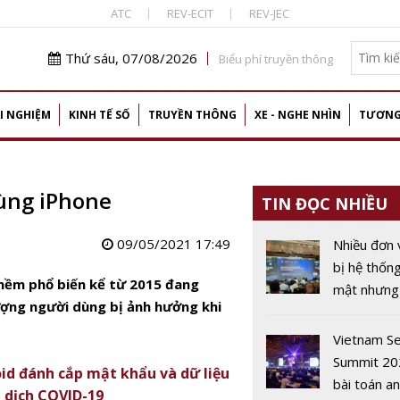
ATC
REV-ECIT
REV-JEC
Thứ sáu, 07/08/2026
Biểu phí truyền thông
I NGHIỆM
KINH TẾ SỐ
TRUYỀN THÔNG
XE - NGHE NHÌN
TƯƠNG
ùng iPhone
TIN ĐỌC NHIỀU
09/05/2021 17:49
Nhiều đơn 
bị hệ thốn
mềm phổ biến kể từ 2015 đang
mật nhưng 
ượng người dùng bị ảnh hưởng khi
chuyên gia
toàn thông
Vietnam Se
vận hành
Summit 20
id đánh cắp mật khẩu và dữ liệu
bài toán an
 dịch COVID-19