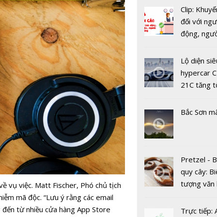
Clip: Khuyế
đối với ngư
động, ngư
việc, ngườ
hàng tại k
Lộ diện siê
vụ trong d
hypercar C
Covid-19
21C tăng t
Các giao t
100km/h c
thương mại
2 giây
tử an toàn
Bắc Sơn m
Pretzel - 
quy cây: Bi
tượng văn
 vụ việc. Matt Fischer, Phó chủ tịch
Tin tặc tấ
châu Âu với
hiễm mã độc. “Lưu ý rằng các email
dữ liệu vắc
tranh cãi 
 đến từ nhiều cửa hàng App Store
Trực tiếp:
COVID-19 