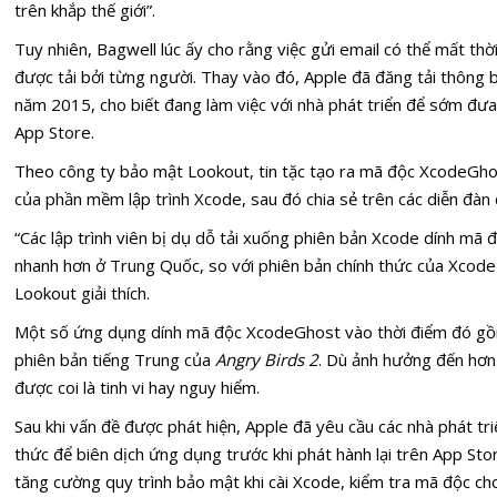
trên khắp thế giới”.
Tuy nhiên, Bagwell lúc ấy cho rằng việc gửi email có thể mất thờ
được tải bởi từng người. Thay vào đó, Apple đã đăng tải thông 
năm 2015, cho biết đang làm việc với nhà phát triển để sớm đưa
App Store.
Theo công ty bảo mật Lookout, tin tặc tạo ra mã độc XcodeGho
của phần mềm lập trình Xcode, sau đó chia sẻ trên các diễn đàn ch
“Các lập trình viên bị dụ dỗ tải xuống phiên bản Xcode dính mã 
nhanh hơn ở Trung Quốc, so với phiên bản chính thức của Xcode
Lookout giải thích.
Một số ứng dụng dính mã độc XcodeGhost vào thời điểm đó gồm
phiên bản tiếng Trung của
Angry Birds 2
. Dù ảnh hưởng đến hơn
được coi là tinh vi hay nguy hiểm.
Sau khi vấn đề được phát hiện, Apple đã yêu cầu các nhà phát t
thức để biên dịch ứng dụng trước khi phát hành lại trên App Sto
tăng cường quy trình bảo mật khi cài Xcode, kiểm tra mã độc ch