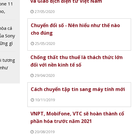
và Giao dịch điện tử Việt Nam
one 11
oNTech
no,
27/05/2020
 Mỹ
Chuyển đổi số - Nên hiểu như thế nào
hòa cá
cho đúng
ủa Sony
lỗ hổng
hững gì
25/05/2020
rên
 sống
n thứ
Chống thất thu thuế là thách thức lớn
ùa hè
i tương
ai tuần
đối với nền kinh tế số
 như
29/04/2020
Cách chuyển tập tin sang máy tính mới
10/11/2019
VNPT, MobiFone, VTC sẽ hoàn thành cổ
phần hóa trước năm 2021
20/08/2019