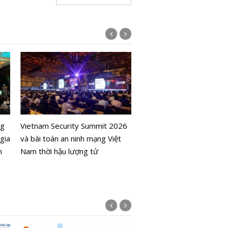
Doanh nghiệp tự trói mì
ng
Vietnam Security Summit 2026
các công cụ bảo mật, sàn
gia
và bài toán an ninh mạng Việt
sản số Việt Nam có trán
h
Nam thời hậu lượng tử
vết xe đó?