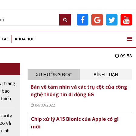
 TÁC
KHOA HỌC
09:58
XU HƯỚNG ĐỌC
BÌNH LUẬN
vị trang
Bàn về tầm nhìn và các trụ cột của công
g bảo
nghệ thông tin di động 6G
thiếu
04/03/2022
 an
 tin để
curity
Chip xử lý A15 Bionic của Apple có gì
26 và
mới
 ninh