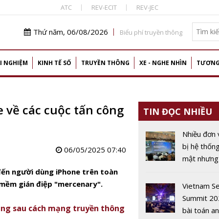
ATC
REV-ECIT
REV-JEC
Thứ năm, 06/08/2026
Biểu phí truyền thông
I NGHIỆM
KINH TẾ SỐ
TRUYỀN THÔNG
XE - NGHE NHÌN
TƯƠNG
 về các cuộc tấn công
TIN ĐỌC NHIỀU
Nhiều đơn 
bị hệ thốn
06/05/2025 07:40
mật nhưng 
chuyên gia
đến người dùng iPhone trên toàn
toàn thông
 mềm gián điệp "mercenary".
Vietnam Se
vận hành
Summit 20
ằng sau cách mạng truyền thông
bài toán an