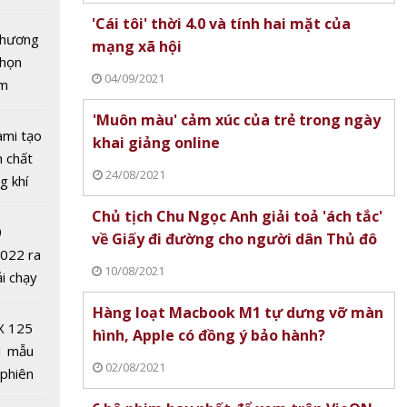
tô nhất
'Cái tôi' thời 4.0 và tính hai mặt của
 chương
mạng xã hội
chọn
04/09/2021
ăm
'Muôn màu' cảm xúc của trẻ trong ngày
ami tạo
khai giảng online
n chất
24/08/2021
g khí
Covid-
Chủ tịch Chu Ngọc Anh giải toả 'ách tắc'
0
về Giấy đi đường cho người dân Thủ đô
 toàn
2022 ra
 'Lỗ
10/08/2021
ải chạy
rên
ởi điểm
Hàng loạt Macbook M1 tự dưng vỡ màn
n mạng
0 nghìn
X 125
hình, Apple có đồng ý bảo hành?
 dùng
1 mẫu
02/08/2021
 phiên
 đua