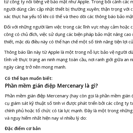
từ công ty nổi tiếng về bảo mật như Apple. Trong bối cảnh các 
người dùng cần: cập nhật thiết bị thường xuyên; thận trọng với
xác thực hai yếu tố khi có thể và theo dõi các thông báo bảo mậ
Đối với những người làm việc trong các lĩnh vực nhạy cảm hoặc c
công có chủ đích, việc sử dụng các biện pháp bảo mật nâng cao
thiết, mặc dù điều này có thể hạn chế một số tính năng tiện lợi của
Thông báo lần này từ Apple là một trong nỗ lực bảo vệ người dùn
tỉnh về thực trạng an ninh mạng toàn cầu, nơi ranh giới giữa an 
ngày càng trở nên mong manh.
Có thể bạn muốn biết:
Phần mềm gián điệp Mercenary là gì?
Phần mềm gián điệp Mercenary (hay còn gọi là phần mềm gián đi
cụ giám sát kỹ thuật số tinh vi được phát triển bởi các công ty
chính phủ hoặc tổ chức có tài lực mạnh. Đây là một trong nhữn
và nguy hiểm nhất hiện nay vì nhiều lý do:
Đặc điểm cơ bản