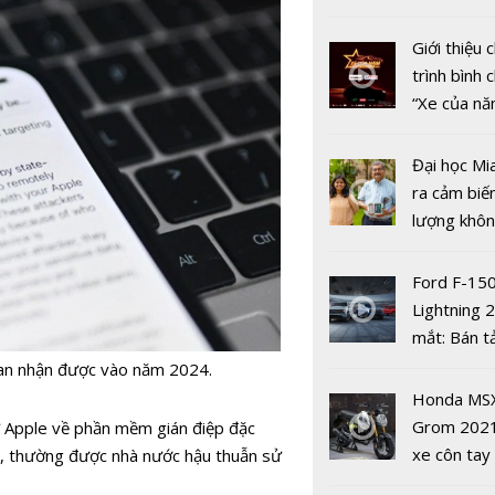
kinh tế số
nhiều xe ô 
năm 2022
Giới thiệu
trình bình 
“Xe của n
2022"
Đại học Mi
ra cảm biế
lượng khôn
phát hiện 
19
Ford F-15
Kỹ năng an
Lightning 
thông tin -
mắt: Bán t
hổng lớn' t
điện giá kh
an nhận được vào năm 2024.
không gia
chưa đến 4
Honda MS
của người
USD
Grom 202
ừ
Apple
về phần mềm gián điệp đặc
Việt
xe côn tay
h, thường được nhà nước hậu thuẫn sử
bản đường