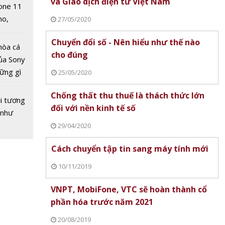
 xin
và Giao dịch điện tử Việt Nam
one 11
của
no,
27/05/2020
oNTech
 Mỹ
Chuyển đổi số - Nên hiểu như thế nào
hòa cá
cho đúng
ủa Sony
hững gì
25/05/2020
lỗ hổng
 sống
rên
Chống thất thu thuế là thách thức lớn
ùa hè
i tương
n thứ
đối với nền kinh tế số
 như
ai tuần
29/04/2020
Cách chuyển tập tin sang máy tính mới
10/11/2019
VNPT, MobiFone, VTC sẽ hoàn thành cổ
phần hóa trước năm 2021
20/08/2019