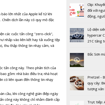
Clip: Khuyế
đối với ngư
báo lớn nhất của Apple kể từ khi
động, ngư
 Chiến dịch lần này có quy mô đặc
việc, ngườ
hàng tại k
Lộ diện siê
n các cuộc tấn công "zero-click",
vụ trong d
hypercar C
hư nhấp vào liên kết hay tải xuống tệp
Covid-19
21C tăng t
, thu thập thông tin nhạy cảm, và
100km/h c
Các giao t
2 giây
Bắc Sơn m
thương mại
tử an toàn
ộc tấn công này. Theo phân tích của
 bao gồm: nhà báo điều tra; nhà hoạt
Pretzel - 
hân có liên quan đến thông tin nhạy
quy cây: Bi
tượng văn
àn cầu, khi công nghệ gián điệp ngày
châu Âu với
tấn công này không chỉ nhằm đánh cắp
Tin tặc tấ
tranh cãi 
Trực tiếp: