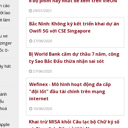
6 bộ phim hay nhất để xem trên VieON
n cáo
29/01/2021
ời lao
ời làm
Bắc Ninh: Không ký kết triển khai dự án
i bán
Owifi 5G với CSE Singapore
hu dịch
u xe
ịch
27/06/2020
zinger
ốc 0-
Bị World Bank cấm dự thầu 7 năm, công
hưa tới
hức cho
ty Sao Bắc Đẩu thừa nhận sai sót
ây hát
 điện
27/06/2020
Wefinex - Mô hình hoạt động đa cấp
"đội lốt" đầu tài chính trên mạng
Bánh
internet
ểu
 hoá
10/06/2020
 nhiều
n công
Khai trừ MISA khỏi Câu lạc bộ Chữ ký số
về nguồn
 Apple