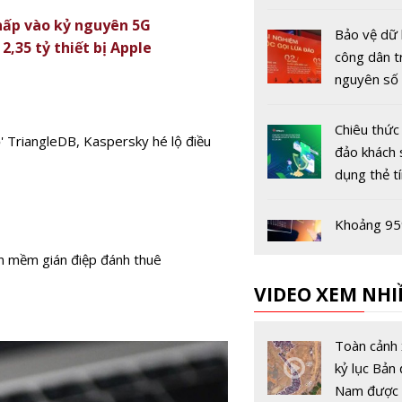
mạng Việt
thấp vào kỷ nguyên 5G
thời hậu l
Bảo vệ dữ 
,35 tỷ thiết bị Apple
công dân t
nguyên số
Chiêu thức
' TriangleDB, Kaspersky hé lộ điều
đảo khách
dụng thẻ t
Khoảng 95
vụ gian lận 
n mềm gián điệp đánh thuê
chính liên 
VIDEO XEM NHI
đến người
thẻ trực t
Trung Quố
mạnh tầm 
Toàn cảnh 
trọng của 
kỷ lục Bản 
mạng tron
Nam được 