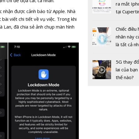
ậm chí đe dọa các cá nhân.
dữ liệu vắc
gốc
ra mắt Iph
COVID-19 
iệc nhận được cảnh báo từ Apple. Nhà
tại Cuperti
Pfizer/Bi
i viết chi tiết về vụ việc. Trong khi
California,
để làm gì?
 Lan, đã chia sẻ ảnh chụp màn hình
Chiếc điều 
nhân này c
là tất cả n
Google vá 
bạn cần để
zero-day t
sót qua m
5G thay đổ
Chrome lầ
nóng nực
lai của bạn
hai trong h
thế nào?