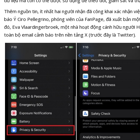
dữ liệu mà còn có thể được sử dụng để theo dõi, giám sát và th
Thêm nguồn tin, ít nhất hai người nhận đã công khai xác nhận v
báo Ý Ciro Pellegrino, phóng viên của FanPage, đã xuất bản một bà
đó, Eva Vlaardingerbroek, một nhà hoạt động cánh hữu người Hà
toàn bộ email cảnh báo trên nền tảng X (trước đây là Twitter).