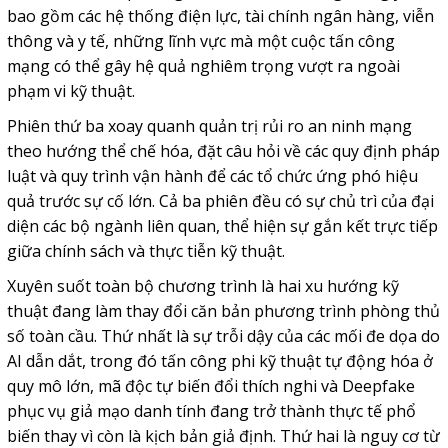
bao gồm các hệ thống điện lực, tài chính ngân hàng, viễn
thông và y tế, những lĩnh vực mà một cuộc tấn công
mạng có thể gây hệ quả nghiêm trọng vượt ra ngoài
phạm vi kỹ thuật.
Phiên thứ ba xoay quanh quản trị rủi ro an ninh mạng
theo hướng thể chế hóa, đặt câu hỏi về các quy định pháp
luật và quy trình vận hành để các tổ chức ứng phó hiệu
quả trước sự cố lớn. Cả ba phiên đều có sự chủ trì của đại
diện các bộ ngành liên quan, thể hiện sự gắn kết trực tiếp
giữa chính sách và thực tiễn kỹ thuật.
Xuyên suốt toàn bộ chương trình là hai xu hướng kỹ
thuật đang làm thay đổi căn bản phương trình phòng thủ
số toàn cầu. Thứ nhất là sự trỗi dậy của các mối đe dọa do
AI dẫn dắt, trong đó tấn công phi kỹ thuật tự động hóa ở
quy mô lớn, mã độc tự biến đổi thích nghi và Deepfake
phục vụ giả mạo danh tính đang trở thành thực tế phổ
biến thay vì còn là kịch bản giả định. Thứ hai là nguy cơ từ