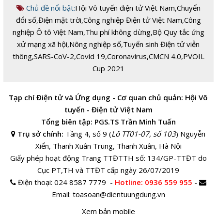
Chủ đề nổi bật:
Hội Vô tuyến điện tử Việt Nam
,
Chuyển
đổi số
,
Điện mặt trời
,
Công nghiệp Điện tử Việt Nam
,
Công
nghiệp Ô tô Việt Nam
,
Thu phí không dừng
,
Bộ Quy tắc ứng
xử mạng xã hội
,
Nông nghiệp số
,
Tuyển sinh Điện tử viễn
thông
,
SARS-CoV-2
,
Covid 19
,
Coronavirus
,
CMCN 4.0
,
PVOIL
Cup 2021
Tạp chí Điện tử và Ứng dụng - Cơ quan chủ quản: Hội Vô
tuyến - Điện tử Việt Nam
Tổng biên tập: PGS.TS Trần Minh Tuấn
Trụ sở chính:
Tầng 4, số 9 (
Lô TT01-07, số 103
) Nguyễn
Xiển, Thanh Xuân Trung, Thanh Xuân, Hà Nội
Giấy phép hoạt động Trang TTĐTTH số: 134/GP-TTĐT do
Cục PT,TH và TTĐT cấp ngày 26/07/2019
Điện thoại:
024 8587 7779 -
Hotline
: 0936 559 955
-
Email:
toasoan@dientuungdung.vn
Xem bản mobile