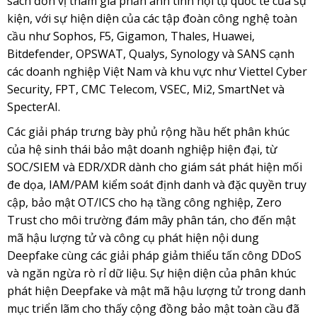
sách đơn vị tham gia phản ánh tính hội tụ quốc tế của sự
kiện, với sự hiện diện của các tập đoàn công nghệ toàn
cầu như Sophos, F5, Gigamon, Thales, Huawei,
Bitdefender, OPSWAT, Qualys, Synology và SANS cạnh
các doanh nghiệp Việt Nam và khu vực như Viettel Cyber
Security, FPT, CMC Telecom, VSEC, Mi2, SmartNet và
SpecterAI.
Các giải pháp trưng bày phủ rộng hầu hết phân khúc
của hệ sinh thái bảo mật doanh nghiệp hiện đại, từ
SOC/SIEM và EDR/XDR dành cho giám sát phát hiện mối
đe dọa, IAM/PAM kiểm soát định danh và đặc quyền truy
cập, bảo mật OT/ICS cho hạ tầng công nghiệp, Zero
Trust cho môi trường đám mây phân tán, cho đến mật
mã hậu lượng tử và công cụ phát hiện nội dung
Deepfake cùng các giải pháp giảm thiểu tấn công DDoS
và ngăn ngừa rò rỉ dữ liệu. Sự hiện diện của phân khúc
phát hiện Deepfake và mật mã hậu lượng tử trong danh
mục triển lãm cho thấy cộng đồng bảo mật toàn cầu đã