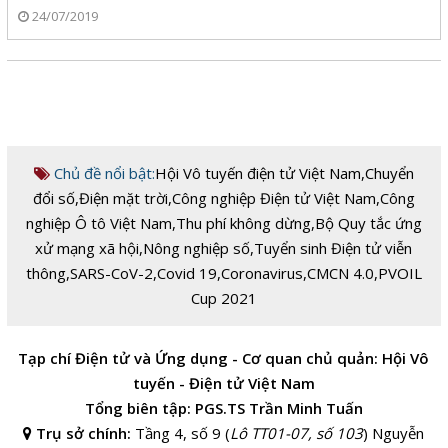
24/07/2019
Chủ đề nổi bật:
Hội Vô tuyến điện tử Việt Nam
,
Chuyển
đổi số
,
Điện mặt trời
,
Công nghiệp Điện tử Việt Nam
,
Công
nghiệp Ô tô Việt Nam
,
Thu phí không dừng
,
Bộ Quy tắc ứng
xử mạng xã hội
,
Nông nghiệp số
,
Tuyển sinh Điện tử viễn
thông
,
SARS-CoV-2
,
Covid 19
,
Coronavirus
,
CMCN 4.0
,
PVOIL
Cup 2021
Tạp chí Điện tử và Ứng dụng - Cơ quan chủ quản: Hội Vô
tuyến - Điện tử Việt Nam
Tổng biên tập: PGS.TS Trần Minh Tuấn
Trụ sở chính:
Tầng 4, số 9 (
Lô TT01-07, số 103
) Nguyễn