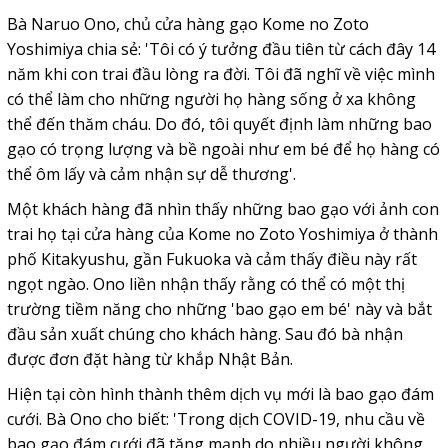
Bà Naruo Ono, chủ cửa hàng gạo Kome no Zoto
Yoshimiya chia sẻ: 'Tôi có ý tưởng đầu tiên từ cách đây 14
năm khi con trai đầu lòng ra đời. Tôi đã nghĩ về việc mình
có thể làm cho những người họ hàng sống ở xa không
thể đến thăm cháu. Do đó, tôi quyết định làm những bao
gạo có trọng lượng và bề ngoài như em bé để họ hàng có
thể ôm lấy và cảm nhận sự dễ thương'.
Một khách hàng đã nhìn thấy những bao gạo với ảnh con
trai họ tại cửa hàng của Kome no Zoto Yoshimiya ở thành
phố Kitakyushu, gần Fukuoka và cảm thấy điều này rất
ngọt ngào. Ono liền nhận thấy rằng có thể có một thị
trường tiềm năng cho những 'bao gạo em bé' này và bắt
đầu sản xuất chúng cho khách hàng. Sau đó bà nhận
được đơn đặt hàng từ khắp Nhật Bản.
Hiện tại còn hình thành thêm dịch vụ mới là bao gạo đám
cưới. Bà Ono cho biết: 'Trong dịch COVID-19, nhu cầu về
bao gạo đám cưới đã tăng mạnh do nhiều người không