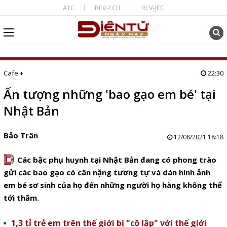
ATC
REV-ECIT
REV-JEC
Cafe +
22:30
Ấn tượng những 'bao gạo em bé' tại
Nhật Bản
Bảo Trân
12/08/2021 18:18
D
Các bậc phụ huynh tại Nhật Bản đang có phong trào
gửi các bao gạo có cân nặng tương tự và dán hình ảnh
em bé sơ sinh của họ đến những người họ hàng không thể
tới thăm.
1,3 tỉ trẻ em trên thế giới bị "cô lập" với thế giới