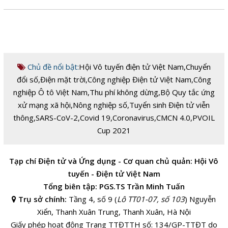
Chủ đề nổi bật:
Hội Vô tuyến điện tử Việt Nam
,
Chuyển
đổi số
,
Điện mặt trời
,
Công nghiệp Điện tử Việt Nam
,
Công
nghiệp Ô tô Việt Nam
,
Thu phí không dừng
,
Bộ Quy tắc ứng
xử mạng xã hội
,
Nông nghiệp số
,
Tuyển sinh Điện tử viễn
thông
,
SARS-CoV-2
,
Covid 19
,
Coronavirus
,
CMCN 4.0
,
PVOIL
Cup 2021
Tạp chí Điện tử và Ứng dụng - Cơ quan chủ quản: Hội Vô
tuyến - Điện tử Việt Nam
Tổng biên tập: PGS.TS Trần Minh Tuấn
Trụ sở chính:
Tầng 4, số 9 (
Lô TT01-07, số 103
) Nguyễn
Xiển, Thanh Xuân Trung, Thanh Xuân, Hà Nội
Giấy phép hoạt động Trang TTĐTTH số: 134/GP-TTĐT do