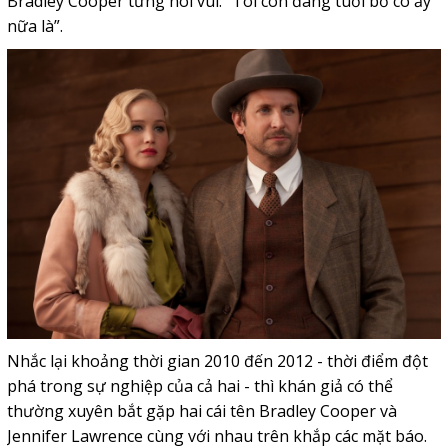
Bradley Cooper từng nói vui: “Tôi còn đáng tuổi bố cô ấy
nữa là”.
Nhắc lại khoảng thời gian 2010 đến 2012 - thời điểm đột
phá trong sự nghiệp của cả hai - thì khán giả có thể
thường xuyên bắt gặp hai cái tên Bradley Cooper và
Jennifer Lawrence cùng với nhau trên khắp các mặt báo.