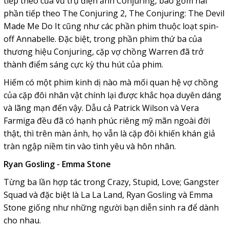
tiếp theo của vũ trụ điện ảnh Conjuring, bao gồm hai
phần tiếp theo The Conjuring 2, The Conjuring: The Devil
Made Me Do It cũng như các phần phim thuộc loạt spin-
off Annabelle. Đặc biệt, trong phần phim thứ ba của
thương hiệu Conjuring, cặp vợ chồng Warren đã trở
thành điểm sáng cực kỳ thu hút của phim.
Hiếm có một phim kinh dị nào mà mối quan hệ vợ chồng
của cặp đôi nhân vật chính lại được khắc họa duyên dáng
và lãng mạn đến vậy. Dẫu cả Patrick Wilson và Vera
Farmiga đều đã có hạnh phúc riêng mỹ mãn ngoài đời
thật, thì trên màn ảnh, họ vẫn là cặp đôi khiến khán giả
tràn ngập niềm tin vào tình yêu và hôn nhân.
Ryan Gosling - Emma Stone
Từng ba lần hợp tác trong Crazy, Stupid, Love; Gangster
Squad và đặc biệt là La La Land, Ryan Gosling và Emma
Stone giống như những người bạn diễn sinh ra để dành
cho nhau.