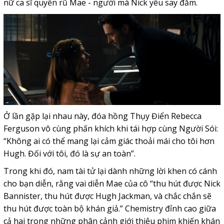
nữ ca sĩ quyến rũ Mae - người mà Nick yêu say đắm.
Ở lần gặp lại nhau này, đóa hồng Thụy Điển Rebecca
Ferguson vô cùng phấn khích khi tái hợp cùng Người Sói:
“Không ai có thể mang lại cảm giác thoải mái cho tôi hơn
Hugh. Đối với tôi, đó là sự an toàn”.
Trong khi đó, nam tài tử lại dành những lời khen có cánh
cho bạn diễn, rằng vai diễn Mae của cô “thu hút được Nick
Bannister, thu hút được Hugh Jackman, và chắc chắn sẽ
thu hút được toàn bộ khán giả.” Chemistry đỉnh cao giữa
cả hai trong những phân cảnh giới thiệu phim khiến khán