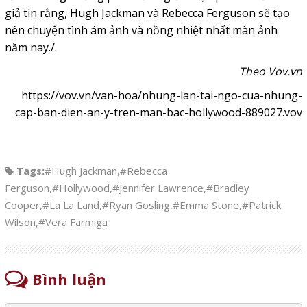
giả tin rằng, Hugh Jackman và Rebecca Ferguson sẽ tạo
nên chuyện tình ám ảnh và nồng nhiệt nhất màn ảnh
năm nay./.
Theo Vov.vn
https://vov.vn/van-hoa/nhung-lan-tai-ngo-cua-nhung-
cap-ban-dien-an-y-tren-man-bac-hollywood-889027.vov
Tags:
#Hugh Jackman
,
#Rebecca
Ferguson
,
#Hollywood
,
#Jennifer Lawrence
,
#Bradley
Cooper
,
#La La Land
,
#Ryan Gosling
,
#Emma Stone
,
#Patrick
Wilson
,
#Vera Farmiga
Bình luận