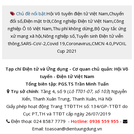
Chủ đề nổi bật:
Hội Vô tuyến điện tử Việt Nam
,
Chuyển
đổi số
,
Điện mặt trời
,
Công nghiệp Điện tử Việt Nam
,
Công
nghiệp Ô tô Việt Nam
,
Thu phí không dừng
,
Bộ Quy tắc ứng
xử mạng xã hội
,
Nông nghiệp số
,
Tuyển sinh Điện tử viễn
thông
,
SARS-CoV-2
,
Covid 19
,
Coronavirus
,
CMCN 4.0
,
PVOIL
Cup 2021
Tạp chí Điện tử và Ứng dụng - Cơ quan chủ quản: Hội Vô
tuyến - Điện tử Việt Nam
Tổng biên tập: PGS.TS Trần Minh Tuấn
Trụ sở chính:
Tầng 4, số 9 (
Lô TT01-07, số 103
) Nguyễn
Xiển, Thanh Xuân Trung, Thanh Xuân, Hà Nội
Giấy phép hoạt động Trang TTĐTTH số: 134/GP-TTĐT do
Cục PT,TH và TTĐT cấp ngày 26/07/2019
Điện thoại:
024 8587 7779 -
Hotline
: 0936 559 955
-
Email:
toasoan@dientuungdung.vn