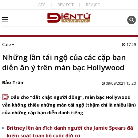
ATC
REV-ECIT
REV-JEC
Cafe +
17:29
Những lần tái ngộ của các cặp bạn
diễn ăn ý trên màn bạc Hollywood
Bảo Trân
09/09/2021 15:20
D
Dẫu cho “đất chật người đông”, màn bạc Hollywood
vẫn không thiếu những màn tái ngộ (thậm chí là nhiều lần)
của những cặp bạn diễn danh tiếng.
Britney lên án đích danh người cha Jamie Spears đã
kiểm soát toàn bộ cuộc đời cô