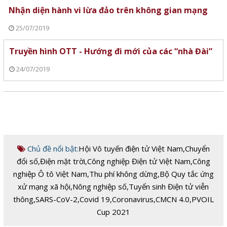
Nhận diện hành vi lừa đảo trên không gian mạng
25/07/2019
Truyền hình OTT - Hướng đi mới của các “nhà Đài”
24/07/2019
Chủ đề nổi bật:
Hội Vô tuyến điện tử Việt Nam
,
Chuyển
đổi số
,
Điện mặt trời
,
Công nghiệp Điện tử Việt Nam
,
Công
nghiệp Ô tô Việt Nam
,
Thu phí không dừng
,
Bộ Quy tắc ứng
xử mạng xã hội
,
Nông nghiệp số
,
Tuyển sinh Điện tử viễn
thông
,
SARS-CoV-2
,
Covid 19
,
Coronavirus
,
CMCN 4.0
,
PVOIL
Cup 2021