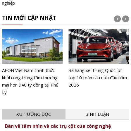
TIN MỚI CẬP NHẬT
Ba hãng xe Trung Quốc lọt
Lên nhạc chuẩn mood cùng
top 10 toàn cầu nửa đầu năm
Alpha Works tại P.H.E Show
2026
2026
XU HƯỚNG ĐỌC
BÌNH LUẬN
Bàn về tầm nhìn và các trụ cột của công nghệ