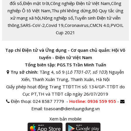
đổi số
,
Điện mặt trời
,
Công nghiệp Điện tử Việt Nam
,
Công
nghiệp Ô tô Việt Nam
,
Thu phí không dừng
,
Bộ Quy tắc ứng
xử mạng xã hội
,
Nông nghiệp số
,
Tuyển sinh Điện tử viễn
thông
,
SARS-CoV-2
,
Covid 19
,
Coronavirus
,
CMCN 4.0
,
PVOIL
Cup 2021
Tạp chí Điện tử và Ứng dụng - Cơ quan chủ quản: Hội Vô
tuyến - Điện tử Việt Nam
Tổng biên tập: PGS.TS Trần Minh Tuấn
Trụ sở chính:
Tầng 4, số 9 (
Lô TT01-07, số 103
) Nguyễn
Xiển, Thanh Xuân Trung, Thanh Xuân, Hà Nội
Giấy phép hoạt động Trang TTĐTTH số: 134/GP-TTĐT do
Cục PT,TH và TTĐT cấp ngày 26/07/2019
Điện thoại:
024 8587 7779 -
Hotline
: 0936 559 955
-
Email:
toasoan@dientuungdung.vn
Xem bản mobile