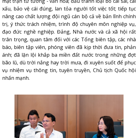
mặt trận tư tưởng - văn hóa; đấu tranh loại bỏ cái sai, cái
xấu, bảo vệ cái đúng, lan tỏa người tốt việc tốt; tiếp tục
nâng cao chất lượng đội ngũ cán bộ cả về bản lĩnh chính
trị, ý thức trách nhiệm, trình độ chuyên môn nghiệp vụ,
đạo đức nghề nghiệp. Đảng, Nhà nước và cả xã hội rất
trân trọng, quan tâm đối với các Tổng biên tập, các nhà
báo, biên tập viên, phóng viên đã kịp thời đưa tin, phản
ánh; đã lặn lội khắp ba miền đất nước trong những đợt
bão lũ, dù trời nắng hay trời mưa, đi xuyên suốt để phục
vụ nhiệm vụ thông tin, tuyên truyền, Chủ tịch Quốc hội
nhấn mạnh.