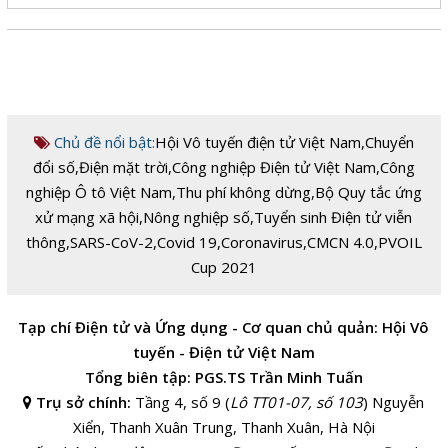
Chủ đề nổi bật:
Hội Vô tuyến điện tử Việt Nam
,
Chuyển
đổi số
,
Điện mặt trời
,
Công nghiệp Điện tử Việt Nam
,
Công
nghiệp Ô tô Việt Nam
,
Thu phí không dừng
,
Bộ Quy tắc ứng
xử mạng xã hội
,
Nông nghiệp số
,
Tuyển sinh Điện tử viễn
thông
,
SARS-CoV-2
,
Covid 19
,
Coronavirus
,
CMCN 4.0
,
PVOIL
Cup 2021
Tạp chí Điện tử và Ứng dụng - Cơ quan chủ quản: Hội Vô
tuyến - Điện tử Việt Nam
Tổng biên tập: PGS.TS Trần Minh Tuấn
Trụ sở chính:
Tầng 4, số 9 (
Lô TT01-07, số 103
) Nguyễn
Xiển, Thanh Xuân Trung, Thanh Xuân, Hà Nội