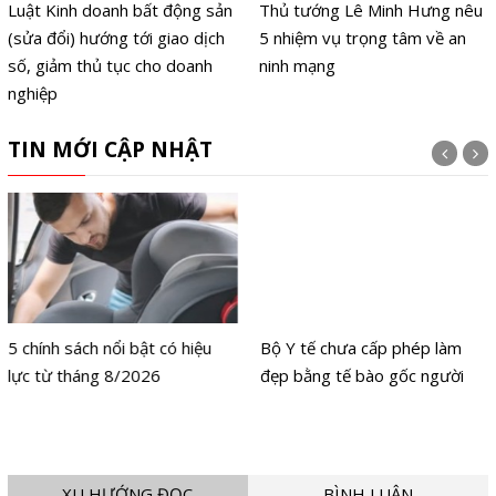
Luật Kinh doanh bất động sản
Thủ tướng Lê Minh Hưng nêu
(sửa đổi) hướng tới giao dịch
5 nhiệm vụ trọng tâm về an
số, giảm thủ tục cho doanh
ninh mạng
nghiệp
TIN MỚI CẬP NHẬT
5 chính sách nổi bật có hiệu
Bộ Y tế chưa cấp phép làm
lực từ tháng 8/2026
đẹp bằng tế bào gốc người
XU HƯỚNG ĐỌC
BÌNH LUẬN