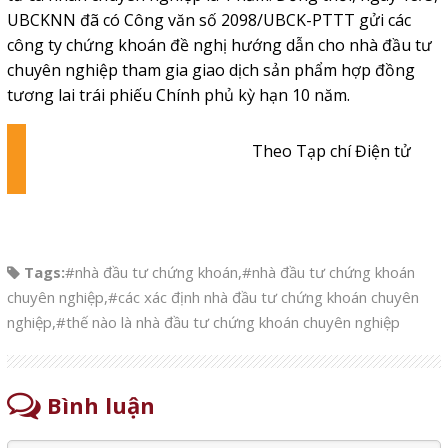
UBCKNN đã có Công văn số 2098/UBCK-PTTT gửi các
công ty chứng khoán đề nghị hướng dẫn cho nhà đầu tư
chuyên nghiệp tham gia giao dịch sản phẩm hợp đồng
tương lai trái phiếu Chính phủ kỳ hạn 10 năm.
Theo Tạp chí Điện tử
Tags:
#nhà đầu tư chứng khoán
,
#nhà đầu tư chứng khoán
chuyên nghiệp
,
#các xác định nhà đầu tư chứng khoán chuyên
nghiệp
,
#thế nào là nhà đầu tư chứng khoán chuyên nghiệp
Bình luận