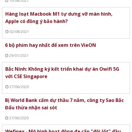
10/08/2021
Hàng loạt Macbook M1 tự dưng vỡ màn hình,
Apple có đồng ý bảo hành?
02/08/2021
6 bộ phim hay nhất để xem trên VieON
29/01/2021
Bắc Ninh: Không ký kết triển khai dự án Owifi 5G
với CSE Singapore
27/06/2020
Bị World Bank cấm dự thầu 7 năm, công ty Sao Bắc
Đẩu thừa nhận sai sót
27/06/2020
Wefinex - Mô hình hoạt động đa cấp "đội lốt" đầu