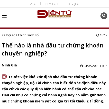
ATC
REV-ECIT
REV-JEC
Xã hội số
Chính sách số
18:19
Thế nào là nhà đầu tư chứng khoán
chuyên nghiệp?
Ninh Gia
04/06/2021 11:38
D
Trước việc khó xác định nhà đầu tư chứng khoán
chuyên nghiệp, Bộ Tài chính cho biết để xác định điều này
căn cứ và các quy định hiện hành có thể căn cứ vào các
tiêu chí như có chứng chỉ hành nghề hay có nắm giữ danh
mục chứng khoán niêm yết có giá trị tối thiểu 2 tỉ đồng.