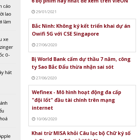
6 bộ phim hay nhất để xem trên VieON
n cáo
 số là
29/01/2021
ời lao
 công
ời làm
Bắc Ninh: Không ký kết triển khai dự án
 tin
i bán
Owifi 5G với CSE Singapore
 nghệ
hu dịch
u xe
ịch
27/06/2020
zinger
ốc 0-
Bị World Bank cấm dự thầu 7 năm, công
hưa tới
ty Sao Bắc Đẩu thừa nhận sai sót
ây hát
27/06/2020
Wefinex - Mô hình hoạt động đa cấp
"đội lốt" đầu tài chính trên mạng
Bánh
internet
ểu
sẽ nằm
 hoá
10/06/2020
m 70
 nhiều
 đầu về
Khai trừ MISA khỏi Câu lạc bộ Chữ ký số
về nguồn
 Apple
hính