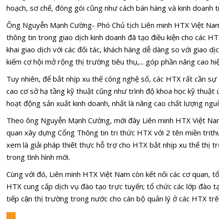
hoạch, sơ chế, đóng gói cũng như cách bán hàng và kinh doanh t
Ông Nguyễn Mạnh Cường- Phó Chủ tịch Liên minh HTX Việt Nam
thông tin trong giao dịch kinh doanh đã tạo điều kiện cho các H
khai giao dịch với các đối tác, khách hàng dễ dàng so với giao d
kiếm cơ hội mở rộng thị trường tiêu thụ,... góp phần nâng cao hi
Tuy nhiên, để bắt nhịp xu thế công nghệ số, các HTX rất cần sự 
cao cơ sở hạ tầng kỹ thuật cũng như trình độ khoa học kỹ thuật
hoạt động sản xuất kinh doanh, nhất là nâng cao chất lượng ngu
Theo ông Nguyễn Mạnh Cường, mới đây Liên minh HTX Việt Nam đ
quan xây dựng Cổng Thông tin tri thức HTX với 2 tên miền trit
xem là giải pháp thiết thực hỗ trợ cho HTX bắt nhịp xu thế thị 
trong tình hình mới.
Cùng với đó, Liên minh HTX Việt Nam còn kết nối các cơ quan, tổ
HTX cung cấp dịch vụ đào tạo trực tuyến; tổ chức các lớp đào tạ
tiếp cận thị trường trong nước cho cán bộ quản lý ở các HTX trên 