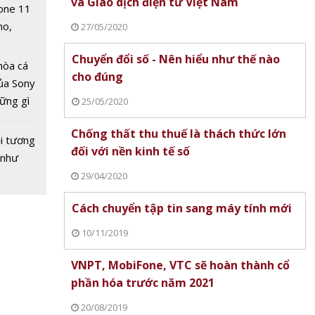
và Giao dịch điện tử Việt Nam
one 11
ử
no,
27/05/2020
 Mỹ
Chuyển đổi số - Nên hiểu như thế nào
hòa cá
cho đúng
ủa Sony
hững gì
25/05/2020
 sống
Chống thất thu thuế là thách thức lớn
ùa hè
i tương
đối với nền kinh tế số
 như
29/04/2020
nội
Cách chuyển tập tin sang máy tính mới
rí trực
 lượng
10/11/2019
n lược
VNPT, MobiFone, VTC sẽ hoàn thành cổ
 không
phần hóa trước năm 2021
mặt
20/08/2019