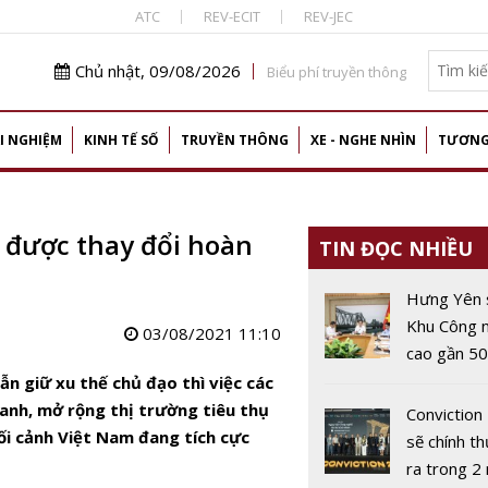
ATC
REV-ECIT
REV-JEC
Chủ nhật, 09/08/2026
Biểu phí truyền thông
I NGHIỆM
KINH TẾ SỐ
TRUYỀN THÔNG
XE - NGHE NHÌN
TƯƠNG
 được thay đổi hoàn
TIN ĐỌC NHIỀU
Hưng Yên 
Khu Công 
03/08/2021 11:10
cao gần 5
phát triển 
ẫn giữ xu thế chủ đạo thì việc các
robot và I
anh, mở rộng thị trường tiêu thụ
Conviction
ối cảnh Việt Nam đang tích cực
sẽ chính th
ra trong 2