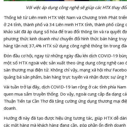
Với việc áp dụng công nghệ sẽ giúp các HTX thay đổi
Thống kê từ Liên minh HTX Việt Nam và Chương trình Phát tri
ở 24 tỉnh, thành phố và 34 Liên minh HTX tỉnh, thành phố cũng
khảo sát đã áp dụng số hóa để trao đổi thông tin và ra quyết đ
phương thức kinh doanh như chuyển đổi hình thức bán hàng truy
hàng tận nơi; 37,4% HTX sử dụng công nghệ thông tin trong đào
Đón đầu cơ hội, ngay từ những ngày đầu khi dịch COVID-19 bùng
một số HTX ngoài việc sản xuất theo ứng dụng công nghệ cao đã
sàn thương mại điện tử. Không chỉ vậy, mạng xã hội như Facebo
quảng bá sản phẩm, bán hàng trực tuyến và nhận được sự ủng 
Vài tuần trở lại đây, dịch COVID-19 lan rộng ở các tỉnh phía Nam
quen mua sắm truyền thống. Do vậy, ngoài cung cấp đa dạng cá
Thuận Tiến tại Cần Thơ đã tăng cường ứng dụng thương mại điệ
doanh.
Hướng đi này đã tạo được hiệu ứng tương tác, giúp HTX dễ dà
các mặt hàng mà khách hàng đang cần, góp phần ổn định doanh t