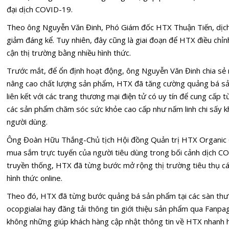
đại dịch COVID-19.
Theo ông Nguyễn Văn Đinh, Phó Giám đốc HTX Thuận Tiến, dịc
giảm đáng kể. Tuy nhiên, đây cũng là giai đoạn để HTX điều chỉn
cận thị trường bằng nhiều hình thức.
Trước mắt, để ổn định hoạt động, ông Nguyễn Văn Đinh chia sẻ n
nâng cao chất lượng sản phẩm, HTX đã tăng cường quảng bá s
liên kết với các trang thương mại điện tử có uy tín để cung cấp 
các sản phẩm chăm sóc sức khỏe cao cấp như nấm linh chi sấy kh
người dùng.
Ông Đoàn Hữu Thắng-Chủ tịch Hội đồng Quản trị HTX Organic C
mua sắm trực tuyến của người tiêu dùng trong bối cảnh dịch C
truyền thống, HTX đã từng bước mở rộng thị trường tiêu thụ cá
hình thức online.
Theo đó, HTX đã từng bước quảng bá sản phẩm tại các sàn thư
ocopgialai hay đăng tải thông tin giới thiệu sản phẩm qua Fanp
không những giúp khách hàng cập nhật thông tin về HTX nhanh 