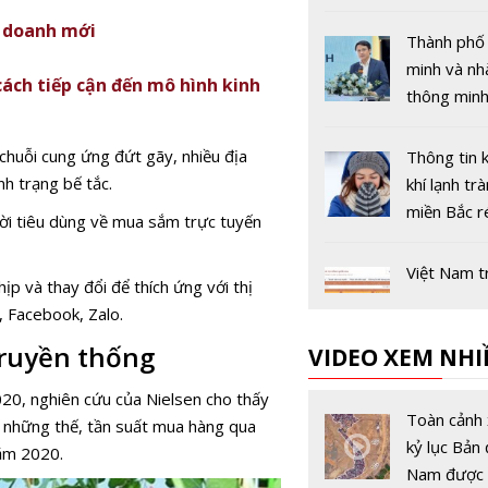
14 và 15 t
h doanh mới
năm 2026
Thành phố
i
minh và n
ách tiếp cận đến mô hình kinh
thông minh
thành trục
công nghệ 
chuỗi cung ứng đứt gãy, nhiều địa
Thông tin 
lược của tư
nh trạng bế tắc.
khí lạnh trà
miền Bắc ré
ười tiêu dùng về mua sắm trực tuyến
không chín
Việt Nam t
ịp và thay đổi để thích ứng với thị
khai mô hì
 Facebook, Zalo.
cổng dịch 
truyền thống
VIDEO XEM NHI
toàn quốc 
CĐS quốc g
020, nghiên cứu của Nielsen cho thấy
kết chặt ch
Toàn cảnh 
g những thế, tần suất mua hàng qua
xây dựng, 
kỷ lục Bản 
năm 2020.
triển chính
Nam được 