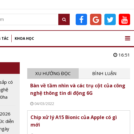
 TÁC
KHOA HỌC
16:51
XU HƯỚNG ĐỌC
BÌNH LUẬN
sắp có
Bàn về tầm nhìn và các trụ cột của công
nghệ
nghệ thông tin di động 6G
00ha
04/03/2022
AI,
oT
 2026
Chip xử lý A15 Bionic của Apple có gì
ức diễn
mới
 ngày