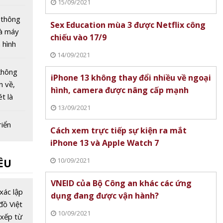
15/09/2021
háng 8
 thông
Sex Education mùa 3 được Netflix công
hà máy
chiếu vào 17/9
 hình
14/09/2021
 hạ tầng
chiến
không
iPhone 13 không thay đổi nhiều về ngoại
ơng lai
n về,
hình, camera được nâng cấp mạnh
t là
13/09/2021
h xác
riển
Cách xem trực tiếp sự kiện ra mắt
nh một
iPhone 13 và Apple Watch 7
vụ công
10/09/2021
ỀU
từ 1/7
ia gắn
VNEID của Bộ Công an khác các ứng
ẽ với
xác lập
dụng đang được vận hành?
phát
đồ Việt
10/09/2021
 phủ số
xếp từ