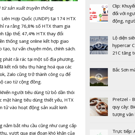
Clip: Khuyế
 từ sản xuất truyền thống.
Chuyển đổi
đối với ngư
Chuyển từ
ển Liên Hợp Quốc (UNDP) tại 174 HTX
động, ngư
nghệ thông
 chỉ ra rằng 76,8% số HTX tham gia
việc, ngườ
sang Công
ịnh tập thể; 47,4% HTX thay đổi
hàng tại k
Lộ diện siê
thông tin +
ền thống sang online kết hợp giao
vụ trong d
hypercar C
 tạo, tư vấn chuyên môn, chính sách.
Covid-19
21C tăng t
 phát rải rác tại một số địa phương,
100km/h c
 kết nối tiêu thụ hàng hoá qua các
2 giây
Bắc Sơn m
ok, Zalo cũng trở thành công cụ để
hộ cao từ cộng đồng.
 khiến người tiêu dùng từ bỏ dần thói
Pretzel - 
c mặt hàng tiêu dùng thiết yếu, HTX
quy cây: Bi
n tử vào hoạt động sản xuất kinh
Việt Nam 
tượng văn
trong nhó
châu Âu với
nước hàng
ng nắm bắt nhu cầu cũng như cung cấp
tranh cãi 
Trực tiếp:
xây dựng C
hu, vượt qua giai đoạn khó khăn của