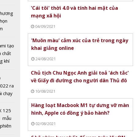
tô nhất
'Cái tôi' thời 4.0 và tính hai mặt của
 chương
mạng xã hội
chọn
04/09/2021
ăm
'Muôn màu' cảm xúc của trẻ trong ngày
ami tạo
khai giảng online
n chất
24/08/2021
ỗ lực
g khí
dụng
Covid-
Chủ tịch Chu Ngọc Anh giải toả 'ách tắc'
triển
0
về Giấy đi đường cho người dân Thủ đô
2022 ra
10/08/2021
ải chạy
ởi điểm
Hàng loạt Macbook M1 tự dưng vỡ màn
0 nghìn
X 125
hình, Apple có đồng ý bảo hành?
1 mẫu
02/08/2021
 phiên
 đua