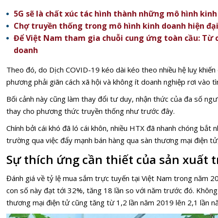
5G sẽ là chất xúc tác hình thành những mô hình kin
Chợ truyền thống trong mô hình kinh doanh hiện đạ
Để Việt Nam tham gia chuỗi cung ứng toàn cầu: Từ c
doanh
Theo đó, do Dịch COVID-19 kéo dài kéo theo nhiều hệ luỵ khiến 
phương phải giãn cách xã hội và không ít doanh nghiệp rơi vào tì
Bối cảnh này cũng làm thay đổi tư duy, nhận thức của đa số ng
thay cho phương thức truyền thống như trước đây.
Chính bởi cái khó đã ló cái khôn, nhiều HTX đã nhanh chóng bắt nh
trường qua việc đẩy mạnh bán hàng qua sàn thương mại điện tử,
Sự thích ứng cần thiết của sản xuất 
Đánh giá về tỷ lệ mua sắm trực tuyến tại Việt Nam trong năm 2
con số này đạt tới 32%, tăng 18 lần so với năm trước đó. Khôn
thương mại điện tử cũng tăng từ 1,2 lần năm 2019 lên 2,1 lần 