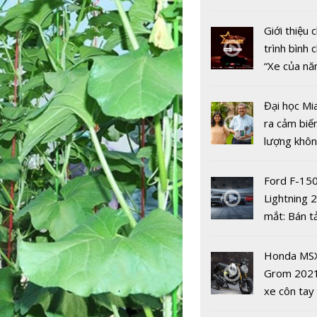
nhiều xe ô 
năm 2022
Giới thiệu
trình bình 
“Xe của n
2022"
Đại học Mi
ra cảm biế
Bắc Ninh n
lượng khôn
CĐS, ứng 
phát hiện 
CNTT phát 
19
Ford F-15
kinh tế số
Lightning 
mắt: Bán t
điện giá kh
chưa đến 4
Honda MS
USD
Grom 202
xe côn tay
bản đường