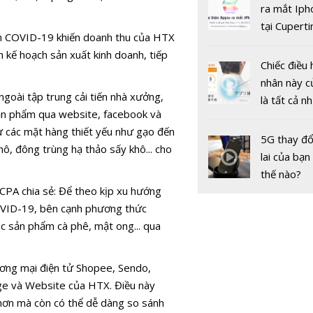
gốc
ra mắt Iph
phủ điện t
tại Cuperti
h COVID-19 khiến doanh thu của HTX
California,
h kế hoạch sản xuất kinh doanh, tiếp
Chiếc điều 
nhân này c
goài tập trung cải tiến nhà xưởng,
là tất cả n
ản phẩm qua website, facebook và
bạn cần để
từ các mặt hàng thiết yếu như gạo đến
sót qua m
5G thay đổ
ô, đông trùng hạ thảo sấy khô... cho
nóng nực
lai của bạn
thế nào?
PA chia sẻ: Để theo kịp xu hướng
VieON với 
OVID-19, bên cạnh phương thức
dung giải t
c sản phẩm cà phê, mật ong... qua
tuyến chất
cao và chiế
thanh toán
ơng mại điện tử Shopee, Sendo,
dùng tiền 
age và Website của HTX. Điều này
hơn mà còn có thể dễ dàng so sánh