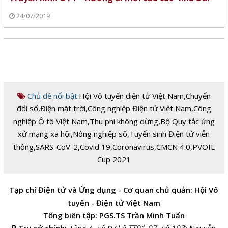
24/07/2019
Chủ đề nổi bật:
Hội Vô tuyến điện tử Việt Nam
,
Chuyển
đổi số
,
Điện mặt trời
,
Công nghiệp Điện tử Việt Nam
,
Công
nghiệp Ô tô Việt Nam
,
Thu phí không dừng
,
Bộ Quy tắc ứng
xử mạng xã hội
,
Nông nghiệp số
,
Tuyển sinh Điện tử viễn
thông
,
SARS-CoV-2
,
Covid 19
,
Coronavirus
,
CMCN 4.0
,
PVOIL
Cup 2021
Tạp chí Điện tử và Ứng dụng - Cơ quan chủ quản: Hội Vô
tuyến - Điện tử Việt Nam
Tổng biên tập: PGS.TS Trần Minh Tuấn
Trụ sở chính:
Tầng 4, số 9 (
Lô TT01-07, số 103
) Nguyễn