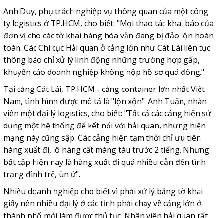
Anh Duy, phụ trách nghiệp vụ thông quan của một công
ty logistics ở TP.HCM, cho biết: "Mọi thao tác khai báo của
đơn vị cho các tờ khai hàng hóa vẫn đang bị đảo lộn hoàn
toàn. Các Chi cục Hải quan ở cảng lớn như Cát Lái liên tục
thông báo chỉ xử lý linh động những trường hợp gấp,
khuyến cáo doanh nghiệp không nộp hồ sơ quá đông."
Tại cảng Cát Lái, TP.HCM - cảng container lớn nhất Việt
Nam, tình hình được mô tả là "lộn xộn". Anh Tuấn, nhân
viên một đại lý logistics, cho biết: "Tất cả các cảng hiện sử
dụng một hệ thống để kết nối với hải quan, nhưng hiện
mạng này cũng sập. Các cảng hiện tạm thời chỉ ưu tiên
hàng xuất đi, lô hàng cất máng tàu trước 2 tiếng. Nhưng
bất cập hiện nay là hàng xuất đi quá nhiều dẫn đến tình
trạng đình trệ, ùn ứ".
Nhiều doanh nghiệp cho biết vì phải xử lý bằng tờ khai
giấy nên nhiều đại lý ở các tỉnh phải chạy về cảng lớn ở
thành phố mới làm được thủ tục. Nhân viên hải quan rất