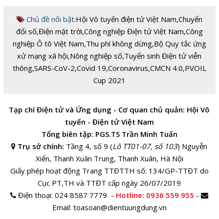
Chủ đề nổi bật:
Hội Vô tuyến điện tử Việt Nam
,
Chuyển
đổi số
,
Điện mặt trời
,
Công nghiệp Điện tử Việt Nam
,
Công
nghiệp Ô tô Việt Nam
,
Thu phí không dừng
,
Bộ Quy tắc ứng
xử mạng xã hội
,
Nông nghiệp số
,
Tuyển sinh Điện tử viễn
thông
,
SARS-CoV-2
,
Covid 19
,
Coronavirus
,
CMCN 4.0
,
PVOIL
Cup 2021
Tạp chí Điện tử và Ứng dụng - Cơ quan chủ quản: Hội Vô
tuyến - Điện tử Việt Nam
Tổng biên tập: PGS.TS Trần Minh Tuấn
Trụ sở chính:
Tầng 4, số 9 (
Lô TT01-07, số 103
) Nguyễn
Xiển, Thanh Xuân Trung, Thanh Xuân, Hà Nội
Giấy phép hoạt động Trang TTĐTTH số: 134/GP-TTĐT do
Cục PT,TH và TTĐT cấp ngày 26/07/2019
Điện thoại:
024 8587 7779 -
Hotline
: 0936 559 955
-
Email:
toasoan@dientuungdung.vn