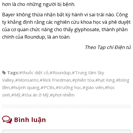
hơn là cho những người bị bệnh.
Bayer không thừa nhận bất kỳ hành vi sai trái nào. Công
ty khẳng định rằng các nghiên cứu khoa học và phê duyệt
của cơ quan chức năng cho thấy glyphosate, thành phần
chính của Roundup, là an toàn.
Theo Tạp chí Điện tử
Tags:
#thuốc diệt cỏ
,
#Roundup
,
#Trung tâm Sky
Valley
,
#Monsanto
,
#Rick Friedman
,
#phiên tòa
,
#hạt King
,
#bóng
đèn
,
#huỳnh quang
,
#PCBs
,
#trường học
,
#giáo viên
,
#học
sinh
,
#Mỹ
,
#tòa án ở Mỹ
,
#phơi nhiễm
Bình luận