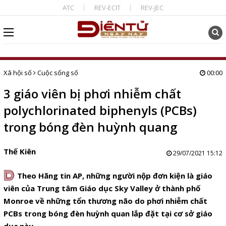
ATC
REV-ECIT
REV-JEC
Xã hội số
Cuộc sống số
00:00
3 giáo viên bị phơi nhiễm chất
polychlorinated biphenyls (PCBs)
trong bóng đèn huỳnh quang
Thế Kiên
29/07/2021 15:12
D
Theo Hãng tin AP, những người nộp đơn kiện là giáo
viên của Trung tâm Giáo dục Sky Valley ở thành phố
Monroe về những tổn thương não do phơi nhiễm chất
PCBs trong bóng đèn huỳnh quan lắp đặt tại cơ sở giáo