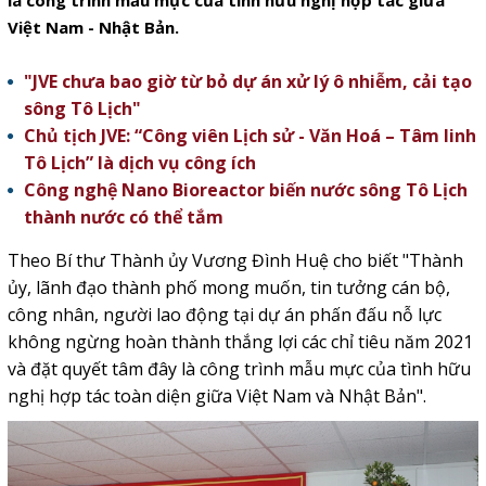
là công trình mẫu mực của tình hữu nghị hợp tác giữa
Việt Nam - Nhật Bản.
"JVE chưa bao giờ từ bỏ dự án xử lý ô nhiễm, cải tạo
sông Tô Lịch"
Chủ tịch JVE: “Công viên Lịch sử - Văn Hoá – Tâm linh
Tô Lịch” là dịch vụ công ích
Công nghệ Nano Bioreactor biến nước sông Tô Lịch
thành nước có thể tắm
Theo Bí thư Thành ủy Vương Đình Huệ cho biết "Thành
ủy, lãnh đạo thành phố mong muốn, tin tưởng cán bộ,
công nhân, người lao động tại dự án phấn đấu nỗ lực
không ngừng hoàn thành thắng lợi các chỉ tiêu năm 2021
và đặt quyết tâm đây là công trình mẫu mực của tình hữu
nghị hợp tác toàn diện giữa Việt Nam và Nhật Bản".