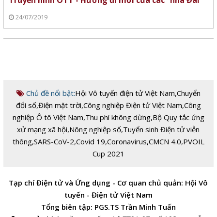
Truyền hình OTT - Hướng đi mới của các “nhà Đài”
24/07/2019
Chủ đề nổi bật:
Hội Vô tuyến điện tử Việt Nam
,
Chuyển
đổi số
,
Điện mặt trời
,
Công nghiệp Điện tử Việt Nam
,
Công
nghiệp Ô tô Việt Nam
,
Thu phí không dừng
,
Bộ Quy tắc ứng
xử mạng xã hội
,
Nông nghiệp số
,
Tuyển sinh Điện tử viễn
thông
,
SARS-CoV-2
,
Covid 19
,
Coronavirus
,
CMCN 4.0
,
PVOIL
Cup 2021
Tạp chí Điện tử và Ứng dụng - Cơ quan chủ quản: Hội Vô
tuyến - Điện tử Việt Nam
Tổng biên tập: PGS.TS Trần Minh Tuấn