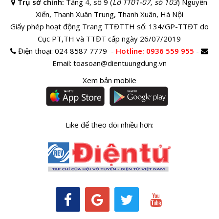
Trụ sở chính:
Tầng 4, số 9 (
Lô TT01-07, số 103
) Nguyễn
Xiển, Thanh Xuân Trung, Thanh Xuân, Hà Nội
Giấy phép hoạt động Trang TTĐTTH số: 134/GP-TTĐT do
Cục PT,TH và TTĐT cấp ngày 26/07/2019
Điện thoại:
024 8587 7779 -
Hotline
: 0936 559 955
-
Email:
toasoan@dientuungdung.vn
Xem bản mobile
Like để theo dõi nhiều hơn: