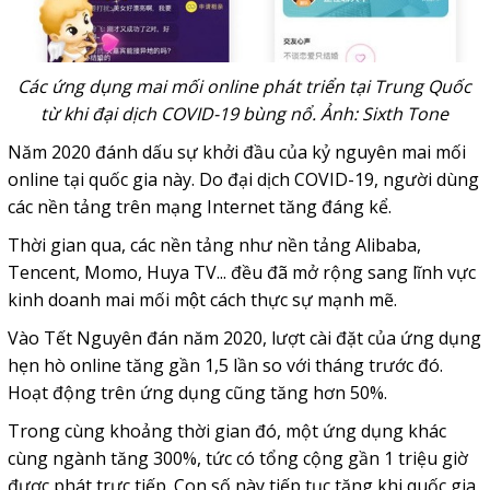
Các ứng dụng mai mối online phát triển tại Trung Quốc
từ khi đại dịch COVID-19 bùng nổ. Ảnh: Sixth Tone
Năm 2020 đánh dấu sự khởi đầu của kỷ nguyên mai mối
online tại quốc gia này. Do đại dịch COVID-19, người dùng
các nền tảng trên mạng Internet tăng đáng kể.
Thời gian qua, các nền tảng như nền tảng Alibaba,
Tencent, Momo, Huya TV... đều đã mở rộng sang lĩnh vực
kinh doanh mai mối một cách thực sự mạnh mẽ.
Vào Tết Nguyên đán năm 2020, lượt cài đặt của ứng dụng
hẹn hò online tăng gần 1,5 lần so với tháng trước đó.
Hoạt động trên ứng dụng cũng tăng hơn 50%.
Trong cùng khoảng thời gian đó, một ứng dụng khác
cùng ngành tăng 300%, tức có tổng cộng gần 1 triệu giờ
được phát trực tiếp. Con số này tiếp tục tăng khi quốc gia