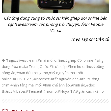
Các ứng dụng cũng tổ chức sự kiện ghép đôi online bên
cạnh livestream các phòng trò chuyện. Ảnh: People
Visual
Theo Tạp chí Điện tử
Tags:
#livestream
,
#mai mối online
,
#ghép đôi online
,
#ứng
dụng
,
#bà mai
,
#Trung Quốc
,
#trực tiếp
,
#hẹn hò online
,
#bông
hồng ảo
,
#bạn đời trong mơ
,
#kỷ nguyên mai mối
online
,
#COVID-19
,
#internet
,
#tết nguyên đán
,
#thị trường
chìm
,
#nền tảng mai mối
,
#hạn chế ảnh ảo
,
#hình ảo
,
#độc
thân
,
#Alibaba
,
#Tencent
,
#momo
,
#Huya TV
,
#giãn cách xã hội