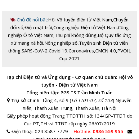
Chủ đề nổi bật:
Hội Vô tuyến điện tử Việt Nam
,
Chuyển
đổi số
,
Điện mặt trời
,
Công nghiệp Điện tử Việt Nam
,
Công
nghiệp Ô tô Việt Nam
,
Thu phí không dừng
,
Bộ Quy tắc ứng
xử mạng xã hội
,
Nông nghiệp số
,
Tuyển sinh Điện tử viễn
thông
,
SARS-CoV-2
,
Covid 19
,
Coronavirus
,
CMCN 4.0
,
PVOIL
Cup 2021
Tạp chí Điện tử và Ứng dụng - Cơ quan chủ quản: Hội Vô
tuyến - Điện tử Việt Nam
Tổng biên tập: PGS.TS Trần Minh Tuấn
Trụ sở chính:
Tầng 4, số 9 (
Lô TT01-07, số 103
) Nguyễn
Xiển, Thanh Xuân Trung, Thanh Xuân, Hà Nội
Giấy phép hoạt động Trang TTĐTTH số: 134/GP-TTĐT do
Cục PT,TH và TTĐT cấp ngày 26/07/2019
Điện thoại:
024 8587 7779 -
Hotline
: 0936 559 955
-