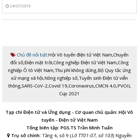
24/07/2019
Chủ đề nổi bật:
Hội Vô tuyến điện tử Việt Nam
,
Chuyển
đổi số
,
Điện mặt trời
,
Công nghiệp Điện tử Việt Nam
,
Công
nghiệp Ô tô Việt Nam
,
Thu phí không dừng
,
Bộ Quy tắc ứng
xử mạng xã hội
,
Nông nghiệp số
,
Tuyển sinh Điện tử viễn
thông
,
SARS-CoV-2
,
Covid 19
,
Coronavirus
,
CMCN 4.0
,
PVOIL
Cup 2021
Tạp chí Điện tử và Ứng dụng - Cơ quan chủ quản: Hội Vô
tuyến - Điện tử Việt Nam
Tổng biên tập: PGS.TS Trần Minh Tuấn
Trụ sở chính:
Tầng 4, số 9 (
Lô TT01-07, số 103
) Nguyễn