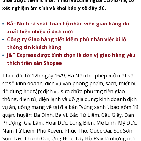
phải được tiêm ít nhất 1 mũi vaccine ngừa COVID-19, có
xét nghiệm âm tính và khai báo y tế đầy đủ.
Bắc Ninh rà soát toàn bộ nhân viên giao hàng do
xuất hiện nhiều ổ dịch mới
Công ty Giao hàng tiết kiệm phủ nhận việc bị lộ
thông tin khách hàng
J&T Express được bình chọn là đơn vị giao hàng yêu
thích trên sàn Shopee
Theo đó, từ 12h ngày 16/9, Hà Nội cho phép mở một số
cơ sở kinh doanh, dịch vụ văn phòng phẩm, sách, thiết bị,
đồ dùng học tập; dịch vụ sửa chữa phương tiện giao
thông, điện tử, điện lạnh và đồ gia dụng; kinh doanh dịch
vụ ăn, uống mang về tại địa bàn "vùng xanh", bao gồm 19
quận, huyện: Ba Đình, Ba Vì, Bắc Từ Liêm, Cầu Giấy, Đan
Phượng, Gia Lâm, Hoài Đức, Long Biên, Mê Linh, Mỹ Đức,
Nam Từ Liêm, Phú Xuyên, Phúc Thọ, Quốc Oai, Sóc Sơn,
Sơn Tây, Thanh Oai, Ứng Hòa, Tây Hồ. Đây là những nơi