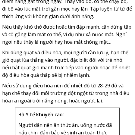
điểm nắng gắt trong ngày. Thay vào đó, có thể chạy bộ,
đi bộ vào lúc mặt trời gần mọc hay lặn. Tập luyện từ từ để
thích ứng với không gian dưới ánh nắng.
Nếu thấy khó thở được hoặc tim đập mạnh, cần dừng tập
và cố gắng làm mát cơ thể, ví dụ như xả nước mát. Nghỉ
ngơi nếu thấy lả người hay hoa mắt chóng mặt…
Khi dùng quạt và điều hòa, mọi người cần lưu ý, hạn chế
gió quạt lùa thẳng vào người, đặc biệt đối với trẻ nhỏ,
nếu bật quạt gió mạnh trực tiếp vào người hoặc để nhiệt
độ điều hòa quá thấp sẽ bị nhiễm lạnh.
Nếu sử dụng điều hòa nên để nhiệt độ từ 28-29 độ và
hạn chế thay đổi môi trường đột ngột từ trong nhà điều
hòa ra ngoài trời nắng nóng, hoặc ngược lại.
Bộ Y tế khuyến cáo:
Người dân nên ăn thức ăn, uống nước đã
nấu chín; đảm bảo vệ sinh an toàn thực