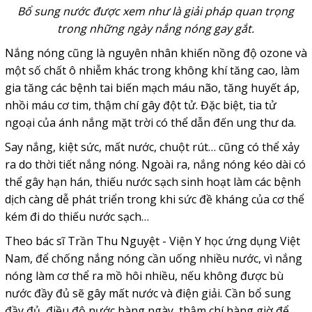
Bổ sung nước được xem như là giải pháp quan trọng
trong những ngày nắng nóng gay gắt.
Nắng nóng cũng là nguyên nhân khiến nồng độ ozone và
một số chất ô nhiễm khác trong không khí tăng cao, làm
gia tăng các bệnh tai biến mạch máu não, tăng huyết áp,
nhồi máu cơ tim, thậm chí gây đột tử. Đặc biệt, tia tử
ngoại của ánh nắng mặt trời có thể dẫn đến ung thư da.
Say nắng, kiệt sức, mất nước, chuột rút… cũng có thể xảy
ra do thời tiết nắng nóng. Ngoài ra, nắng nóng kéo dài có
thể gây hạn hán, thiếu nước sạch sinh hoạt làm các bệnh
dịch càng dễ phát triển trong khi sức đề kháng của cơ thể
kém đi do thiếu nước sạch…
Theo bác sĩ Trần Thu Nguyệt - Viện Y học ứng dụng Việt
Nam, để chống nắng nóng cần uống nhiều nước, vì nắng
nóng làm cơ thể ra mồ hôi nhiều, nếu không được bù
nước đầy đủ sẽ gây mất nước và điện giải. Cần bổ sung
đầy đủ, điều độ nước hàng ngày, thậm chí hàng giờ để