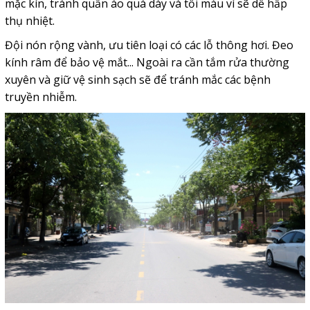
mặc kín, tránh quần áo quá dày và tối màu vì sẽ dễ hấp
thụ nhiệt.
Đội nón rộng vành, ưu tiên loại có các lỗ thông hơi. Đeo
kính râm để bảo vệ mắt... Ngoài ra cần tắm rửa thường
xuyên và giữ vệ sinh sạch sẽ để tránh mắc các bệnh
truyền nhiễm.