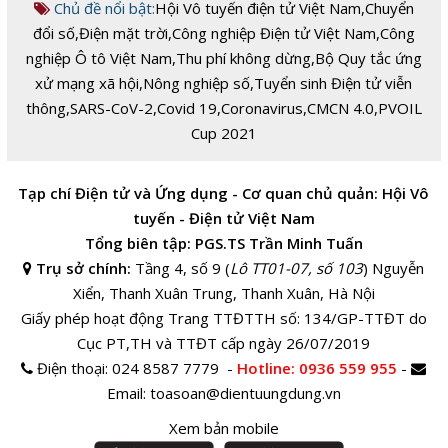
Chủ đề nổi bật:
Hội Vô tuyến điện tử Việt Nam
,
Chuyển
đổi số
,
Điện mặt trời
,
Công nghiệp Điện tử Việt Nam
,
Công
nghiệp Ô tô Việt Nam
,
Thu phí không dừng
,
Bộ Quy tắc ứng
xử mạng xã hội
,
Nông nghiệp số
,
Tuyển sinh Điện tử viễn
thông
,
SARS-CoV-2
,
Covid 19
,
Coronavirus
,
CMCN 4.0
,
PVOIL
Cup 2021
Tạp chí Điện tử và Ứng dụng - Cơ quan chủ quản: Hội Vô
tuyến - Điện tử Việt Nam
Tổng biên tập: PGS.TS Trần Minh Tuấn
Trụ sở chính:
Tầng 4, số 9 (
Lô TT01-07, số 103
) Nguyễn
Xiển, Thanh Xuân Trung, Thanh Xuân, Hà Nội
Giấy phép hoạt động Trang TTĐTTH số: 134/GP-TTĐT do
Cục PT,TH và TTĐT cấp ngày 26/07/2019
Điện thoại:
024 8587 7779 -
Hotline
: 0936 559 955
-
Email:
toasoan@dientuungdung.vn
Xem bản mobile