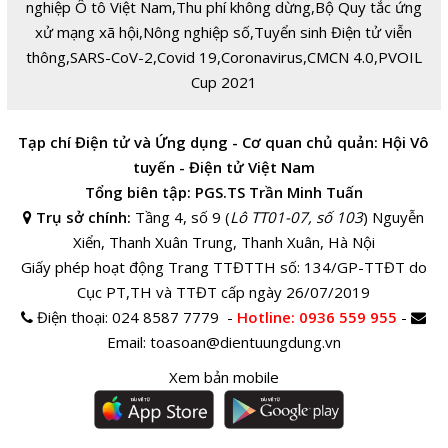
nghiệp Ô tô Việt Nam
,
Thu phí không dừng
,
Bộ Quy tắc ứng
xử mạng xã hội
,
Nông nghiệp số
,
Tuyển sinh Điện tử viễn
thông
,
SARS-CoV-2
,
Covid 19
,
Coronavirus
,
CMCN 4.0
,
PVOIL
Cup 2021
Tạp chí Điện tử và Ứng dụng - Cơ quan chủ quản: Hội Vô
tuyến - Điện tử Việt Nam
Tổng biên tập: PGS.TS Trần Minh Tuấn
Trụ sở chính:
Tầng 4, số 9 (
Lô TT01-07, số 103
) Nguyễn
Xiển, Thanh Xuân Trung, Thanh Xuân, Hà Nội
Giấy phép hoạt động Trang TTĐTTH số: 134/GP-TTĐT do
Cục PT,TH và TTĐT cấp ngày 26/07/2019
Điện thoại:
024 8587 7779 -
Hotline
: 0936 559 955
-
Email:
toasoan@dientuungdung.vn
Xem bản mobile